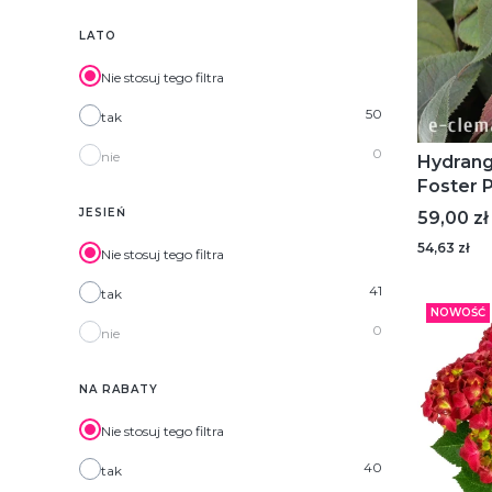
LATO
Nie stosuj tego filtra
50
tak
0
nie
Hydrang
Foster P
kosmat
JESIEŃ
Cena
59,00 zł
54,63 zł
Nie stosuj tego filtra
41
tak
NOWOŚĆ
0
nie
NA RABATY
Nie stosuj tego filtra
40
tak