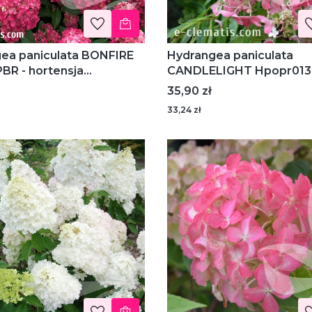
ea paniculata BONFIRE
Hydrangea paniculata
PBR - hortensja
CANDLELIGHT Hpopr013 
owa
hortensja bukietowa
Cena
35,90 zł
33,24 zł