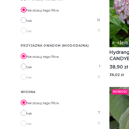
Nie stosuj tego filtra
12
tak
0
nie
PRZYJAZNA OWADOM (MIODODAJNA)
Hydrang
Nie stosuj tego filtra
CANDYB
Grhyar 
1
Cena
38,90 zł
tak
krzewia
36,02 zł
0
nie
NOWOŚĆ
WIOSNA
Nie stosuj tego filtra
7
tak
0
nie