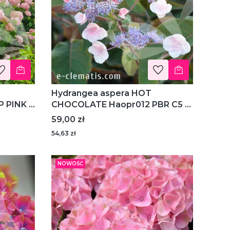
Hydrangea aspera HOT
 PINK -
CHOCOLATE Haopr012 PBR C5 -
hortensja kosmata
Cena
59,00 zł
54,63 zł
NOWOŚĆ