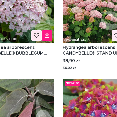
ea arborescens
Hydrangea arborescens
ELLE® BUBBLEGUM
CANDYBELLE® STAND UP
1407 PBR - hortensja
hortensja krzewiasta
Cena
38,90 zł
sta
36,02 zł
NOWOŚĆ