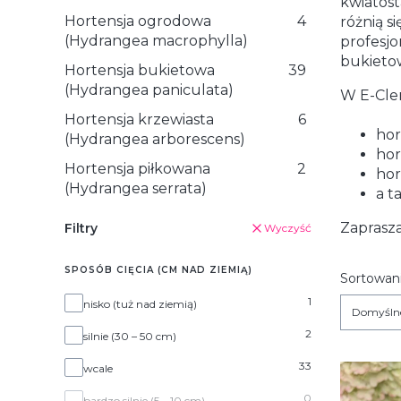
kwiatost
Hortensja ogrodowa
4
różnią s
(Hydrangea macrophylla)
profesj
bukietow
Hortensja bukietowa
39
(Hydrangea paniculata)
W E-Cle
Hortensja krzewiasta
6
hor
(Hydrangea arborescens)
hor
Hortensja piłkowana
2
hor
(Hydrangea serrata)
a t
Zaprasz
Filtry
Wyczyść
SPOSÓB CIĘCIA (CM NAD ZIEMIĄ)
Lista
Sortowani
Sposób cięcia (cm nad ziemią)
1
nisko (tuż nad ziemią)
Domyśln
2
silnie (30 – 50 cm)
33
wcale
0
bardzo silnie (5 – 10 cm)