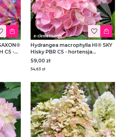
Hydrangea macrophylla HI® SKY
 C5 -
Hisky PBR C5 - hortensja
ogrodowa
Cena
59,00 zł
54,63 zł