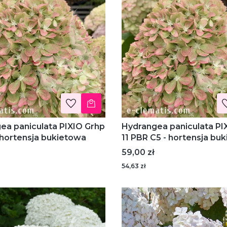
IXIO Grhp
Hydrangea paniculata PIXIO Grhp
 hortensja bukietowa
11 PBR C5 - hortensja bu
Cena
59,00 zł
54,63 zł