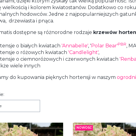
anami, dzięki którym zyskały tak wielką popularność. Ist
ię wielkością i kolorem kwiatostanów. Dodatkowo co ro
onalnych hodowców. Jedne z najpopularniejszych gatunk
a, drzewiasta i pnąca.
matis dostępne są różnorodne rodzaje
krzewów horten
PBR
tensje o białych kwiatach
'Annabelle'
, '
Polar Bear'
, M
tensje o różowych kwiatach
'Candlelight'
,
tensje o ciemnoróżowych i czerwonych kwiatach
'Renba
akże wiele innych
amy do kupowania pięknych hortensji w naszym
ogrodn
 produktów
e:
e
NOWOŚĆ