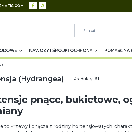
EMATIS.COM
RODOWE
NAWOZY I ŚRODKI OCHRONY
POMYSŁ NA 
a)
nsja (Hydrangea)
Produkty:
61
tensje pnące, bukietowe, o
iany
e to krzewy i pnącza z rodziny hortensjowatych, charakt