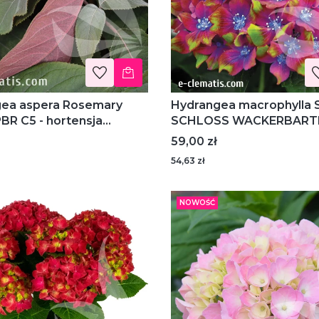
ea aspera Rosemary
Hydrangea macrophylla SAXON®
BR C5 - hortensja
SCHLOSS WACKERBARTH
a
hortensja ogrodowa
Cena
59,00 zł
54,63 zł
NOWOŚĆ