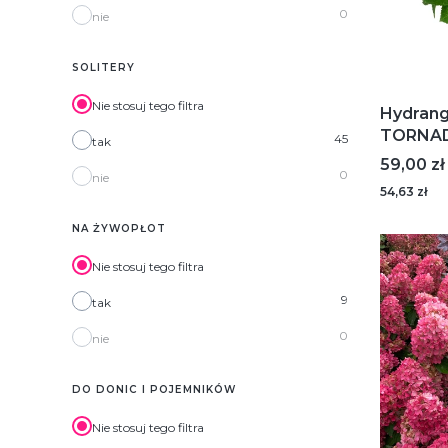
0
nie
SOLITERY
Nie stosuj tego filtra
Hydrang
TORNADO
45
tak
hortens
Cena
59,00 zł
0
nie
54,63 zł
NA ŻYWOPŁOT
Nie stosuj tego filtra
9
tak
0
nie
DO DONIC I POJEMNIKÓW
Nie stosuj tego filtra