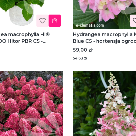
ea macrophylla HI®
Hydrangea macrophylla 
 Hitor PBR C5 -
Blue C5 - hortensja o
ja ogrodowa
Cena
59,00 zł
54,63 zł