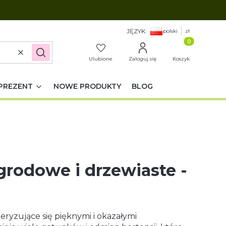
JĘZYK:
polski
zł
Produkty w k
Wyczyść
Szukaj
Ulubione
Zaloguj się
Koszyk
PREZENT
NOWE PRODUKTY
BLOG
grodowe i drzewiaste -
eryzujące się pięknymi i okazałymi