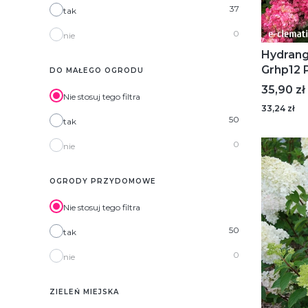
37
tak
0
nie
Hydrang
Grhp12 
DO MAŁEGO OGRODU
bukiet
Cena
35,90 zł
Nie stosuj tego filtra
33,24 zł
50
tak
0
nie
OGRODY PRZYDOMOWE
Nie stosuj tego filtra
50
tak
0
nie
ZIELEŃ MIEJSKA