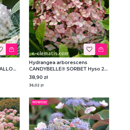
Hydrangea arborescens
CANDYBELLE® SORBET Hyso 22
sja
PBR - hortensja krzewiasta
Cena
38,90 zł
36,02 zł
NOWOŚĆ