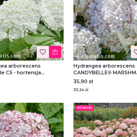
ea arborescens
Hydrangea arborescens
e C5 - hortensja
CANDYBELLE® MARSHMALLOW
sta
Grhyar 1406 PBR - horten
Cena
35,90 zł
krzewiasta
33,24 zł
NOWOŚĆ