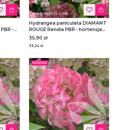
Hydrangea paniculata DIAMANT
PBR -
ROUGE Rendia PBR - hortensja
bukietowa
Cena
35,90 zł
33,24 zł
NOWOŚĆ