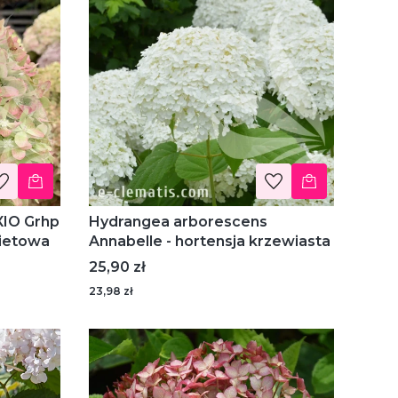
Hydrangea arborescens
kietowa
Annabelle - hortensja krzewiasta
Cena
25,90 zł
23,98 zł