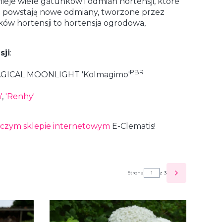
nieje wiele gatunków i odmian hortensji, które
ku powstają nowe odmiany, tworzone przez
ów hortensji to hortensja ogrodowa,
sji
:
PBR
AGICAL MOONLIGHT 'Kolmagimo'
'
,
'Renhy'
iczym sklepie internetowym
E-Clematis!
Strona
z 3
NASTĘPNE P