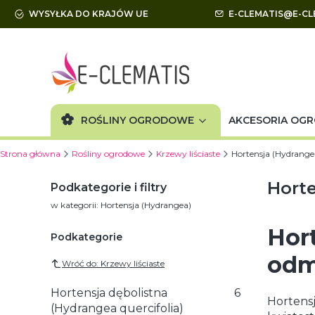
WYSYŁKA DO KRAJÓW UE
E-CLEMATIS@E-CL
ROŚLINY OGRODOWE
AKCESORIA OG
Strona główna
Rośliny ogrodowe
Krzewy liściaste
Hortensja (Hydrange
Horte
Podkategorie i filtry
w kategorii: Hortensja (Hydrangea)
Hor
Podkategorie
odm
Wróć do: Krzewy liściaste
Hortensja dębolistna
6
Hortensj
(Hydrangea quercifolia)