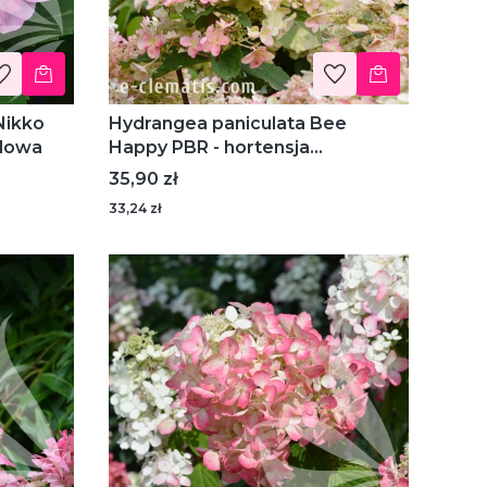
Nikko
Hydrangea paniculata Bee
grodowa
Happy PBR - hortensja
bukietowa
Cena
35,90 zł
33,24 zł