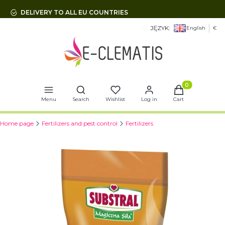
DELIVERY TO ALL EU COUNTRIES
JĘZYK:
English
€
Open search engine
Products in t
Menu
Search
Wishlist
Log in
Cart
Home page
Fertilizers and pest control
Fertilizers