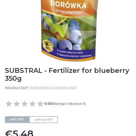
SUBSTRAL - Fertilizer for blueberry
350g
EVERGREEN GARDEN CARE
0.00
(Ratings: 0 Reviews: 0)
with VAT
without VAT
Price
€5.48