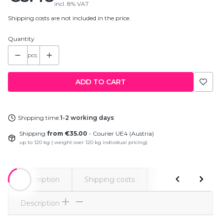
incl.
8%
VAT
Shipping costs are not included in the price.
Quantity
pcs
ADD TO CART
Shipping time:
1-2 working days
Shipping
from €35.00
- Courier UE4 (Austria)
up to 120 kg ( weight over 120 kg individual pricing)
Description
Shipping costs
Comments
Description