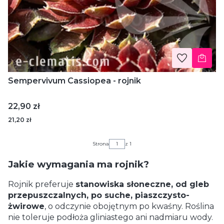
Sempervivum Cassiopea - rojnik
Cena
22,90 zł
21,20 zł
Strona
z 1
Jakie wymagania ma rojnik?
Rojnik preferuje
stanowiska słoneczne, od gleb
przepuszczalnych, po suche, piaszczysto-
żwirowe
, o odczynie obojętnym po kwaśny. Roślina
nie toleruje podłoża gliniastego ani nadmiaru wody.