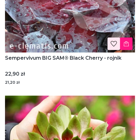
Sempervivum BIG SAM® Black Cherry - rojnik
Cena
22,90 zł
21,20 zł