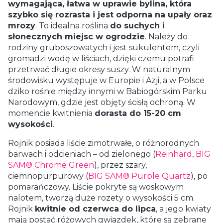
wymagająca, łatwa w uprawie bylina, która
szybko się rozrasta i jest odporna na upały oraz
mrozy
. To idealna roślina
do suchych i
słonecznych miejsc w ogrodzie
. Należy do
rodziny gruboszowatych i jest sukulentem, czyli
gromadzi wodę w liściach, dzięki czemu potrafi
przetrwać długie okresy suszy. W naturalnym
środowisku występuje w Europie i Azji, a w Polsce
dziko rośnie między innymi w Babiogórskim Parku
Narodowym, gdzie jest objęty ścisłą ochroną. W
momencie kwitnienia
dorasta do 15-20 cm
wysokości
.
Rojnik posiada liście zimotrwałe, o różnorodnych
barwach i odcieniach – od zielonego (
Reinhard
,
BIG
SAM® Chrome Green
), przez szary,
ciemnopurpurowy (
BIG SAM® Purple Quartz
), po
pomarańczowy. Liście pokryte są woskowym
nalotem, tworzą duże rozety o wysokości 5 cm.
Rojnik
kwitnie od czerwca do lipca
, a jego kwiaty
mają postać różowych gwiazdek, które są zebrane