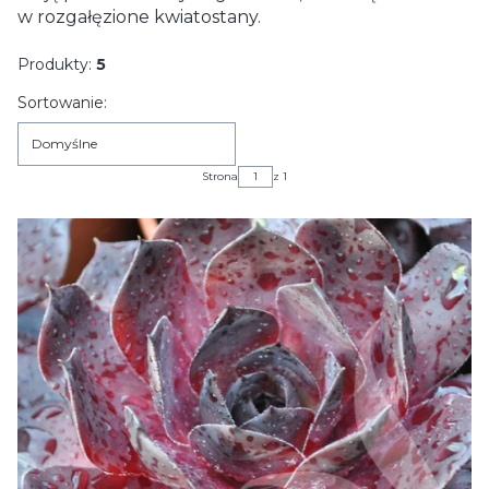
w rozgałęzione kwiatostany.
Produkty:
5
Lista produktów
Sortowanie:
Domyślne
Strona
z 1