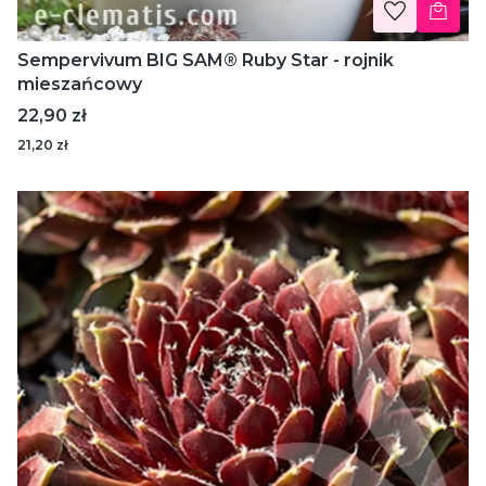
Sempervivum BIG SAM® Ruby Star - rojnik
mieszańcowy
Cena
22,90 zł
21,20 zł