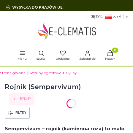
WYSYŁKA DO KRAJÓW UE
JĘZYK:
polski
zł
Otwórz wyszukiwarkę
Produkty w 
Menu
Szukaj
Ulubione
Zaloguj się
Koszyk
Strona główna
Rośliny ogrodowe
Byliny
Rojnik (Sempervivum)
BYLINY
FILTRY
Sempervivum – rojnik (kamienna róża) to mało