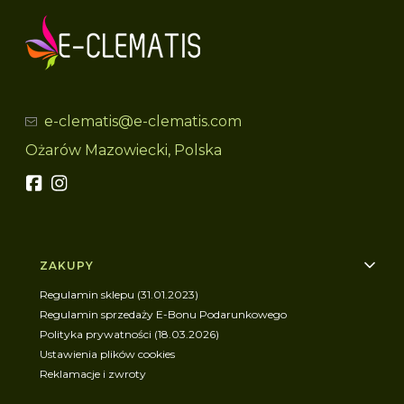
e-clematis@e-clematis.com
Ożarów Mazowiecki, Polska
Linki w stopce
ZAKUPY
Regulamin sklepu (31.01.2023)
Regulamin sprzedaży E-Bonu Podarunkowego
Polityka prywatności (18.03.2026)
Ustawienia plików cookies
Reklamacje i zwroty