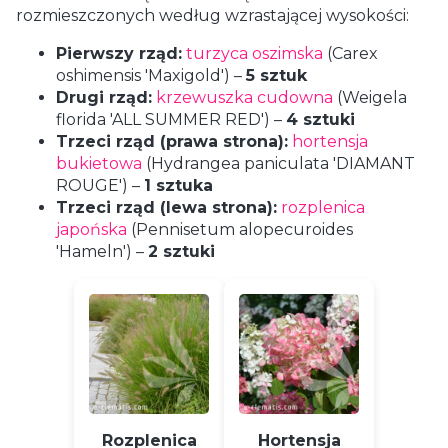
rozmieszczonych według wzrastającej wysokości:
Pierwszy rząd:
turzyca oszimska
(Carex
oshimensis 'Maxigold') –
5 sztuk
Drugi rząd:
krzewuszka cudowna
(Weigela
florida 'ALL SUMMER RED') –
4 sztuki
Trzeci rząd (prawa strona):
hortensja
bukietowa
(Hydrangea paniculata 'DIAMANT
ROUGE') –
1 sztuka
Trzeci rząd (lewa strona):
rozplenica
japońska
(Pennisetum alopecuroides
'Hameln') –
2 sztuki
Rozplenica
Hortensja