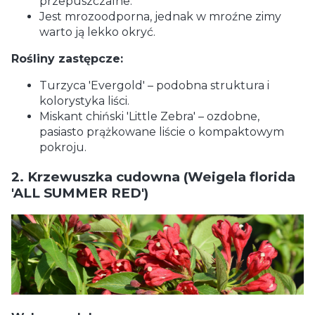
przepuszczalne.
Jest mrozoodporna, jednak w mroźne zimy
warto ją lekko okryć.
Rośliny zastępcze:
Turzyca 'Evergold' – podobna struktura i
kolorystyka liści.
Miskant chiński 'Little Zebra' – ozdobne,
pasiasto prążkowane liście o kompaktowym
pokroju.
2. Krzewuszka cudowna (Weigela florida
'ALL SUMMER RED')