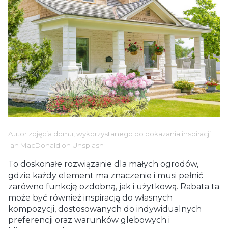
Autor zdjęcia domu, wykorzystanego do pokazania inspiracji
Ian MacDonald
on
Unsplash
To doskonałe rozwiązanie dla małych ogrodów,
gdzie każdy element ma znaczenie i musi pełnić
zarówno funkcję ozdobną, jak i użytkową. Rabata ta
może być również inspiracją do własnych
kompozycji, dostosowanych do indywidualnych
preferencji oraz warunków glebowych i