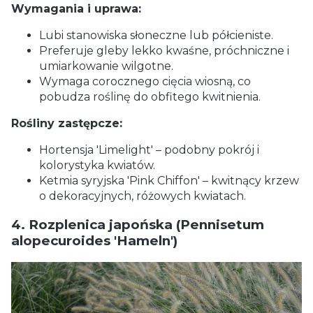
Wymagania i uprawa:
Lubi stanowiska słoneczne lub półcieniste.
Preferuje gleby lekko kwaśne, próchniczne i
umiarkowanie wilgotne.
Wymaga corocznego cięcia wiosną, co
pobudza roślinę do obfitego kwitnienia.
Rośliny zastępcze:
Hortensja 'Limelight' – podobny pokrój i
kolorystyka kwiatów.
Ketmia syryjska 'Pink Chiffon' – kwitnący krzew
o dekoracyjnych, różowych kwiatach.
4. Rozplenica japońska (Pennisetum
alopecuroides 'Hameln')