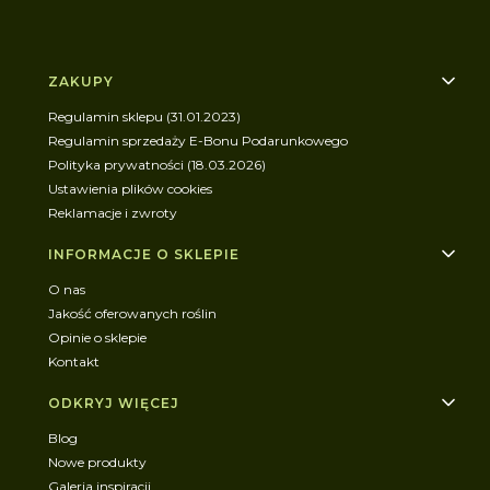
Linki w stopce
ZAKUPY
Regulamin sklepu (31.01.2023)
Regulamin sprzedaży E-Bonu Podarunkowego
Polityka prywatności (18.03.2026)
Ustawienia plików cookies
Reklamacje i zwroty
INFORMACJE O SKLEPIE
O nas
Jakość oferowanych roślin
Opinie o sklepie
Kontakt
ODKRYJ WIĘCEJ
Blog
Nowe produkty
Galeria inspiracji