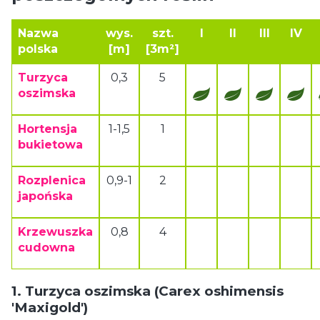
Nazwa
wys.
szt.
I
II
III
IV
polska
[m]
[3m²]
Turzyca
0,3
5
oszimska
Hortensja
1-1,5
1
bukietowa
Rozplenica
0,9-1
2
japońska
Krzewuszka
0,8
4
cudowna
1. Turzyca oszimska (Carex oshimensis
'Maxigold')