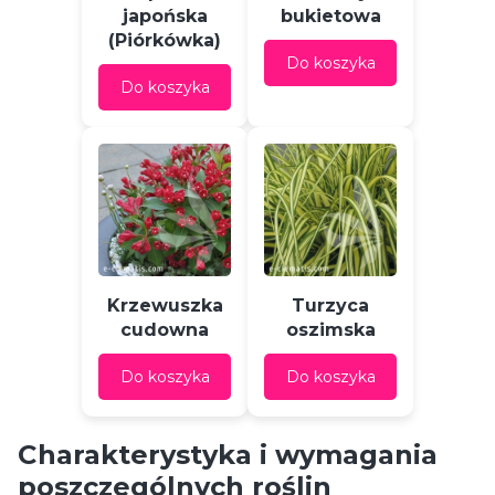
japońska
bukietowa
(Piórkówka)
Do koszyka
Do koszyka
Krzewuszka
Turzyca
cudowna
oszimska
Do koszyka
Do koszyka
Charakterystyka i wymagania
poszczególnych roślin