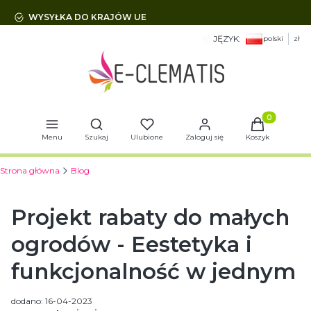
WYSYŁKA DO KRAJÓW UE
JĘZYK:
polski
zł
Otwórz wyszukiwarkę
Produkty w 
Menu
Szukaj
Ulubione
Zaloguj się
Koszyk
Strona główna
Blog
Projekt rabaty do małych
ogrodów - Eestetyka i
funkcjonalność w jednym
dodano: 16-04-2023