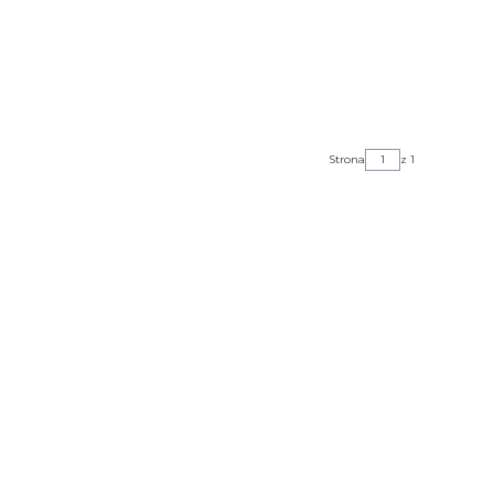
Strona
z 1