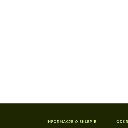
w stopce
INFORMACJE O SKLEPIE
ODKR