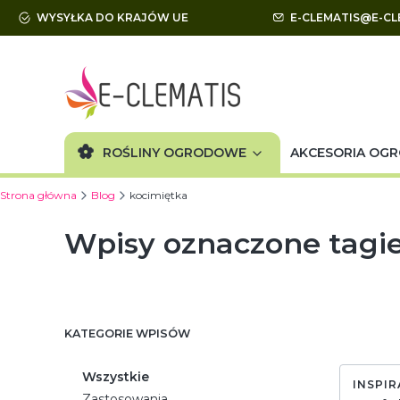
WYSYŁKA DO KRAJÓW UE
E-CLEMATIS@E-CL
ROŚLINY OGRODOWE
AKCESORIA OG
Strona główna
Blog
kocimiętka
Wpisy oznaczone tagi
KATEGORIE WPISÓW
Wszystkie
INSPIR
Zastosowania