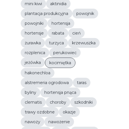
mini kiwi
aktinidia
plantacja produkcyjna
powojnik
powojniki
hortensja
hortensje
rabata
cień
żurawka
turzyca
krzewuszka
rozplenica
perukowiec
jeżówka
kocimiętka
hakonechloa
alstremeria ogrodowa
taras
byliny
hortensja pnąca
clematis
choroby
szkodniki
trawy ozdobne
okazje
nawozy
nawożenie