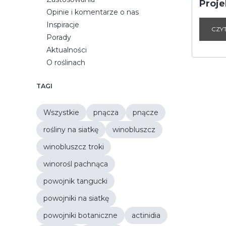
Proje
Opinie i komentarze o nas
Inspiracje
CZY
Porady
Aktualności
O roślinach
TAGI
Wszystkie
pnącza
pnącze
rośliny na siatkę
winobluszcz
winobluszcz troki
winorośl pachnąca
powojnik tangucki
powojniki na siatkę
powojniki botaniczne
actinidia