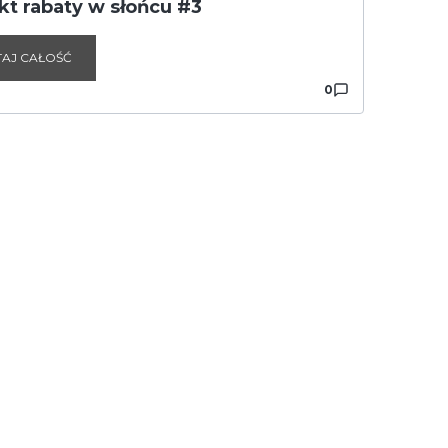
kt rabaty w słońcu #3
TAJ CAŁOŚĆ
0