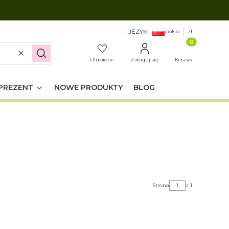
JĘZYK:
polski
zł
Produkty w k
Wyczyść
Szukaj
Ulubione
Zaloguj się
Koszyk
PREZENT
NOWE PRODUKTY
BLOG
Strona
z 1