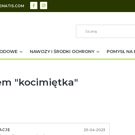
EMATIS.COM
RODOWE
NAWOZY I ŚRODKI OCHRONY
POMYSŁ NA 
em "kocimiętka"
ACJE
23-04-2023