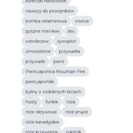
koreczki nawozowe
nawozy do powojników
bomba witaminowa
owoce
pyszne mini kiwi
ilex
ostrokrzew
żywopłot
zimozielone
przywarka
przywarki
pieris
Pieris japonica Mountain Fire
pieris japoński
byliny o ozdobnych liściach
hosty
funkie
róża
róże okrywowe
róże pnące
róże kanadyjskie
róże krzewiaste
rokitnik