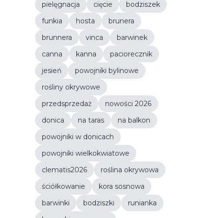
pielęgnacja
cięcie
bodziszek
funkia
hosta
brunera
brunnera
vinca
barwinek
canna
kanna
paciorecznik
jesień
powojniki bylinowe
rośliny okrywowe
przedsprzedaż
nowości 2026
donica
na taras
na balkon
powojniki w donicach
powojniki wielkokwiatowe
clematis2026
roślina okrywowa
ściółkowanie
kora sosnowa
barwinki
bodziszki
runianka