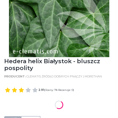
Hedera helix Białystok - bluszcz
pospolity
CLEMATIS ŹRÓDŁO DOBRYCH PNĄCZY | MORETHAN
2.91
(Oceny: 78 Recenzje: 0)
WIELKOŚĆ POJEMNIKA
C2 (2 Litry)