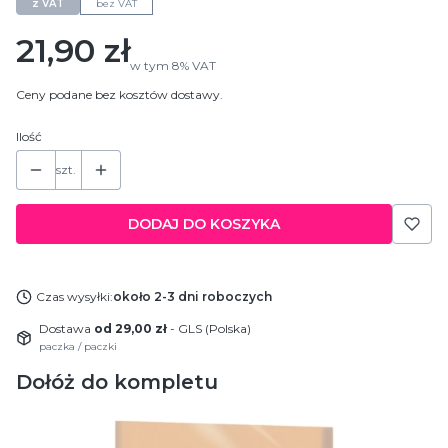
z VAT
bez VAT
Cena
21,90 zł
w tym
8%
VAT
Ceny podane bez kosztów dostawy.
Ilość
szt.
DODAJ DO KOSZYKA
Czas wysyłki:
około 2-3 dni roboczych
Dostawa
od 29,00 zł
- GLS (Polska)
paczka / paczki
Dołóż do kompletu