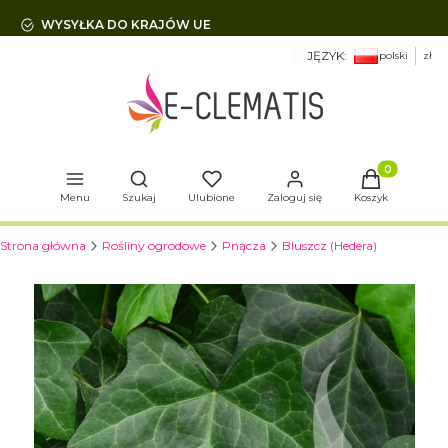
WYSYŁKA DO KRAJÓW UE
JĘZYK:
polski
zł
Otwórz wyszukiwarkę
Produkty w 
Menu
Szukaj
Ulubione
Zaloguj się
Koszyk
Strona główna
Rośliny ogrodowe
Pnącza
Bluszcz (Hedera)