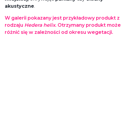
akustyczne
.
W galerii pokazany jest przykładowy produkt z
rodzaju
Hedera helix
. Otrzymany produkt może
różnić się w zależności od okresu wegetacji.
Dostawa
od 29,00 zł
- GLS (Polska)
paczka / paczki
Koszty dostawy wybranego
produktu
Cena dostawy dotyczy tego produktu (w wybranym wariancie - jeśli dotyczy). Może
się ona zmienić po dodaniu innych produktów do koszyka.