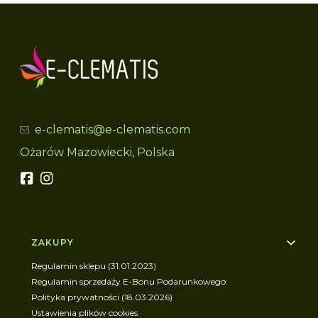
e-clematis@e-clematis.com
Ożarów Mazowiecki, Polska
Linki w stopce
ZAKUPY
Regulamin sklepu (31.01.2023)
Regulamin sprzedaży E-Bonu Podarunkowego
Polityka prywatności (18.03.2026)
Ustawienia plików cookies