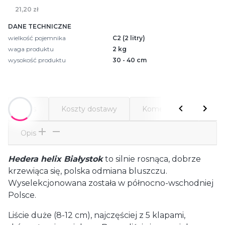
21,20 zł
DANE TECHNICZNE
wielkość pojemnika
C2 (2 litry)
waga produktu
2 kg
wysokość produktu
30 - 40 cm
Opis
Koszty dostawy
Komentarze
Atr
Opis
Hedera helix Białystok
to silnie rosnąca, dobrze
krzewiąca się, polska odmiana bluszczu.
Wyselekcjonowana została w północno-wschodniej
Polsce.
Liście duże (8-12 cm), najczęściej z 5 klapami,