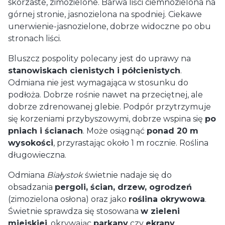
skórzaste, zimozielone. Barwa liści ciemnozielona na
górnej stronie, jasnozielona na spodniej. Ciekawe
unerwienie-jasnozielone, dobrze widoczne po obu
stronach liści.
Bluszcz pospolity polecany jest do uprawy na
stanowiskach cienistych i półcienistych
.
Odmiana nie jest wymagająca w stosunku do
podłoża. Dobrze rośnie nawet na przeciętnej, ale
dobrze zdrenowanej glebie. Podpór przytrzymuje
się korzeniami przybyszowymi, dobrze wspina się
po
pniach i ścianach
. Może osiągnąć
ponad 20 m
wysokości
, przyrastając około 1 m rocznie. Roślina
długowieczna.
Odmiana
Białystok
świetnie nadaje się do
obsadzania
pergoli, ścian, drzew, ogrodzeń
(zimozielona osłona) oraz jako
roślina okrywowa
.
Świetnie sprawdza się stosowana
w zieleni
miejskiej
, okrywając
parkany
czy
ekrany