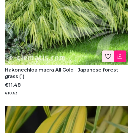
Hakonechloa macra All Gold - Japanese forest
grass (1)
Price
€11.48
€10.63