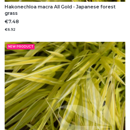
Hakonechloa macra All Gold - Japanese forest
grass
Price
€7.48
€6.92
NEW PRODUCT