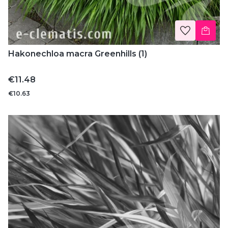
Hakonechloa macra Greenhills (1)
Price
€11.48
€10.63