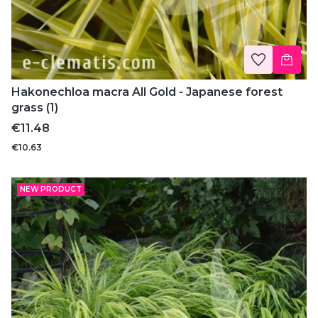
Hakonechloa macra All Gold - Japanese forest
grass (1)
Price
€11.48
€10.63
NEW PRODUCT