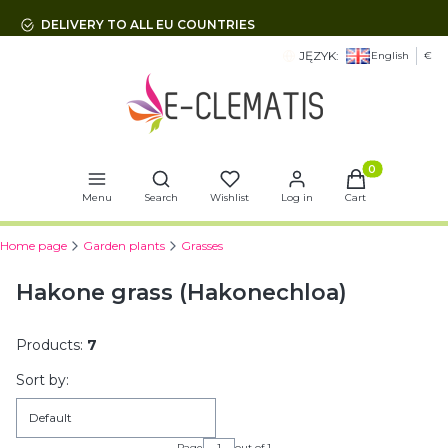
DELIVERY TO ALL EU COUNTRIES
JĘZYK:
English
€
Open search engine
Products in t
Menu
Search
Wishlist
Log in
Cart
Home page
Garden plants
Grasses
Hakone grass (Hakonechloa)
Products:
7
List of products
Sort by:
Default
Page
out of 1