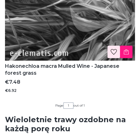
Hakonechloa macra Mulled Wine - Japanese
forest grass
Price
€7.48
€6.92
Page
out of 1
Wieloletnie trawy ozdobne na
każdą porę roku