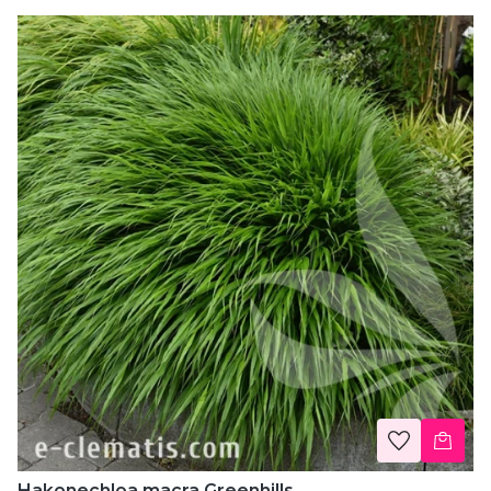
Hakonechloa macra Greenhills