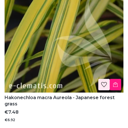
Hakonechloa macra Aureola - Japanese forest
grass
Price
€7.48
€6.92