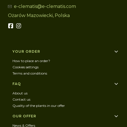
e-clematis@e-clematis.com
Ożarów Mazowiecki, Polska
Footer menu
YOUR ORDER
How to place an order?
Cookies settings
Terms and conditions
FAQ
About us
Contact us
Quality of the plants in our offer
OUR OFFER
News & Offers