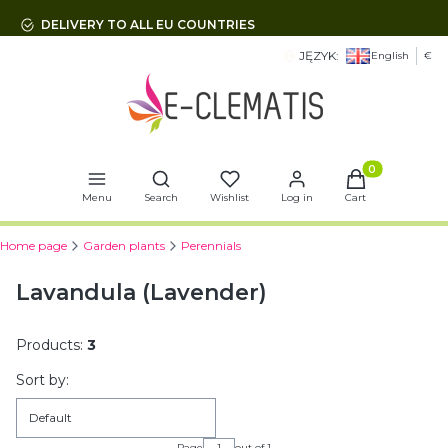
DELIVERY TO ALL EU COUNTRIES
JĘZYK:
English
€
Open search engine
Products in t
Menu
Search
Wishlist
Log in
Cart
Home page
Garden plants
Perennials
Lavandula (Lavender)
Products:
3
List of products
Sort by:
Default
Page
out of 1