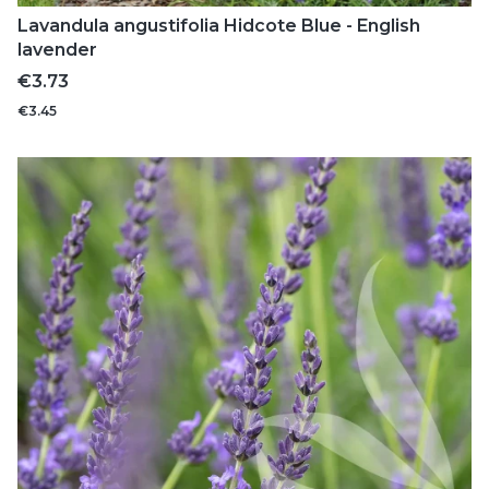
Lavandula angustifolia Hidcote Blue - English
lavender
Price
€3.73
€3.45