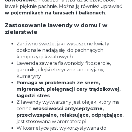
ławek pięknie pachnie. Można ją również uprawiać
w pojemnikach na tarasach i balkonach
.
Zastosowanie lawendy w domu i w
zielarstwie
Zarówno świeże, jak i wysuszone kwiaty
doskonale nadają się do pachnących
kompozycji kwiatowych.
Lawenda zawiera flawonoidy, fitosterole,
garbniki, olejki eteryczne, antocyjany,
kumaryny.
Pomaga w problemach ze snem,
migrenach, pielęgnacji cery trądzikowej,
łagodzi stres
.
Z lawendy wytwarzany jest olejek, który ma
cenne
właściwości antyseptyczne,
przeciwzapalne, relaksujące, odprężające
,
jest stosowana w aromaterapii.
W kosmetyce jest wykorzystywana do