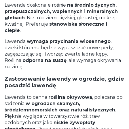
Lawenda doskonale rośnie
na średnio żyznych,
przepuszczalnych, wapiennych i mineralnych
glebach
. Nie lubi ziemi ciężkiej, gliniastej, mokrej i
kwaśnej. Preferuje
stanowiska słoneczne i
ciepłe
.
Lawenda
wymaga przycinania wiosennego
,
dzięki któremu będzie wypuszczać nowe pędy,
zagęszczając się i tworząc zwarte ładne kępy.
Roślina
odporna na suszę
, ale wymaga okrywania
na zimę.
Zastosowanie lawendy w ogrodzie, gdzie
posadzić lawendę
Lawenda to cenna
roślina okrywowa
, polecana do
sadzenia
w ogrodach skalnych,
śródziemnomorskich oraz naturalistycznych
.
Pięknie wygląda w towarzystwie róż, traw
ozdobnych oraz jako
niskie żywopłoty
obwódkowe
. Posadzona wzdłuż ścieżek, obok