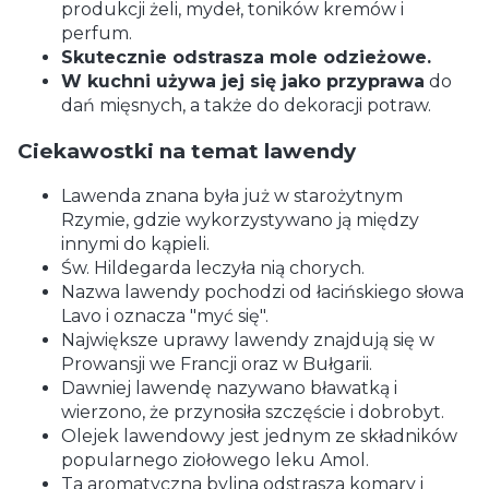
produkcji żeli, mydeł, toników kremów i
perfum.
Skutecznie odstrasza mole odzieżowe.
W kuchni używa jej się jako przyprawa
do
dań mięsnych, a także do dekoracji potraw.
Ciekawostki na temat lawendy
Lawenda znana była już w starożytnym
Rzymie, gdzie wykorzystywano ją między
innymi do kąpieli.
Św. Hildegarda leczyła nią chorych.
Nazwa lawendy pochodzi od łacińskiego słowa
Lavo i oznacza "myć się".
Największe uprawy lawendy znajdują się w
Prowansji we Francji oraz w Bułgarii.
Dawniej lawendę nazywano bławatką i
wierzono, że przynosiła szczęście i dobrobyt.
Olejek lawendowy jest jednym ze składników
popularnego ziołowego leku Amol.
Ta aromatyczna bylina odstrasza komary i