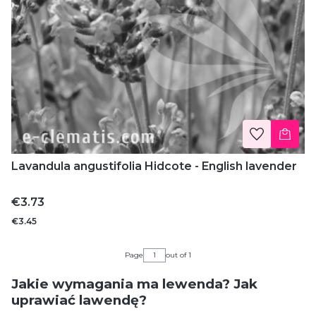
Lavandula angustifolia Hidcote - English lavender
Price
€3.73
€3.45
Page
out of 1
Jakie wymagania ma lewenda? Jak
uprawiać lawendę?