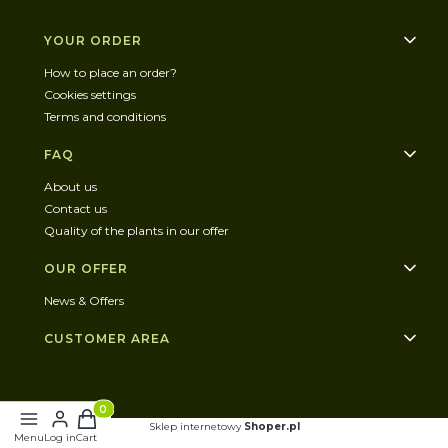
Footer menu
YOUR ORDER
How to place an order?
Cookies settings
Terms and conditions
FAQ
About us
Contact us
Quality of the plants in our offer
OUR OFFER
News & Offers
CUSTOMER AREA
Products in the cart: 0. See details
Sklep internetowy
Shoper.pl
Menu
Log in
Cart