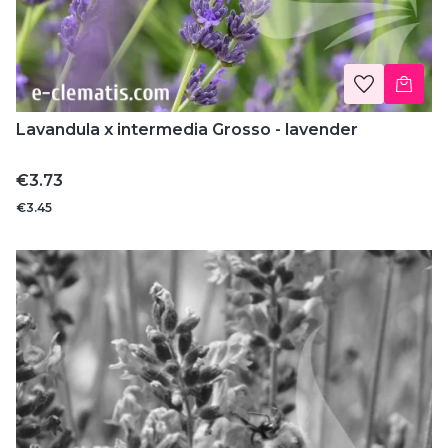
Lavandula x intermedia Grosso - lavender
Price
€3.73
€3.45