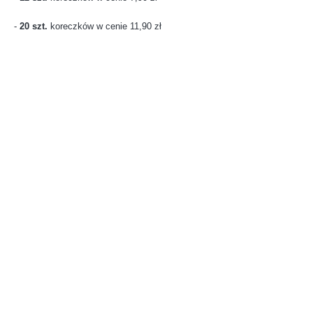
-
20 szt.
koreczków w cenie 11,90 zł
Shipping
from €35.00
- Courier UE4 (Austria)
up to 120 kg ( weight over 120 kg individual pricing)
Shipping cost for the selected
product
The shipping cost applies to this product (in the selected variant - if applicable). It
may change after adding other products to the cart.
0.00