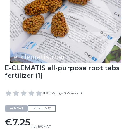
E-CLEMATIS all-purpose root tabs
fertilizer (1)
0.00
(Ratings: 0 Reviews: 0)
with VAT
without VAT
Price
€7.25
incl.
8%
VAT