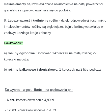
makroelementy są rozmieszczone równomiernie na całej powierzchni
granulatu i stopniowo uwalniają się do podłoża.
8.
Lepszy wzrost i kwitnienie roślin -
dzięki odpowiedniej ilości mikro
i makroelementów -rośliny są piękniejsze, bujnie kwitną wprawiając w
zachwyt każdego kto je zobaczy.
Dawkowanie:
a)
rośliny ogrodowe
: stosować 1-koreczek na małą roślinę; 2-3
koreczki na dużą.
b)
rośliny balkonowe i doniczkowe
: 1-koreczek na 2 litry podłoża.
Do wyboru - w polu
ilość
- są opakowania po :
-
6 szt.
koreczków w cenie 4,90 zł
-
12 szt.
koreczków w cenie 7,90 zł