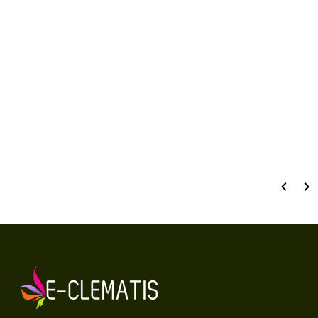
Number of ratings: 0
RATE AND REVIEW
Wyświetlane są wszystkie recenzje (pozytywne i negatywne). Nie weryfikujemy,
czy pochodzą one od klientów, którzy zakupili produkt.