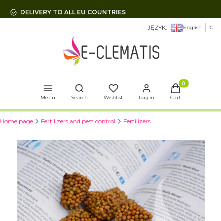
DELIVERY TO ALL EU COUNTRIES
JĘZYK:
English
€
Open search engine
Products in t
Menu
Search
Wishlist
Log in
Cart
Home page
Fertilizers and pest control
Fertilizers