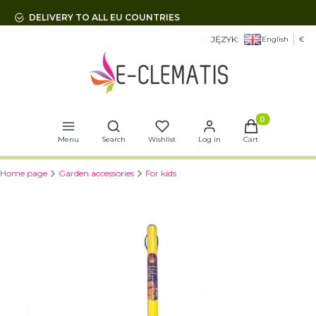
DELIVERY TO ALL EU COUNTRIES
JĘZYK:
English
€
Open search engine
Products in t
Menu
Search
Wishlist
Log in
Cart
Home page
Garden accessories
For kids