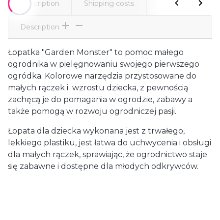
Description
Shipping costs
Comments
Description
Łopatka "Garden Monster" to pomoc małego
ogrodnika w pielęgnowaniu swojego pierwszego
ogródka. Kolorowe narzędzia przystosowane do
małych rączek i wzrostu dziecka, z pewnością
zachęcą je do pomagania w ogrodzie, zabawy a
także pomogą w rozwoju ogrodniczej pasji.
Łopata dla dziecka wykonana jest z trwałego,
lekkiego plastiku, jest łatwa do uchwycenia i obsługi
dla małych rączek, sprawiając, że ogrodnictwo staje
się zabawne i dostępne dla młodych odkrywców.
Shipping
from €35.00
- Courier UE4 (Austria)
up to 120 kg ( weight over 120 kg individual pricing)