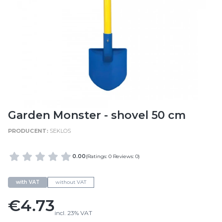
Garden Monster - shovel 50 cm
SEKLOS
0.00
(Ratings: 0 Reviews: 0)
with VAT
without VAT
Price
€4.73
incl.
23%
VAT