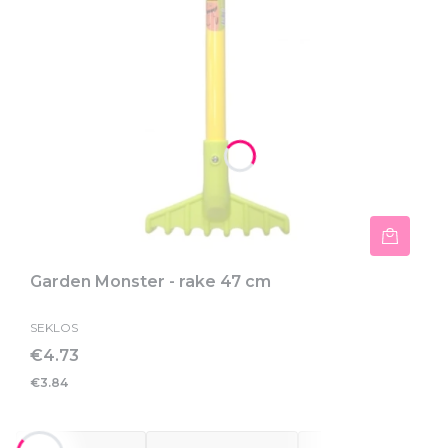
Garden Monster - rake 47 cm
SEKLOS
Price
€4.73
€3.84