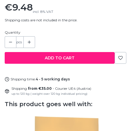
Price
€9.48
incl.
8%
VAT
Shipping costs are not included in the price.
Quantity
pcs
ADD TO CART
Shipping time:
4 - 5 working days
Shipping
from €35.00
- Courier UE4 (Austria)
up to 120 kg ( weight over 120 kg individual pricing)
This product goes well with: