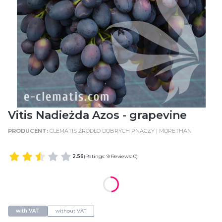
Vitis Nadieżda Azos - grapevine
CLEMATIS ŹRÓDŁO DOBRYCH PNĄCZY | MORETHAN
2.56
(Ratings: 9 Reviews: 0)
WIELKOŚĆ POJEMNIKA
POT SIZE: C2 (2 Litres)
with VAT
without VAT