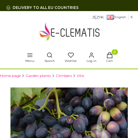
DELIVERY TO ALL EU COUNTRIES
JĘZYK:
English
€
Open search engine
Products in t
Menu
Search
Wishlist
Log in
Cart
Home page
Garden plants
Climbers
Vitis