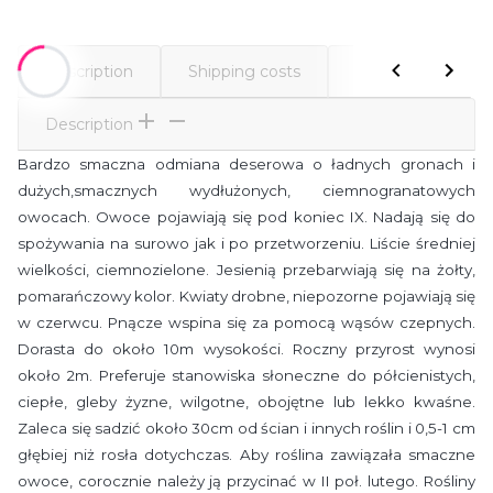
Description
Shipping costs
Comments
Description
Bardzo smaczna odmiana deserowa o ładnych gronach i
dużych,smacznych wydłużonych, ciemnogranatowych
owocach. Owoce pojawiają się pod koniec IX. Nadają się do
spożywania na surowo jak i po przetworzeniu. Liście średniej
wielkości, ciemnozielone. Jesienią przebarwiają się na żołty,
pomarańczowy kolor. Kwiaty drobne, niepozorne pojawiają się
w czerwcu. Pnącze wspina się za pomocą wąsów czepnych.
Dorasta do około 10m wysokości.
Roczny przyrost wynosi
około 2m. Preferuje stanowiska słoneczne do półcienistych,
ciepłe, gleby żyzne, wilgotne, obojętne lub lekko kwaśne.
Zaleca się sadzić około 30cm od ścian i innych roślin i 0,5-1 cm
głębiej niż rosła dotychczas. Aby roślina zawiązała smaczne
owoce, corocznie należy ją przycinać w II poł. lutego. Rośliny