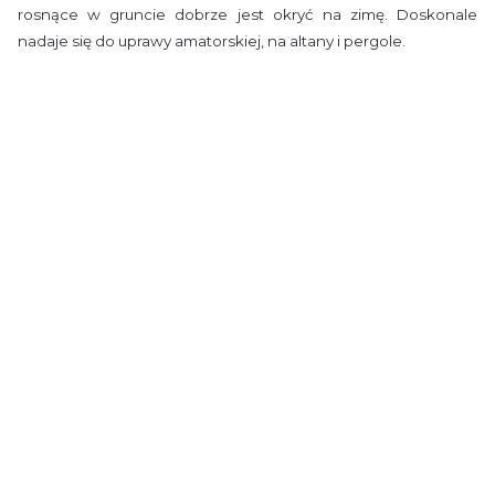
rosnące w gruncie dobrze jest okryć na zimę. Doskonale
nadaje się do uprawy amatorskiej, na altany i pergole.
Shipping
from €35.00
- Courier UE4 (Austria)
up to 120 kg ( weight over 120 kg individual pricing)
Shipping cost for the selected
product
The shipping cost applies to this product (in the selected variant - if applicable). It
may change after adding other products to the cart.