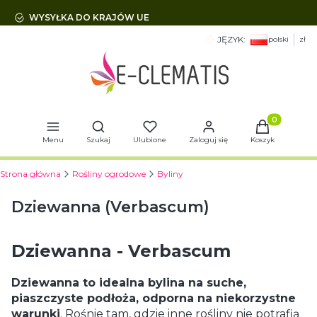
WYSYŁKA DO KRAJÓW UE
JĘZYK:
polski
zł
Otwórz wyszukiwarkę
Produkty w 
Menu
Szukaj
Ulubione
Zaloguj się
Koszyk
Strona główna
Rośliny ogrodowe
Byliny
Dziewanna (Verbascum)
Dziewanna - Verbascum
Dziewanna to idealna bylina na suche,
piaszczyste podłoża, odporna na niekorzystne
warunki
. Rośnie tam, gdzie inne rośliny nie potrafią