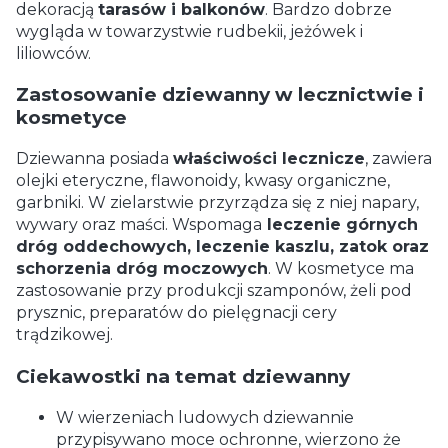
dekoracją
tarasów i balkonów
. Bardzo dobrze
wygląda w towarzystwie rudbekii, jeżówek i
liliowców.
Zastosowanie dziewanny w lecznictwie i
kosmetyce
Dziewanna posiada
właściwości lecznicze
, zawiera
olejki eteryczne, flawonoidy, kwasy organiczne,
garbniki. W zielarstwie przyrządza się z niej napary,
wywary oraz maści. Wspomaga
leczenie górnych
dróg oddechowych, leczenie kaszlu, zatok oraz
schorzenia dróg moczowych
. W kosmetyce ma
zastosowanie przy produkcji szamponów, żeli pod
prysznic, preparatów do pielęgnacji cery
trądzikowej.
Ciekawostki na temat dziewanny
W wierzeniach ludowych dziewannie
przypisywano moce ochronne, wierzono że