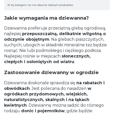
Lista produktów
W tej kategorii nie ma obecnie żadnych produktów
Jakie wymagania ma dziewanna?
Dziewanna preferuje przeciętną glebę ogrodową,
najlepiej
przepuszczalną, delikatnie wilgotną o
odczynie obojętnym
. Na glebach piaszczystych,
suchych, ubogich w składniki mineralne też będzie
rosnąć. Nie lubi podmokłego i ciężkiego podłoża.
Najlepiej rośnie w miejscach
słonecznych,
ciepłych i osłoniętych od wiatru
.
Zastosowanie dziewanny w ogrodzie
Dziewanna doskonale sprawdza się
na rabatach i
obwódkach
. Jest polecana do nasadzeń
w
ogródkach przydomowych, wiejskich,
naturalistycznych, skalnych i na łąkach
kwietnych
. Dziewannę można sadzić do różnego
rodzaju
donic i pojemników
, gdzie będzie