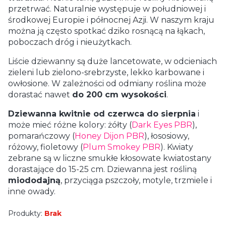
przetrwać. Naturalnie występuje w południowej i
środkowej Europie i północnej Azji. W naszym kraju
można ją często spotkać dziko rosnącą na łąkach,
poboczach dróg i nieużytkach.
Liście dziewanny są duże lancetowate, w odcieniach
zieleni lub zielono-srebrzyste, lekko karbowane i
owłosione. W zależności od odmiany roślina może
dorastać nawet
do 200 cm wysokości
.
Dziewanna kwitnie od czerwca do sierpnia
i
może mieć różne kolory: żółty (
Dark Eyes PBR
),
pomarańczowy (
Honey Dijon PBR
), łososiowy,
różowy, fioletowy (
Plum Smokey PBR
). Kwiaty
zebrane są w liczne smukłe kłosowate kwiatostany
dorastające do 15-25 cm. Dziewanna jest rośliną
miododajną
, przyciąga pszczoły, motyle, trzmiele i
inne owady.
Produkty:
Brak