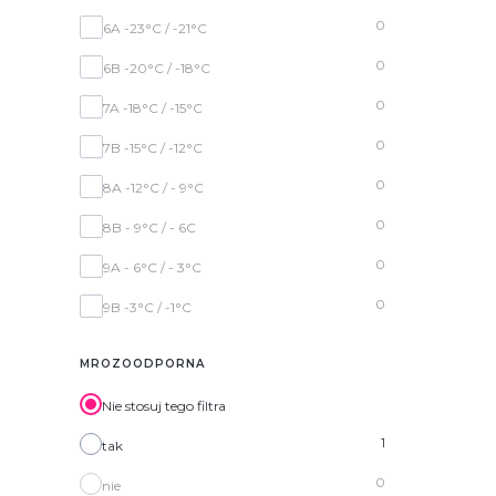
0
6A -23°C / -21°C
0
6B -20°C / -18°C
0
7A -18°C / -15°C
0
7B -15°C / -12°C
0
8A -12°C / - 9°C
0
8B - 9°C / - 6C
0
9A - 6°C / - 3°C
0
9B -3°C / -1°C
MROZOODPORNA
Nie stosuj tego filtra
1
tak
0
nie