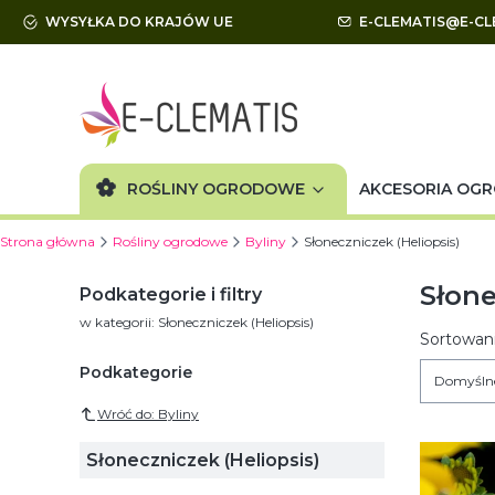
WYSYŁKA DO KRAJÓW UE
E-CLEMATIS@E-CL
ROŚLINY OGRODOWE
AKCESORIA OG
Strona główna
Rośliny ogrodowe
Byliny
Słoneczniczek (Heliopsis)
Słone
Podkategorie i filtry
w kategorii: Słoneczniczek (Heliopsis)
Lista
Sortowani
Podkategorie
Domyśln
Wróć do: Byliny
Słoneczniczek (Heliopsis)