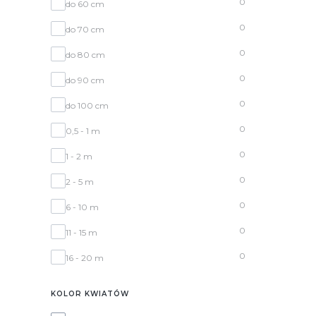
0
do 60 cm
0
do 70 cm
0
do 80 cm
0
do 90 cm
0
do 100 cm
0
0,5 - 1 m
0
1 - 2 m
0
2 - 5 m
0
6 - 10 m
0
11 - 15 m
0
16 - 20 m
KOLOR KWIATÓW