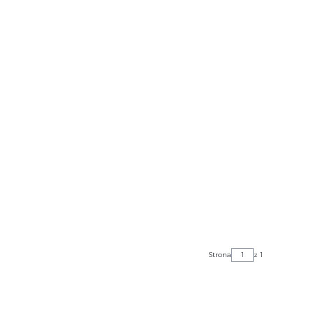
Strona
z 1