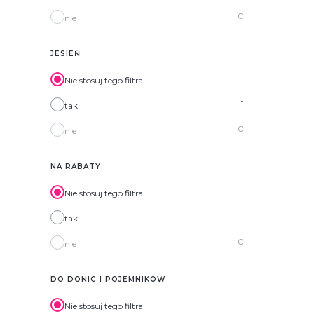
0
nie
JESIEŃ
Nie stosuj tego filtra
1
tak
0
nie
NA RABATY
Nie stosuj tego filtra
1
tak
0
nie
DO DONIC I POJEMNIKÓW
Nie stosuj tego filtra