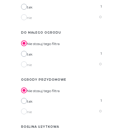
1
tak
0
nie
DO MAŁEGO OGRODU
Nie stosuj tego filtra
1
tak
0
nie
OGRODY PRZYDOMOWE
Nie stosuj tego filtra
1
tak
0
nie
ROŚLINA UŻYTKOWA