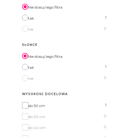
Nie stosuj tego filtra
1
tak
0
nie
SŁOŃCE
Nie stosuj tego filtra
1
tak
0
nie
WYSOKOŚĆ DOCELOWA
Wysokość docelowa
1
do 50 cm
0
do 30 cm
0
do 40 cm