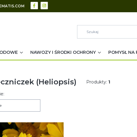
EMATIS.COM
RODOWE
NAWOZY I ŚRODKI OCHRONY
POMYSŁ NA 
czniczek (Heliopsis)
Produkty:
1
 produktów
e:
e