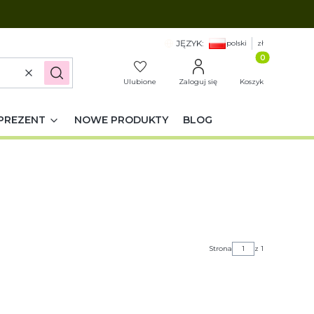
JĘZYK:
polski
zł
Produkty w k
Wyczyść
Szukaj
Ulubione
Zaloguj się
Koszyk
PREZENT
NOWE PRODUKTY
BLOG
Strona
z 1