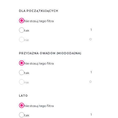
DLA POCZĄTKUJĄCYCH
Nie stosuj tego filtra
1
tak
0
nie
PRZYJAZNA OWADOM (MIODODAJNA)
Nie stosuj tego filtra
1
tak
0
nie
LATO
Nie stosuj tego filtra
1
tak