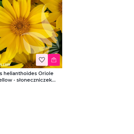
s helianthoides Oriole
ellow - słoneczniczek
ny