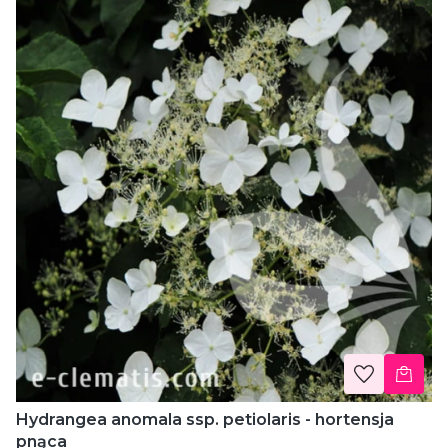
Hydrangea anomala ssp. petiolaris - hortensja
pnąca