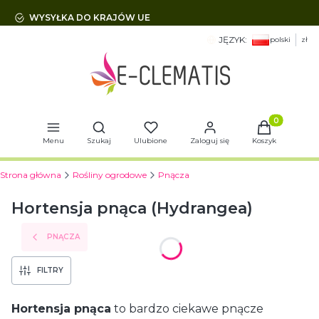
WYSYŁKA DO KRAJÓW UE
JĘZYK:
polski
zł
Otwórz wyszukiwarkę
Produkty w 
Menu
Szukaj
Ulubione
Zaloguj się
Koszyk
Strona główna
Rośliny ogrodowe
Pnącza
Hortensja pnąca (Hydrangea)
PNĄCZA
FILTRY
Hortensja pnąca
to bardzo ciekawe pnącze