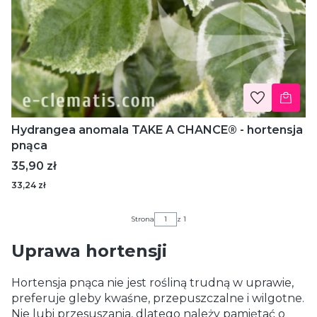
Hydrangea anomala TAKE A CHANCE® - hortensja
pnąca
Cena
35,90 zł
33,24 zł
Strona
z 1
Uprawa hortensji
Hortensja pnąca nie jest rośliną trudną w uprawie,
preferuje gleby kwaśne, przepuszczalne i wilgotne.
Nie lubi przesuszania, dlatego należy pamiętać o