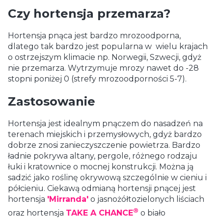
Czy hortensja przemarza?
Hortensja pnąca jest bardzo mrozoodporna,
dlatego tak bardzo jest popularna w wielu krajach
o ostrzejszym klimacie np. Norwegii, Szwecji, gdyż
nie przemarza. Wytrzymuje mrozy nawet do -28
stopni poniżej 0 (strefy mrozoodporności 5-7).
Zastosowanie
Hortensja jest idealnym pnączem do nasadzeń na
terenach miejskich i przemysłowych, gdyż bardzo
dobrze znosi zanieczyszczenie powietrza. Bardzo
ładnie pokrywa altany, pergole, różnego rodzaju
łuki i kratownice o mocnej konstrukcji. Można ją
sadzić jako roślinę okrywową szczególnie w cieniu i
półcieniu. Ciekawą odmianą hortensji pnącej jest
hortensja
'Mirranda'
o jasnożółtozielonych liściach
®
oraz hortensja
TAKE A CHANCE
o biało