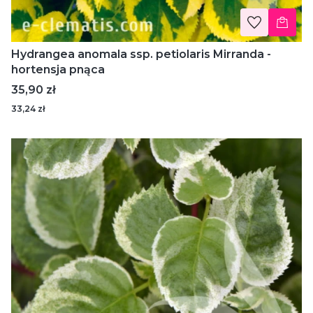
Hydrangea anomala ssp. petiolaris Mirranda -
hortensja pnąca
Cena
35,90 zł
33,24 zł