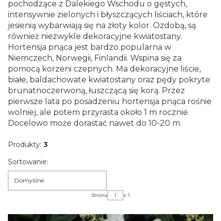
pochodzące z Dalekiego Wschodu o gęstych,
intensywnie zielonych i błyszczących liściach, które
jesienią wybarwiają się na złoty kolor. Ozdobą, są
również niezwykle dekoracyjne kwiatostany.
Hortensja pnąca jest bardzo popularna w
Niemczech, Norwegii, Finlandii. Wspina się za
pomocą korzeni czepnych. Ma dekoracyjne liście,
białe, baldachowate kwiatostany oraz pędy pokryte
brunatnoczerwoną, łuszczącą się korą. Przez
pierwsze lata po posadzeniu hortensja pnąca rośnie
wolniej, ale potem przyrasta około 1 m rocznie.
Docelowo może dorastać nawet do 10-20 m.
Produkty:
3
Lista produktów
Sortowanie:
Domyślne
Strona
z 1