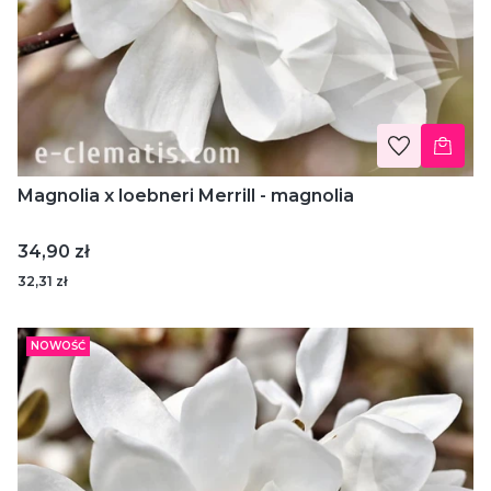
Magnolia x loebneri Merrill - magnolia
Cena
34,90 zł
32,31 zł
NOWOŚĆ