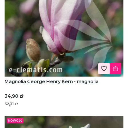
Magnolia George Henry Kern - magnolia
Cena
34,90 zł
32,31 zł
NOWOŚĆ