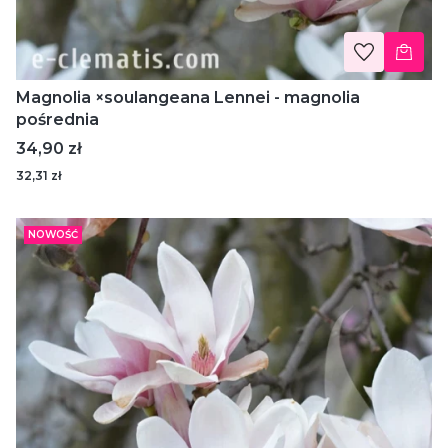
Magnolia ×soulangeana Lennei - magnolia
pośrednia
Cena
34,90 zł
32,31 zł
NOWOŚĆ