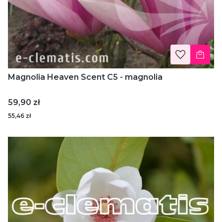
Magnolia Heaven Scent C5 - magnolia
Cena
59,90 zł
55,46 zł