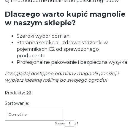
są mrozoodporne i idealne do polskich ogrodów.
Dlaczego warto kupić magnolie
w naszym sklepie?
Szeroki wybór odmian
Staranna selekcja - zdrowe sadzonki w
pojemnikach C2 od sprawdzonego
producenta
Profesjonalne pakowanie i bezpieczna wysyłka
Przeglądaj dostępne odmiany magnolii poniżej i
wybierz idealną roślinę do swojego ogrodu!
Produkty:
22
Lista produktów
Sortowanie:
Domyślne
Strona
z 1