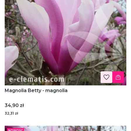
Magnolia Betty - magnolia
Cena
34,90 zł
32,31 zł
NOWOŚĆ