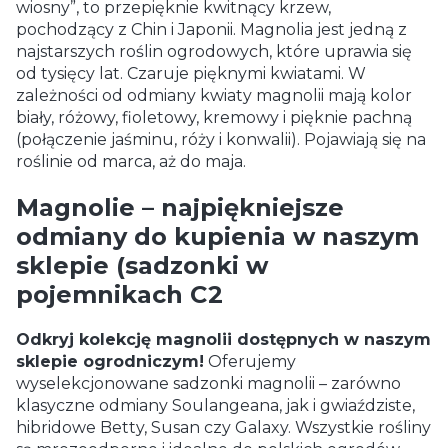
wiosny”, to przepięknie kwitnący krzew,
pochodzący z Chin i Japonii. Magnolia jest jedną z
najstarszych roślin ogrodowych, które uprawia się
od tysięcy lat. Czaruje pięknymi kwiatami. W
zależności od odmiany kwiaty magnolii mają kolor
biały, różowy, fioletowy, kremowy i pięknie pachną
(połączenie jaśminu, róży i konwalii). Pojawiają się na
roślinie od marca, aż do maja.
Magnolie – najpiękniejsze
odmiany do kupienia w naszym
sklepie (sadzonki w
pojemnikach C2
Odkryj kolekcję magnolii dostępnych w naszym
sklepie ogrodniczym!
Oferujemy
wyselekcjonowane sadzonki magnolii – zarówno
klasyczne odmiany Soulangeana, jak i gwiaździste,
hibridowe Betty, Susan czy Galaxy. Wszystkie rośliny