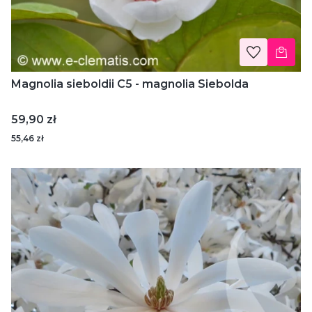
Magnolia sieboldii C5 - magnolia Siebolda
Cena
59,90 zł
55,46 zł