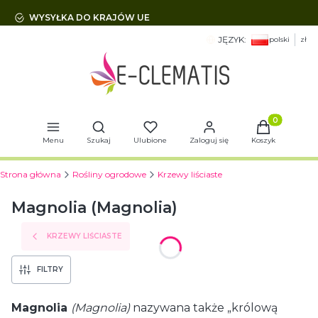
WYSYŁKA DO KRAJÓW UE
JĘZYK:
polski
zł
Otwórz wyszukiwarkę
Produkty w 
Menu
Szukaj
Ulubione
Zaloguj się
Koszyk
Strona główna
Rośliny ogrodowe
Krzewy liściaste
Magnolia (Magnolia)
KRZEWY LIŚCIASTE
FILTRY
Magnolia
(Magnolia)
nazywana także „królową