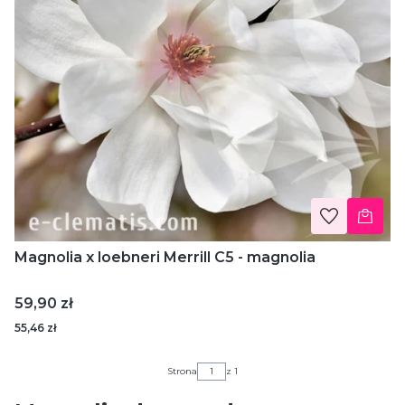
Magnolia x loebneri Merrill C5 - magnolia
Cena
59,90 zł
55,46 zł
Strona
z 1