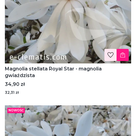
Magnolia stellata Royal Star - magnolia
gwiaździsta
Cena
34,90 zł
32,31 zł
NOWOŚĆ