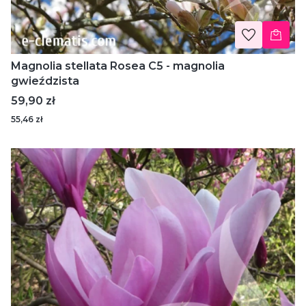
Magnolia stellata Rosea C5 - magnolia
gwieździsta
Cena
59,90 zł
55,46 zł