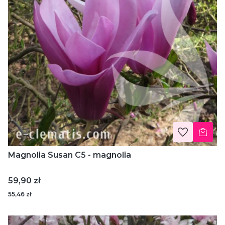
Magnolia Susan C5 - magnolia
Cena
59,90 zł
55,46 zł