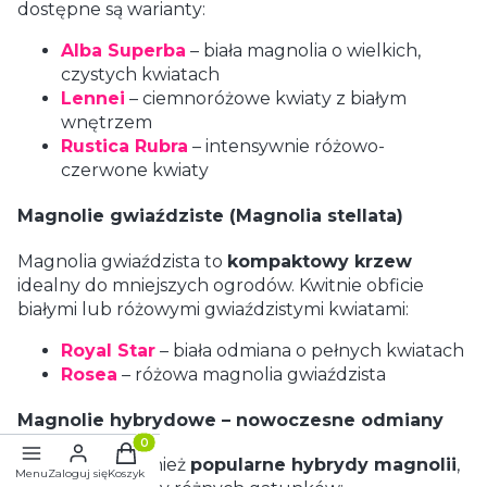
dostępne są warianty:
Alba Superba
– biała magnolia o wielkich,
czystych kwiatach
Lennei
– ciemnoróżowe kwiaty z białym
wnętrzem
Rustica Rubra
– intensywnie różowo-
czerwone kwiaty
Magnolie gwiaździste (Magnolia stellata)
Magnolia gwiaździsta to
kompaktowy krzew
idealny do mniejszych ogrodów. Kwitnie obficie
białymi lub różowymi gwiaździstymi kwiatami:
Royal Star
– biała odmiana o pełnych kwiatach
Rosea
– różowa magnolia gwiaździsta
Magnolie hybrydowe – nowoczesne odmiany
Produkty w koszyku: 0. Zobacz szczegóły
Oferujemy również
popularne hybrydy magnolii
,
Menu
Zaloguj się
Koszyk