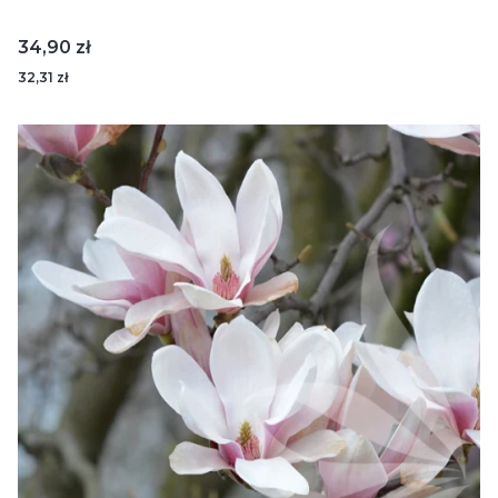
Cena
34,90 zł
32,31 zł