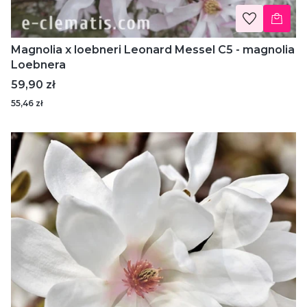
Magnolia x loebneri Leonard Messel C5 - magnolia
Loebnera
Cena
59,90 zł
55,46 zł