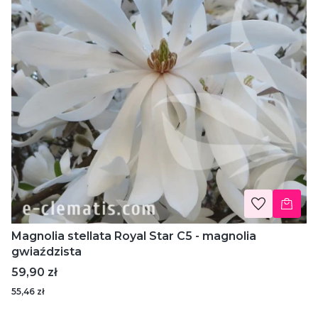
Magnolia stellata Royal Star C5 - magnolia
gwiaździsta
Cena
59,90 zł
55,46 zł