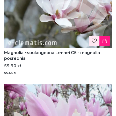
Magnolia ×soulangeana Lennei C5 - magnolia
pośrednia
Cena
59,90 zł
55,46 zł