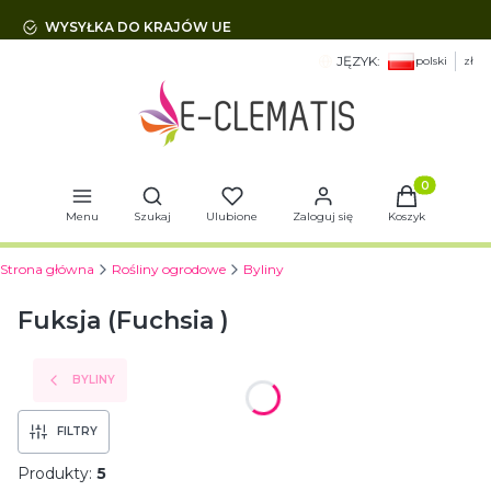
WYSYŁKA DO KRAJÓW UE
JĘZYK:
polski
zł
Otwórz wyszukiwarkę
Produkty w 
Menu
Szukaj
Ulubione
Zaloguj się
Koszyk
Strona główna
Rośliny ogrodowe
Byliny
Fuksja (Fuchsia )
BYLINY
FILTRY
Produkty:
5