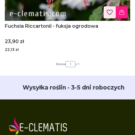
Fuchsia Riccartonii - fuksja ogrodowa
Cena
23,90 zł
22,13 zł
Strona
z 1
Wysyłka roślin - 3-5 dni roboczych