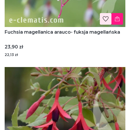
Fuchsia magellanica arauco- fuksja magellańska
Cena
23,90 zł
22,13 zł