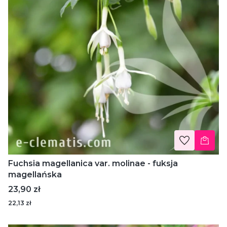
Fuchsia magellanica var. molinae - fuksja
magellańska
Cena
23,90 zł
22,13 zł