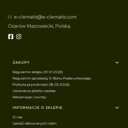
e-clematis@e-clematis.com
Ożarów Mazowiecki, Polska
Linki w stopce
ZAKUPY
Regulamin sklepu (31.01.2023)
Regulamin sprzedaży E-Bonu Podarunkowego
Polityka prywatności (18.03.2026)
Ustawienia plików cookies
Reklamacje i zwroty
INFORMACJE O SKLEPIE
O nas
Jakość oferowanych roślin