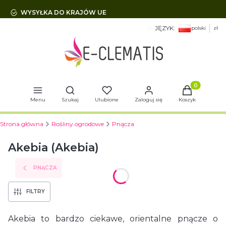
WYSYŁKA DO KRAJÓW UE
JĘZYK:
polski
zł
Otwórz wyszukiwarkę
Produkty w 
Menu
Szukaj
Ulubione
Zaloguj się
Koszyk
Strona główna
Rośliny ogrodowe
Pnącza
Akebia (Akebia)
PNĄCZA
FILTRY
Akebia to bardzo ciekawe, orientalne pnącze o