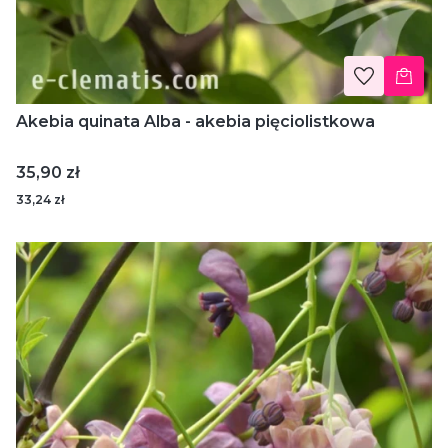
Akebia quinata Alba - akebia pięciolistkowa
Cena
35,90 zł
33,24 zł