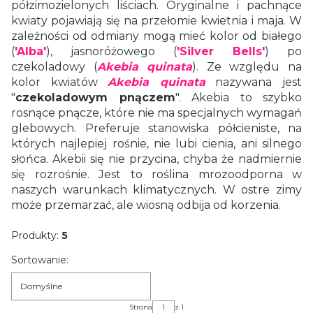
półzimozielonych liściach. Oryginalne i pachnące
kwiaty pojawiają się na przełomie kwietnia i maja. W
zależności od odmiany mogą mieć kolor od białego
(
'Alba'
), jasnoróżowego (
'Silver Bells'
) po
czekoladowy (
Akebia quinata
). Ze względu na
kolor kwiatów
Akebia quinata
nazywana jest
"
czekoladowym pnączem
". Akebia to szybko
rosnące pnącze, które nie ma specjalnych wymagań
glebowych. Preferuje stanowiska półcieniste, na
których najlepiej rośnie, nie lubi cienia, ani silnego
słońca. Akebii się nie przycina, chyba że nadmiernie
się rozrośnie. Jest to roślina mrozoodporna w
naszych warunkach klimatycznych. W ostre zimy
może przemarzać, ale wiosną odbija od korzenia.
Produkty:
5
Lista produktów
Sortowanie:
Domyślne
Strona
z 1