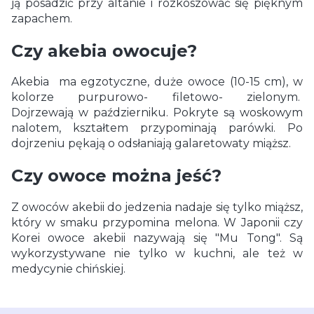
ją posadzić przy altanie i rozkoszować się pięknym
zapachem.
Czy akebia owocuje?
Akebia ma egzotyczne, duże owoce (10-15 cm), w
kolorze purpurowo- filetowo- zielonym.
Dojrzewają w październiku. Pokryte są woskowym
nalotem, kształtem przypominają parówki. Po
dojrzeniu pękają o odsłaniają galaretowaty miąższ.
Czy owoce można jeść?
Z owoców akebii do jedzenia nadaje się tylko miąższ,
który w smaku przypomina melona. W Japonii czy
Korei owoce akebii nazywają się "Mu Tong". Są
wykorzystywane nie tylko w kuchni, ale też w
medycynie chińskiej.