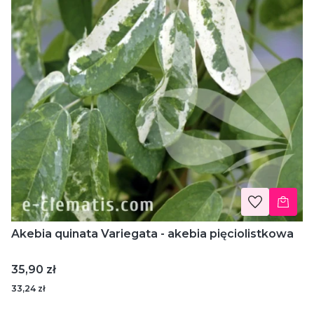
Akebia quinata Variegata - akebia pięciolistkowa
Cena
35,90 zł
33,24 zł