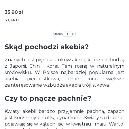
Cena
35,90 zł
33,24 zł
Strona
z 1
Skąd pochodzi akebia?
Znanych jest pięć gatunków akebii, które pochodzą
z Japonii, Chin i Korei. Tam rosną w naturalnym
środowisku. W Polsce najbardziej popularna jest
akebia pięciolistkowa, choć coraz większe
zainteresowanie wzbudza akebia trójlistkowa.
Czy to pnącze pachnie?
Kwiaty akebii bardzo przyjemnie pachną, zapach
jest korzenny z nutką cynamonu. Kwiaty są drobne,
pojawiają się w kątach liści w kwietniu i maju. Warto