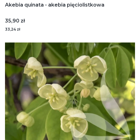
Akebia quinata - akebia pięciolistkowa
Cena
35,90 zł
33,24 zł