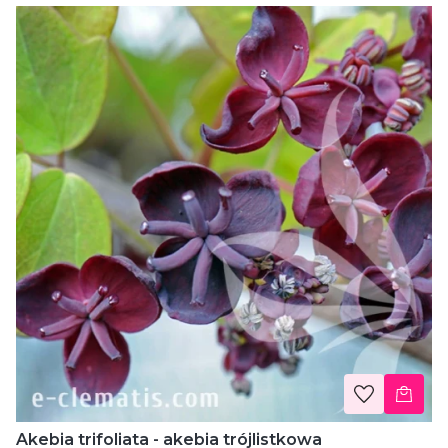
Akebia trifoliata - akebia trójlistkowa