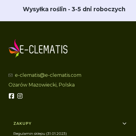
Wysyłka roślin - 3-5 dni roboczych
e-clematis@e-clematis.com
Ożarów Mazowiecki, Polska
Linki w stopce
ZAKUPY
Regulamin sklepu (31.01.2023)