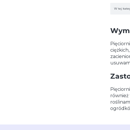
Lista
W tej kate
Wyma
Pięciorn
ciężkich
zacienio
usuwamy
Zast
Pięciorn
również 
roślinam
ogródkó