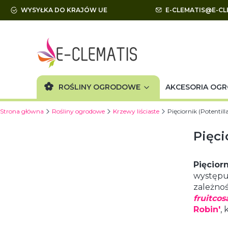
WYSYŁKA DO KRAJÓW UE
E-CLEMATIS@E-CL
ROŚLINY OGRODOWE
AKCESORIA OG
Strona główna
Rośliny ogrodowe
Krzewy liściaste
Pięciornik (Potentill
Pięci
Pięciorn
występuj
zależno
fruitcos
Robin'
,