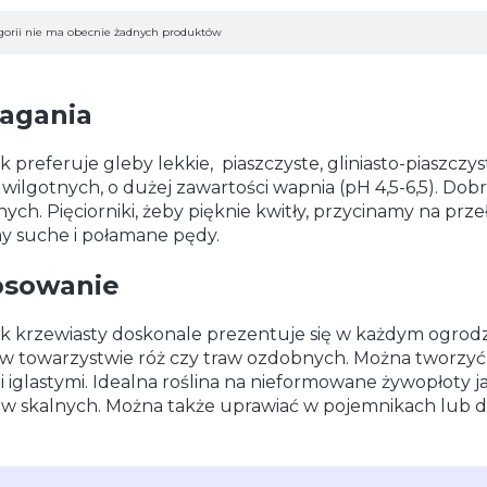
 produktów
gorii nie ma obecnie żadnych produktów
gania
ik preferuje gleby lekkie, piaszczyste, gliniasto-piaszcz
, wilgotnych, o dużej zawartości wapnia (pH 4,5-6,5). Do
nych. Pięciorniki, żeby pięknie kwitły, przycinamy na prz
 suche i połamane pędy.
osowanie
ik krzewiasty doskonale prezentuje się w każdym ogrodz
w towarzystwie róż czy traw ozdobnych. Można tworzyć 
i iglastymi. Idealna roślina na nieformowane żywopłoty 
w skalnych. Można także uprawiać w pojemnikach lub d