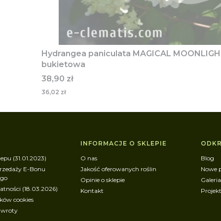
Hydrangea paniculata MAGICAL MOONLIGHT
bukietowa
Cena
38,90 zł
36,02 zł
w stopce
INFORMACJE O SKLEPIE
ODKR
epu (31.01.2023)
O nas
Blog
rzedaży E-Bonu
Jakość oferowanych roślin
Nowe 
ego
Opinie o sklepie
Galeria
atności (18.03.2026)
Kontakt
Projek
ików cookies
zwroty