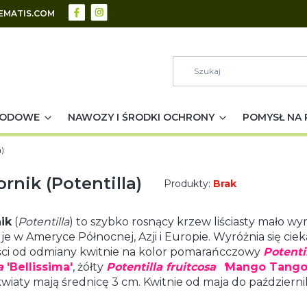
EMATIS.COM
RODOWE
NAWOZY I ŚRODKI OCHRONY
POMYSŁ NA 
a)
ornik (Potentilla)
Produkty:
Brak
ik
(
Potentilla
) to szybko rosnący krzew liściasty mało w
e w Ameryce Północnej, Azji i Europie. Wyróżnia się ciek
ści od odmiany kwitnie na kolor pomarańcczowy
Potentil
a
'Bellissima'
, żółty
Potentilla fruitcosa '
Mango Tango
 kwiaty mają średnicę 3 cm. Kwitnie od maja do październi