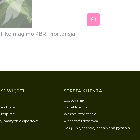
 Kolmagimo PBR - hortensja
YJ WIĘCEJ
STREFA KLIENTA
Logowanie
produkty
Panel Klienta
 inspiracji
Ważne informacje
ty naszych ekspertów
Płatność i dostawa
FAQ - Najczęściej zadawane pytania