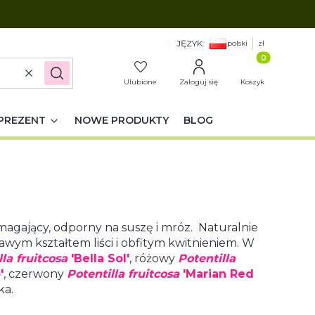
JĘZYK:
polski
zł
Produkty w k
Wyczyść
Szukaj
Ulubione
Zaloguj się
Koszyk
PREZENT
NOWE PRODUKTY
BLOG
ymagający, odporny na suszę i mróz. Naturalnie
awym kształtem liści i obfitym kwitnieniem. W
la fruitcosa
'Bella Sol'
, różowy
Potentilla
'
, czerwony
Potentilla fruitcosa
'Marian Red
ka.