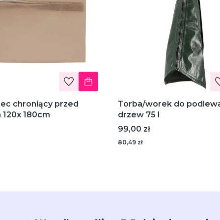
ec chroniący przed
Torba/worek do podlew
 120x 180cm
drzew 75 l
Cena
99,00 zł
80,49 zł