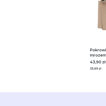
Pokrowi
mrozem
Cena
43,90 zł
35,69 zł