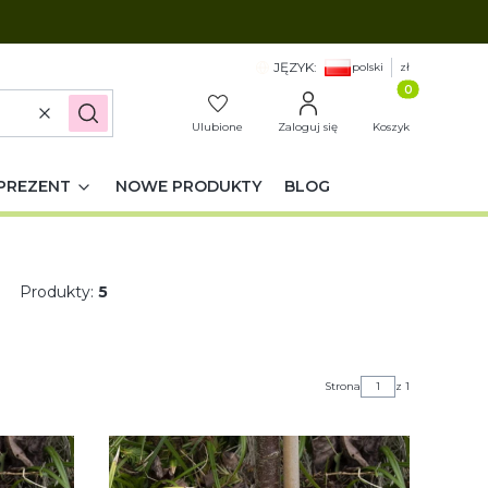
JĘZYK:
polski
zł
Produkty w k
Wyczyść
Szukaj
Ulubione
Zaloguj się
Koszyk
PREZENT
NOWE PRODUKTY
BLOG
Produkty:
5
Strona
z 1