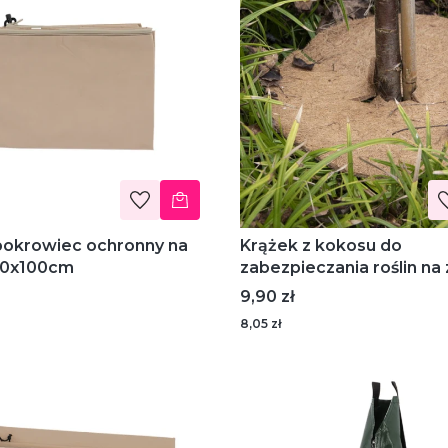
pokrowiec ochronny na
Krążek z kokosu do
 50x100cm
zabezpieczania roślin na
rozmiar L (średnica 38 c
Cena
9,90 zł
8,05 zł