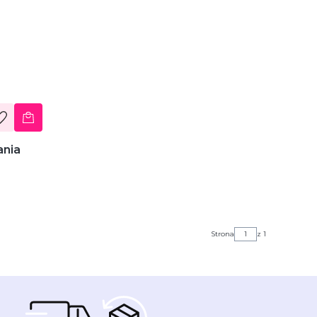
ania
Strona
z 1