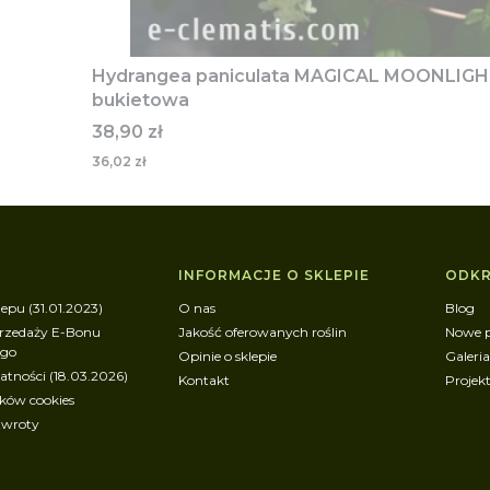
Hydrangea paniculata MAGICAL MOONLIGHT
bukietowa
Cena
38,90 zł
36,02 zł
w stopce
INFORMACJE O SKLEPIE
ODKR
epu (31.01.2023)
O nas
Blog
rzedaży E-Bonu
Jakość oferowanych roślin
Nowe 
ego
Opinie o sklepie
Galeria
atności (18.03.2026)
Kontakt
Projek
ików cookies
zwroty