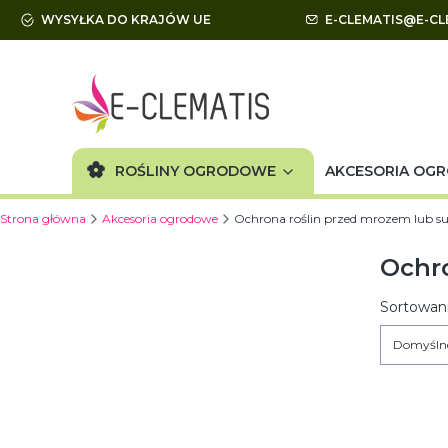
WYSYŁKA DO KRAJÓW UE
E-CLEMATIS@E-CL
ROŚLINY OGRODOWE
AKCESORIA OG
Strona główna
Akcesoria ogrodowe
Ochrona roślin przed mrozem lub s
Ochro
Lista
Sortowani
Domyśln