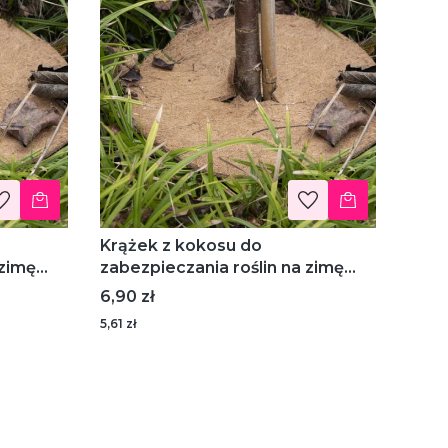
Krążek z kokosu do
 zimę
zabezpieczania roślin na zimę
m)
rozmiar M (średnica 28cm)
Cena
6,90 zł
5,61 zł