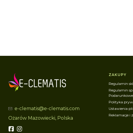
Linki 
ZAKUPY
Regulamin skl
Regulamin sp
Podarunkow
Polityka pryw
e-clematis@e-clematis.com
Ustawienia pl
Reklamacje i 
Ożarów Mazowiecki, Polska