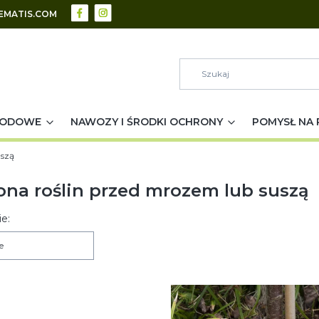
EMATIS.COM
RODOWE
NAWOZY I ŚRODKI OCHRONY
POMYSŁ NA 
uszą
na roślin przed mrozem lub suszą
 produktów
e:
e