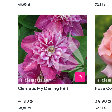
40,65 zł
32,31 zł
Clematis My Darling PBR
Rosa Co
Cena
Cena
41,90 zł
34,90 zł
38,80 zł
32,31 zł