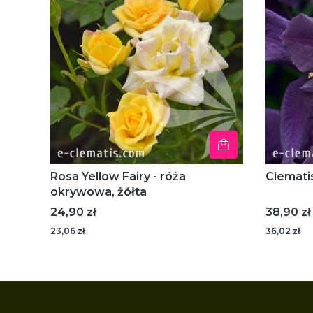
Rosa Yellow Fairy - róża
Clemati
okrywowa, żółta
Cena
Cena
24,90 zł
38,90 zł
23,06 zł
36,02 zł