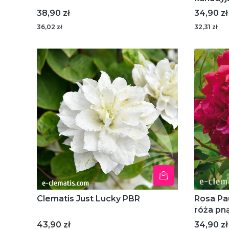
Cena
Cena
38,90 zł
34,90 zł
36,02 zł
32,31 zł
Clematis Just Lucky PBR
Rosa Pau
róża pn
Cena
Cena
43,90 zł
34,90 zł