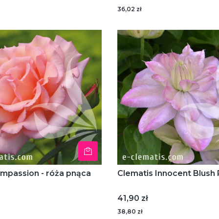
36,02 zł
mpassion - róża pnąca
Clematis Innocent Blush
Cena
41,90 zł
38,80 zł