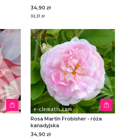
Cena
34,90 zł
32,31 zł
Rosa Martin Frobisher - róża
kanadyjska
Cena
34,90 zł