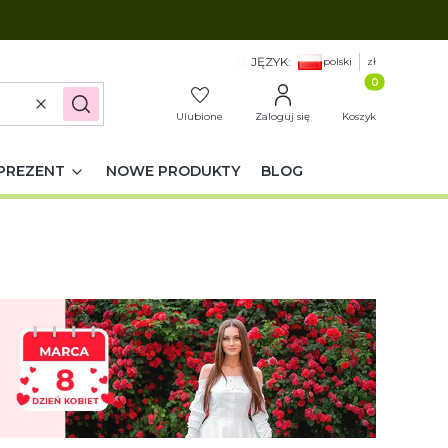
JĘZYK:
polski
zł
Produkty w k
Wyczyść
Szukaj
Ulubione
Zaloguj się
Koszyk
PREZENT
NOWE PRODUKTY
BLOG