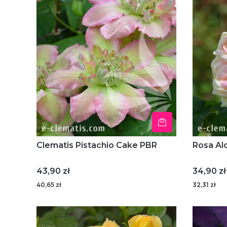
Clematis Pistachio Cake PBR
Rosa Al
Cena
Cena
43,90 zł
34,90 zł
40,65 zł
32,31 zł