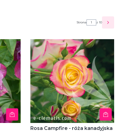
Strona
z 10
NASTĘPNE P
Rosa Campfire - róża kanadyjska