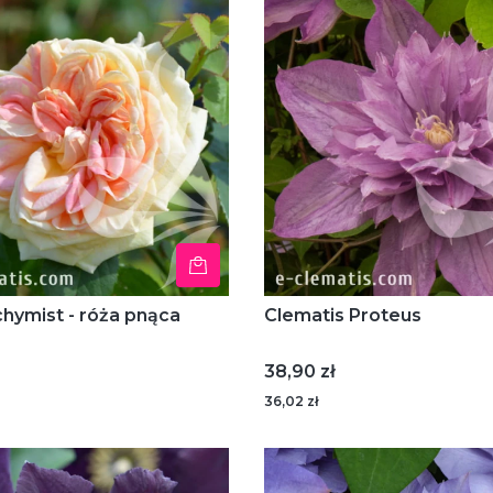
chymist - róża pnąca
Clematis Proteus
Cena
38,90 zł
36,02 zł