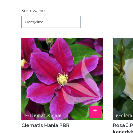
Lista produktów
Sortowanie:
Domyślne
Clematis Hania PBR
Rosa J.P
kanadyj