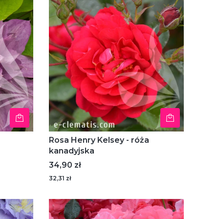
Rosa Henry Kelsey - róża
kanadyjska
Cena
34,90 zł
32,31 zł