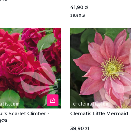
Cena
41,90 zł
38,80 zł
l's Scarlet Climber -
Clematis Little Mermaid
ąca
Cena
38,90 zł