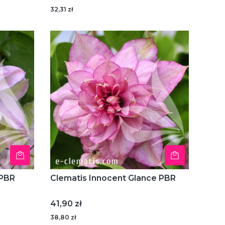
32,31 zł
 PBR
Clematis Innocent Glance PBR
Cena
41,90 zł
38,80 zł