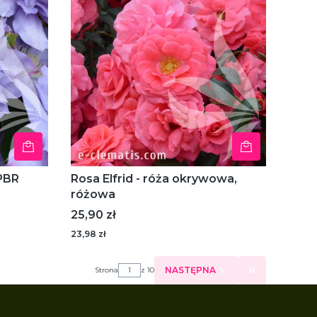
 PBR
Rosa Elfrid - róża okrywowa,
różowa
Cena
25,90 zł
23,98 zł
NASTĘPNA
Strona
z 10
PRZEJDŹ DO 