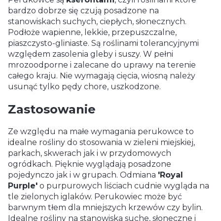
bardzo dobrze się czują posadzone na
stanowiskach suchych, ciepłych, słonecznych.
Podłoże wapienne, lekkie, przepuszczalne,
piaszczysto-gliniaste. Są roślinami tolerancyjnymi
względem zasolenia gleby i suszy. W pełni
mrozoodporne i zalecane do uprawy na terenie
całego kraju. Nie wymagają cięcia, wiosną należy
usunąć tylko pędy chore, uszkodzone.
Zastosowanie
Ze względu na małe wymagania perukowce to
idealne rośliny do stosowania w zieleni miejskiej,
parkach, skwerach jak i w przydomowych
ogródkach. Pięknie wyglądają posadzone
pojedynczo jak i w grupach. Odmiana
'Royal
Purple'
o purpurowych liściach cudnie wygląda na
tle zielonych iglaków. Perukowiec może być
barwnym tłem dla mniejszych krzewów czy bylin.
Idealne rośliny na stanowiska suche, słoneczne i