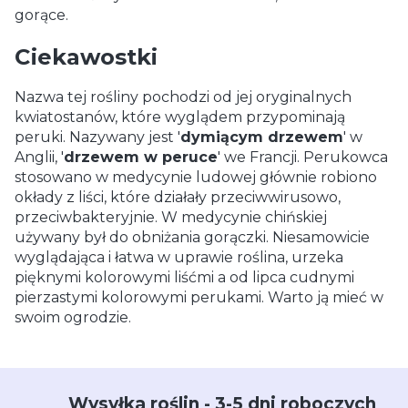
gorące.
Ciekawostki
Nazwa tej rośliny pochodzi od jej oryginalnych
kwiatostanów, które wyglądem przypominają
peruki. Nazywany jest '
dymiącym drzewem
' w
Anglii, '
drzewem w peruce
' we Francji. Perukowca
stosowano w medycynie ludowej głównie robiono
okłady z liści, które działały przeciwwirusowo,
przeciwbakteryjnie. W medycynie chińskiej
używany był do obniżania gorączki. Niesamowicie
wyglądająca i łatwa w uprawie roślina, urzeka
pięknymi kolorowymi liśćmi a od lipca cudnymi
pierzastymi kolorowymi perukami. Warto ją mieć w
swoim ogrodzie.
Wysyłka roślin - 3-5 dni roboczych