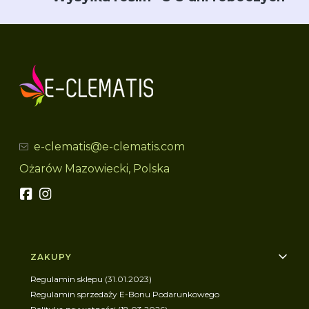
e-clematis@e-clematis.com
Ożarów Mazowiecki, Polska
Linki w stopce
ZAKUPY
Regulamin sklepu (31.01.2023)
Regulamin sprzedaży E-Bonu Podarunkowego