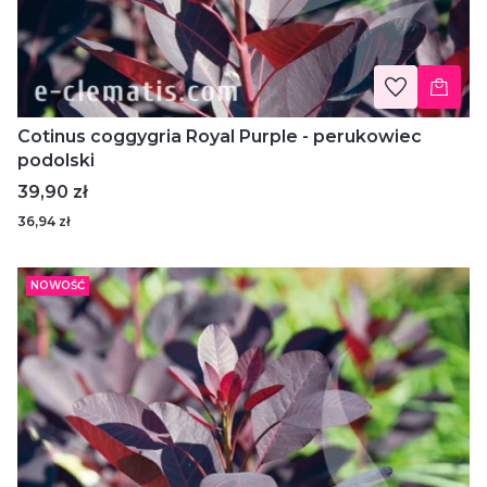
Cotinus coggygria Royal Purple - perukowiec
podolski
Cena
39,90 zł
36,94 zł
NOWOŚĆ