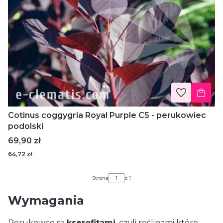
Cotinus coggygria Royal Purple C5 - perukowiec
podolski
Cena
69,90 zł
64,72 zł
Strona
z 1
Wymagania
Perukowce są
kserofitami
, czyli roślinami które