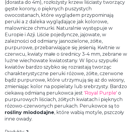
(dorasta do 4m), rozłożysty krzew liściasty tworzący
gęste korony, o pięknych puszystych
owocostanach, które wyglądem przypominają
peruki a z daleka wyglądające jak kolorowe,
malownicze chmurki. Naturalnie występuje w
Europie i Azji. Liście pojedyncze, jajowate, w
zależności od odmiany jasnozielone, żółte,
purpurowe, przebarwiające się jesienią. Kwitnie w
czerwcu, kwiaty małe o średnicy 3-4 mm, zebrane w
luźne wiechowate kwiatostany. W lipcu szypułki
kwiatów bardzo szybko się rozrastają tworząc
charakterystyczne peruki różowe, żółte, czerwone
bądź purpurowe, które utrzymują się aż do wiosny,
zmieniając kolor na popielaty lub srebrzysty. Bardzo
ciekawą odmianą perukowca jest
'Royal Purple'
o
purpurowych liściach, żółtych kwiatach i pięknych
różowo-czerwonych perukach. Perukowce są to
rośliny miododajne
, które wabią motyle, pszczoły
inne owady.
Produkty:
2