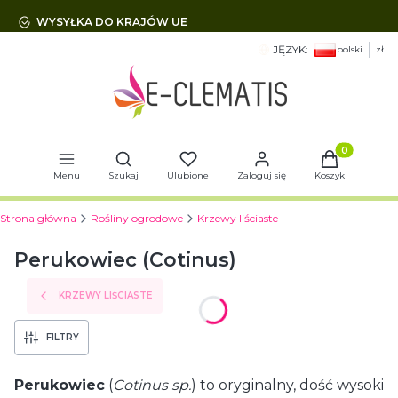
WYSYŁKA DO KRAJÓW UE
JĘZYK:
polski
zł
Otwórz wyszukiwarkę
Produkty w 
Menu
Szukaj
Ulubione
Zaloguj się
Koszyk
Strona główna
Rośliny ogrodowe
Krzewy liściaste
Perukowiec (Cotinus)
KRZEWY LIŚCIASTE
FILTRY
Perukowiec
(
Cotinus sp.
) to oryginalny, dość wysoki