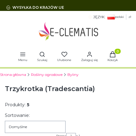
WYSYŁKA DO KRAJÓW UE
JĘZYK:
polski
zł
Otwórz wyszukiwarkę
Produkty w 
Menu
Szukaj
Ulubione
Zaloguj się
Koszyk
Strona główna
Rośliny ogrodowe
Byliny
Trzykrotka (Tradescantia)
Produkty:
5
Lista produktów
Sortowanie:
Domyślne
Strona
z 1