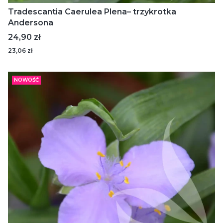
Tradescantia Caerulea Plena– trzykrotka
Andersona
Cena
24,90 zł
23,06 zł
NOWOŚĆ