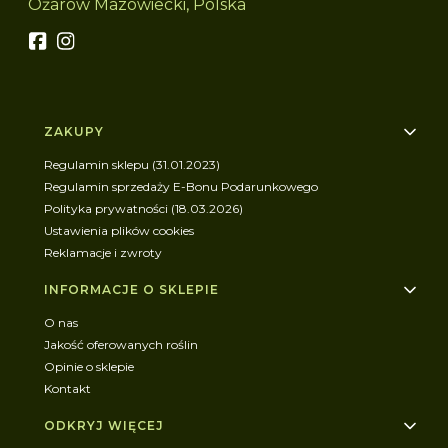
Ożarów Mazowiecki, Polska
Linki w stopce
ZAKUPY
Regulamin sklepu (31.01.2023)
Regulamin sprzedaży E-Bonu Podarunkowego
Polityka prywatności (18.03.2026)
Ustawienia plików cookies
Reklamacje i zwroty
INFORMACJE O SKLEPIE
O nas
Jakość oferowanych roślin
Opinie o sklepie
Kontakt
ODKRYJ WIĘCEJ