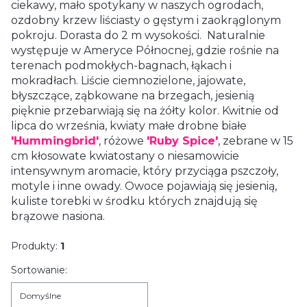
ciekawy, mało spotykany w naszych ogrodach,
ozdobny krzew liściasty o gęstym i zaokrąglonym
pokroju. Dorasta do 2 m wysokości. Naturalnie
występuje w Ameryce Północnej, gdzie rośnie na
terenach podmokłych-bagnach, łąkach i
mokradłach. Liście ciemnozielone, jajowate,
błyszczące, ząbkowane na brzegach, jesienią
pięknie przebarwiają się na żółty kolor. Kwitnie od
lipca do września, kwiaty małe drobne białe
'Hummingbrid'
, różowe
'Ruby Spice'
, zebrane w 15
cm kłosowate kwiatostany o niesamowicie
intensywnym aromacie, który przyciąga pszczoły,
motyle i inne owady. Owoce pojawiają się jesienią,
kuliste torebki w środku których znajdują się
brązowe nasiona.
Produkty:
1
Lista produktów
Sortowanie:
Domyślne