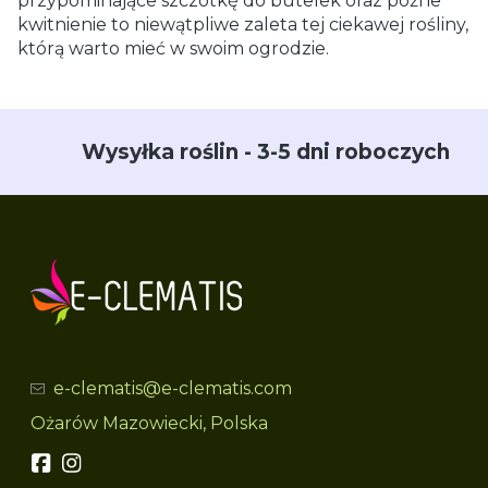
przypominające szczotkę do butelek oraz późne
kwitnienie to niewątpliwe zaleta tej ciekawej rośliny,
którą warto mieć w swoim ogrodzie.
Wysyłka roślin - 3-5 dni roboczych
e-clematis@e-clematis.com
Ożarów Mazowiecki, Polska