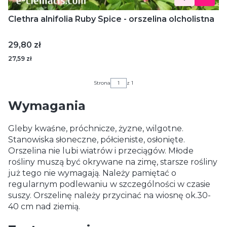
Clethra alnifolia Ruby Spice - orszelina olcholistna
Cena
29,80 zł
27,59 zł
Strona
z 1
Wymagania
Gleby kwaśne, próchnicze, żyzne, wilgotne.
Stanowiska słoneczne, półcieniste, osłonięte.
Orszelina nie lubi wiatrów i przeciągów. Młode
rośliny muszą być okrywane na zimę, starsze rośliny
już tego nie wymagają. Należy pamiętać o
regularnym podlewaniu w szczególności w czasie
suszy. Orszelinę należy przycinać na wiosnę ok.30-
40 cm nad ziemią.