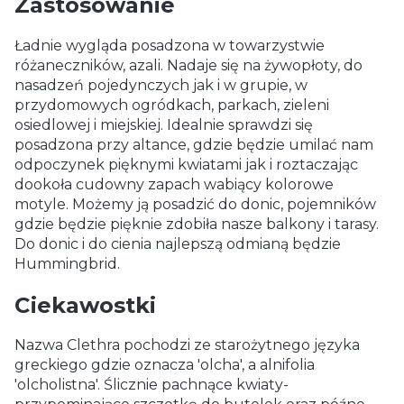
Zastosowanie
Ładnie wygląda posadzona w towarzystwie
różaneczników, azali. Nadaje się na żywopłoty, do
nasadzeń pojedynczych jak i w grupie, w
przydomowych ogródkach, parkach, zieleni
osiedlowej i miejskiej. Idealnie sprawdzi się
posadzona przy altance, gdzie będzie umilać nam
odpoczynek pięknymi kwiatami jak i roztaczając
dookoła cudowny zapach wabiący kolorowe
motyle. Możemy ją posadzić do donic, pojemników
gdzie będzie pięknie zdobiła nasze balkony i tarasy.
Do donic i do cienia najlepszą odmianą będzie
Hummingbrid.
Ciekawostki
Nazwa Clethra pochodzi ze starożytnego języka
greckiego gdzie oznacza 'olcha', a alnifolia
'olcholistna'. Ślicznie pachnące kwiaty-