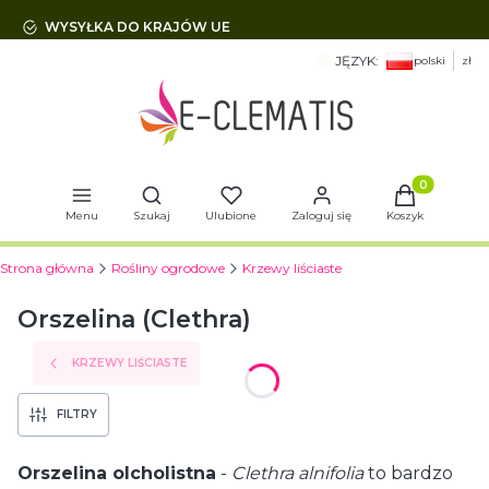
WYSYŁKA DO KRAJÓW UE
JĘZYK:
polski
zł
Otwórz wyszukiwarkę
Produkty w 
Menu
Szukaj
Ulubione
Zaloguj się
Koszyk
Strona główna
Rośliny ogrodowe
Krzewy liściaste
Orszelina (Clethra)
KRZEWY LIŚCIASTE
FILTRY
Orszelina olcholistna
-
Clethra alnifolia
to bardzo