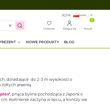
JĘZYK:
polski
zł
Produkty w k
Wyczyść
Szukaj
Ulubione
Zaloguj się
Koszyk
PREZENT
NOWE PRODUKTY
BLOG
h, dorastające do 2-3 m wysokości o
żółtych jesienią.
iplex'
, pnąca bylina pochodząca z Japonii o
 cm. Kwitnienie zaczyna w lipcu, a kończy we