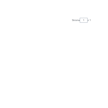
Strona
z 1