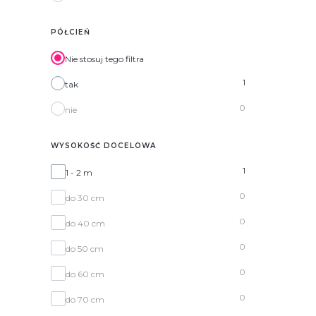
PÓŁCIEŃ
Nie stosuj tego filtra
1
tak
0
nie
WYSOKOŚĆ DOCELOWA
Wysokość docelowa
1
1 - 2 m
0
do 30 cm
0
do 40 cm
0
do 50 cm
0
do 60 cm
0
do 70 cm