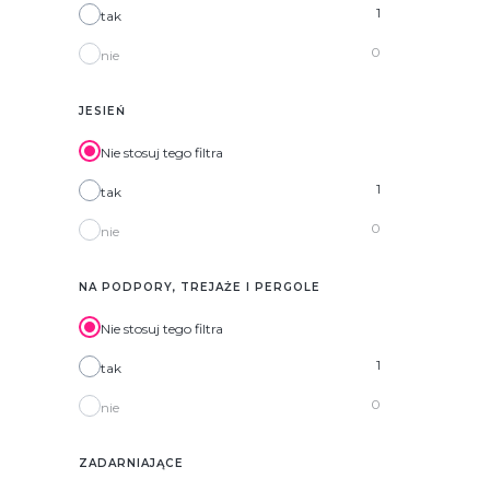
1
tak
0
nie
JESIEŃ
Nie stosuj tego filtra
1
tak
0
nie
NA PODPORY, TREJAŻE I PERGOLE
Nie stosuj tego filtra
1
tak
0
nie
ZADARNIAJĄCE