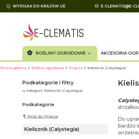
WYSYŁKA DO KRAJÓW UE
E-CLEMATIS@E-CL
ROŚLINY OGRODOWE
AKCESORIA OG
Strona główna
Rośliny ogrodowe
Pnącza
Kielisznik (Calystegia)
Kieli
Podkategorie i filtry
w kategorii: Kielisznik (Calystegia)
Calyste
Podkategorie
strzałko
Wróć do: Pnącza
Do upra
bardzo i
Kielisznik (Calystegia)
wrześni