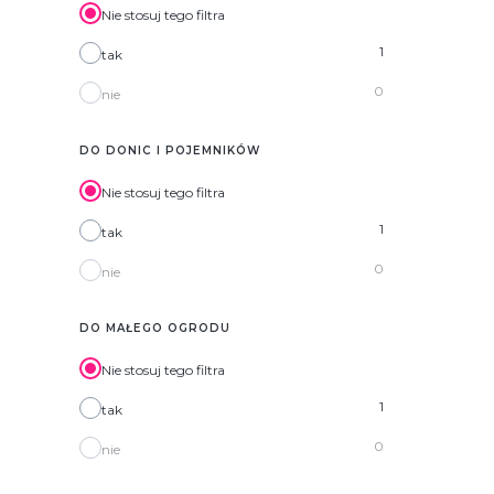
Nie stosuj tego filtra
1
tak
0
nie
DO DONIC I POJEMNIKÓW
Nie stosuj tego filtra
1
tak
0
nie
DO MAŁEGO OGRODU
Nie stosuj tego filtra
1
tak
0
nie