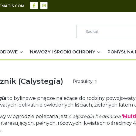
EMATIS.COM
RODOWE
NAWOZY I ŚRODKI OCHRONY
POMYSŁ NA 
sznik (Calystegia)
Produkty:
1
gia
to bylinowe pnącze należące do rodziny powojowatyc
watych, delikatnie owłosionych liściach, zielonych latem a 
wy w ogrodzie polecana jest
Calystegia hederacea
'Mult
nteresujących, pełnych, różowych kwiatach o średnicy 4
u.