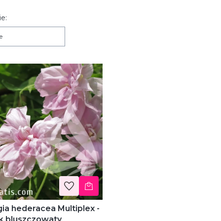
 produktów
e:
e
ia hederacea Multiplex -
ik bluszczowaty