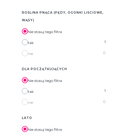
ROŚLINA PNĄCA (PĘDY, OGONKI LIŚCIOWE,
WĄSY)
Nie stosuj tego filtra
1
tak
0
nie
DLA POCZĄTKUJĄCYCH
Nie stosuj tego filtra
1
tak
0
nie
LATO
Nie stosuj tego filtra