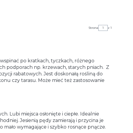
Strona
z 1
ę wspinać po kratkach, tyczkach, różnego
ych podporach np. krzewach, starych pniach. Z
cji rabatowych. Jest doskonałą rośliną do
onu czy tarasu. Może mieć też zastosowanie
. Lubi miejsca osłonięte i ciepłe. Idealnie
odniej. Jesienią pędy zamierają i przycina je
k to mało wymagające i szybko rosnące pnącze.