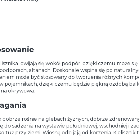
osowanie
lisznika owijają się wokół podpór, dzięki czemu może si
podporach, altanach. Doskonale wspina się po naturaln
niem może być stosowany do tworzenia różnych kompozy
w pojemnikach, dzięki czemu będzie piękną ozdobą balk
lina okrywowa.
gania
ik dobrze rośnie na glebach żyznych, dobrze zdrenowanych
ię do sadzenia na wystawie południowej, wschodniej i zach
ko tuż przy ziemi. Wiosną odbijają od korzenia. Kieliszni