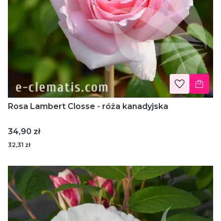
Rosa Lambert Closse - róża kanadyjska
Cena
34,90 zł
32,31 zł