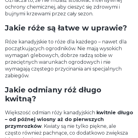
Oznacza to, że nie musisz stosować intensywnej
ochrony chemicznej, aby cieszyć się zdrowymi i
bujnymi krzewami przez cały sezon.
Jakie róże są łatwe w uprawie?
Róże kanadyjskie to róże dla każdego – nawet dla
początkujących ogrodników. Nie mają wysokich
wymagań glebowych, dobrze radzą sobie w
przeciętnych warunkach ogrodowych i nie
wymagają częstego przycinania ani specjalnych
zabiegów.
Jakie odmiany róż długo
kwitną?
Większość odmian róży kanadyjskich
kwitnie długo
– od późnej wiosny aż do pierwszych
przymrozków
. Kwiaty są nie tylko piękne, ale
często również pachnące, co dodatkowo zwiększa