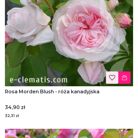
Rosa Morden Blush - róża kanadyjska
Cena
34,90 zł
32,31 zł