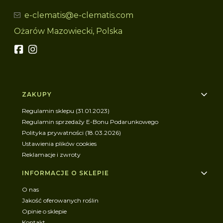
e-clematis@e-clematis.com
Ożarów Mazowiecki, Polska
Linki w stopce
ZAKUPY
Regulamin sklepu (31.01.2023)
Regulamin sprzedaży E-Bonu Podarunkowego
Polityka prywatności (18.03.2026)
Ustawienia plików cookies
Reklamacje i zwroty
INFORMACJE O SKLEPIE
O nas
Jakość oferowanych roślin
Opinie o sklepie
Kontakt