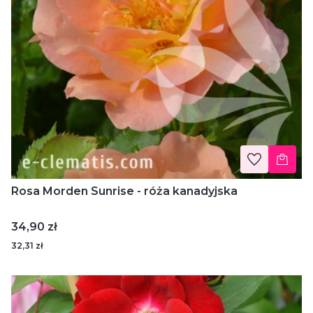
Rosa Morden Sunrise - róża kanadyjska
Cena
34,90 zł
32,31 zł