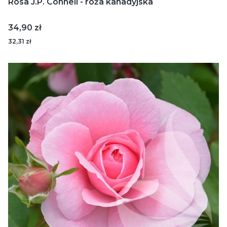
Rosa J.P. Connell - róża kanadyjska
Cena
34,90 zł
32,31 zł