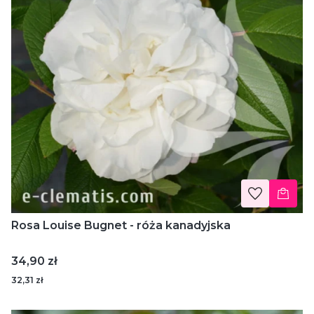
Rosa Louise Bugnet - róża kanadyjska
Cena
34,90 zł
32,31 zł