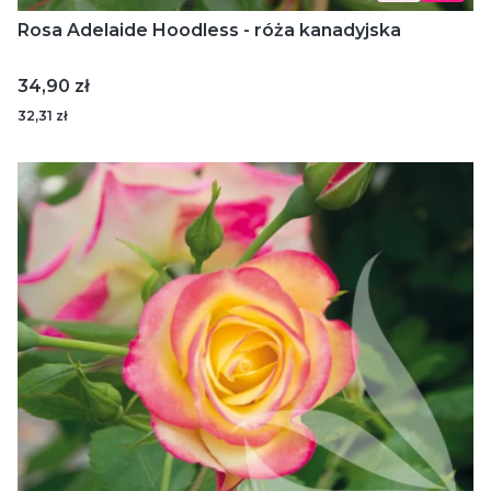
Rosa Adelaide Hoodless - róża kanadyjska
Cena
34,90 zł
32,31 zł