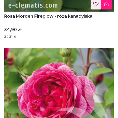
Rosa Morden Fireglow - róża kanadyjska
Cena
34,90 zł
32,31 zł