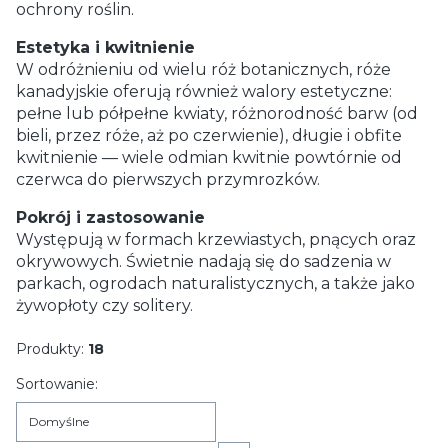
ochrony roślin.
Estetyka i kwitnienie
W odróżnieniu od wielu róż botanicznych, róże
kanadyjskie oferują również walory estetyczne:
pełne lub półpełne kwiaty, różnorodność barw (od
bieli, przez róże, aż po czerwienie), długie i obfite
kwitnienie — wiele odmian kwitnie powtórnie od
czerwca do pierwszych przymrozków.
Pokrój i zastosowanie
Występują w formach krzewiastych, pnących oraz
okrywowych. Świetnie nadają się do sadzenia w
parkach, ogrodach naturalistycznych, a także jako
żywopłoty czy solitery.
Produkty:
18
Lista produktów
Sortowanie:
Domyślne