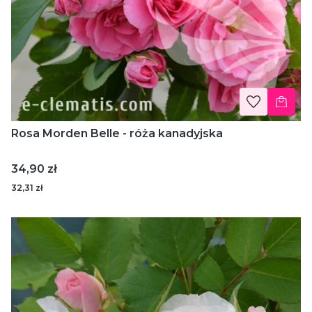
Rosa Morden Belle - róża kanadyjska
Cena
34,90 zł
32,31 zł