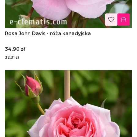
Rosa John Davis - róża kanadyjska
Cena
34,90 zł
32,31 zł