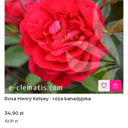
Rosa Henry Kelsey - róża kanadyjska
Cena
34,90 zł
32,31 zł