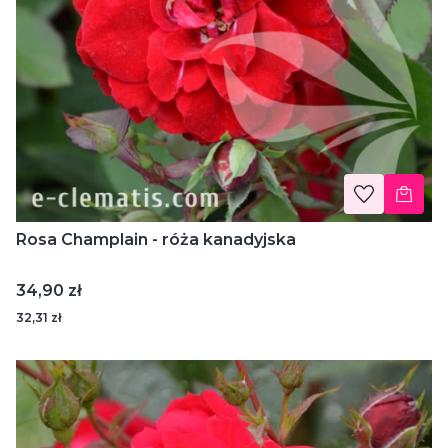
Rosa Champlain - róża kanadyjska
Cena
34,90 zł
32,31 zł