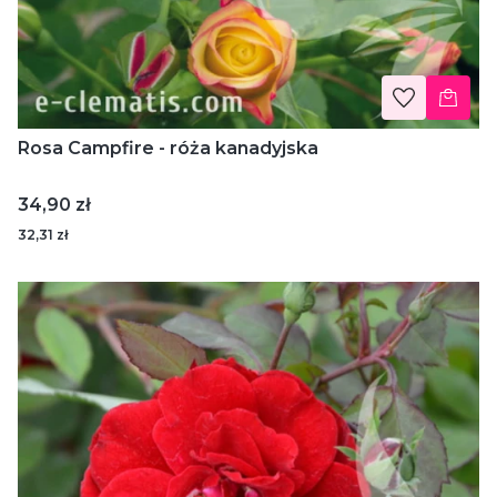
Rosa Campfire - róża kanadyjska
Cena
34,90 zł
32,31 zł