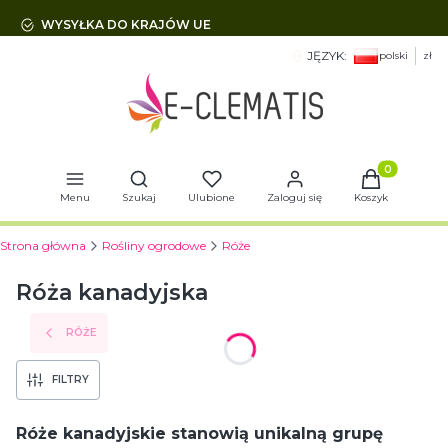
WYSYŁKA DO KRAJÓW UE
JĘZYK:
polski
zł
Otwórz wyszukiwarkę
Produkty w 
Menu
Szukaj
Ulubione
Zaloguj się
Koszyk
Strona główna
Rośliny ogrodowe
Róże
Róża kanadyjska
RÓŻE
FILTRY
Róże kanadyjskie stanowią unikalną grupę