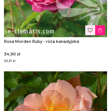
Rosa Morden Ruby - róża kanadyjska
Cena
34,90 zł
32,31 zł