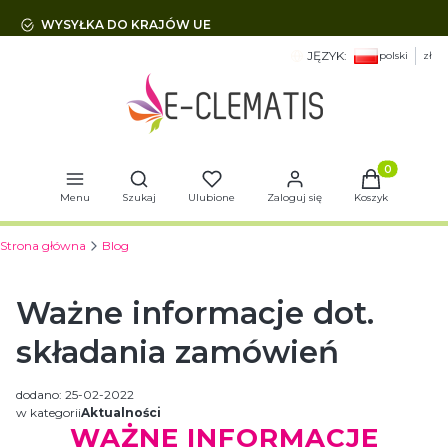
WYSYŁKA DO KRAJÓW UE
JĘZYK:
polski
zł
Otwórz wyszukiwarkę
Produkty w 
Menu
Szukaj
Ulubione
Zaloguj się
Koszyk
Strona główna
Blog
Ważne informacje dot.
składania zamówień
dodano: 25-02-2022
w kategorii
Aktualności
WAŻNE INFORMACJE