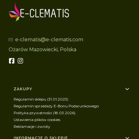
e-clematis@e-clematis.com
Ożarów Mazowiecki, Polska
Linki w stopce
ZAKUPY
Regulamin sklepu (31.01.2023)
Regulamin sprzedaży E-Bonu Podarunkowego
Polityka prywatności (18.03.2026)
Ustawienia plików cookies
Reklamacje i zwroty
INFORMACJE O SKLEPIE