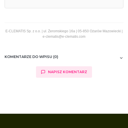
E-CLEMATIS Sp. z o.o. | ul. Żeromskiego 16a | 05-850 Ożarów Mazowiecki |
e-clematis@e-clematis.com
KOMENTARZE DO WPISU (0)
NAPISZ KOMENTARZ