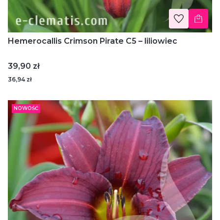
Hemerocallis Crimson Pirate C5 – liliowiec
Cena
39,90 zł
36,94 zł
NOWOŚĆ