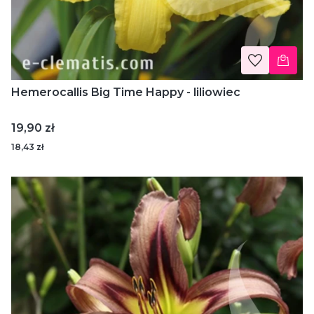
Hemerocallis Big Time Happy - liliowiec
Cena
19,90 zł
18,43 zł