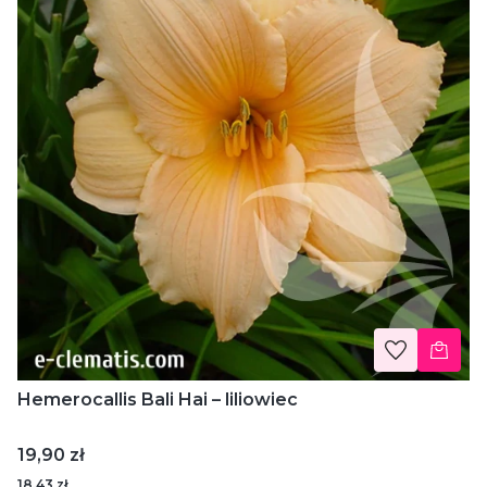
Hemerocallis Bali Hai – liliowiec
Cena
19,90 zł
18,43 zł