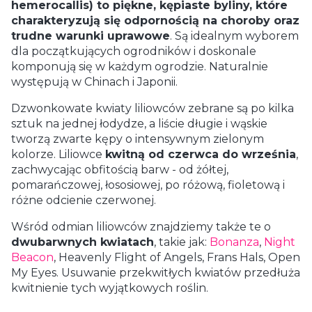
hemerocallis) to piękne, kępiaste byliny, które
charakteryzują się odpornością na choroby oraz
trudne warunki uprawowe
. Są idealnym wyborem
dla początkujących ogrodników i doskonale
komponują się w każdym ogrodzie. Naturalnie
występują w Chinach i Japonii.
Dzwonkowate kwiaty liliowców zebrane są po kilka
sztuk na jednej łodydze, a liście długie i wąskie
tworzą zwarte kępy o intensywnym zielonym
kolorze. Liliowce
kwitną od czerwca do września
,
zachwycając obfitością barw - od żółtej,
pomarańczowej, łososiowej, po różową, fioletową i
różne odcienie czerwonej.
Wśród odmian liliowców znajdziemy także te o
dwubarwnych kwiatach
, takie jak:
Bonanza
,
Night
Beacon
, Heavenly Flight of Angels, Frans Hals, Open
My Eyes. Usuwanie przekwitłych kwiatów przedłuża
kwitnienie tych wyjątkowych roślin.