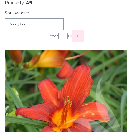
Produkty:
49
Lista produktów
Sortowanie:
Domyślne
Strona
z 3
NASTĘPNE PRODUKTY