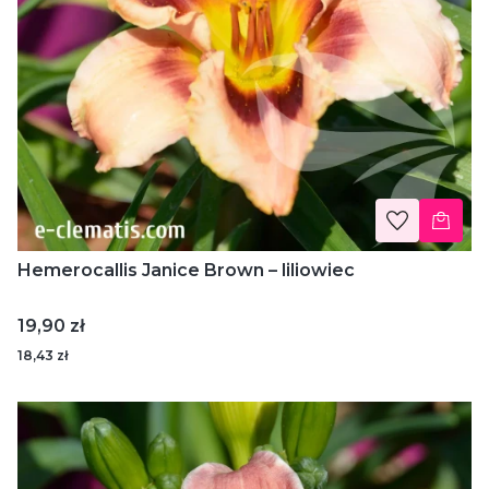
Hemerocallis Janice Brown – liliowiec
Cena
19,90 zł
18,43 zł