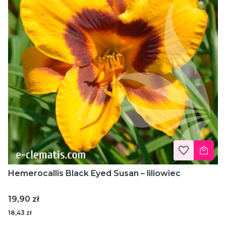
Hemerocallis Black Eyed Susan – liliowiec
Cena
19,90 zł
18,43 zł