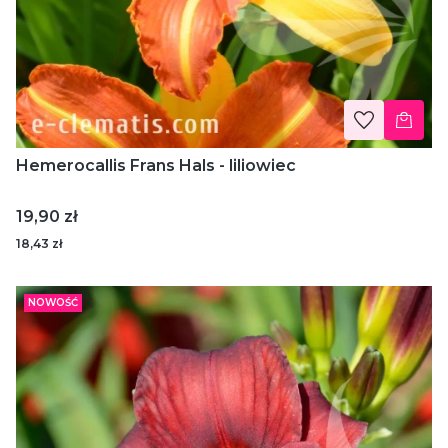
Hemerocallis Frans Hals - liliowiec
Cena
19,90 zł
18,43 zł
NOWOŚĆ