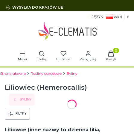
WYSYŁKA DO KRAJÓW UE
JĘZYK:
polski
zł
Otwórz wyszukiwarkę
Produkty w 
Menu
Szukaj
Ulubione
Zaloguj się
Koszyk
Strona główna
Rośliny ogrodowe
Byliny
Liliowiec (Hemerocallis)
BYLINY
FILTRY
Liliowce (inne nazwy to dzienna lilia,