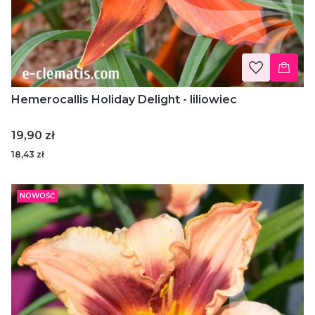
Hemerocallis Holiday Delight - liliowiec
Cena
19,90 zł
18,43 zł
NOWOŚĆ