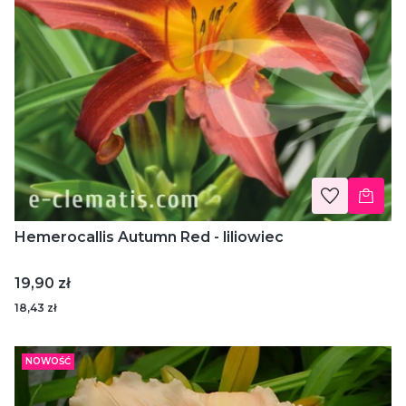
Hemerocallis Autumn Red - liliowiec
Cena
19,90 zł
18,43 zł
NOWOŚĆ