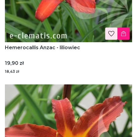
Hemerocallis Anzac - liliowiec
Cena
19,90 zł
18,43 zł