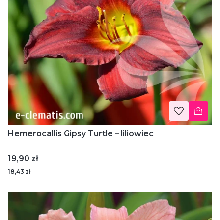
Hemerocallis Gipsy Turtle – liliowiec
Cena
19,90 zł
18,43 zł