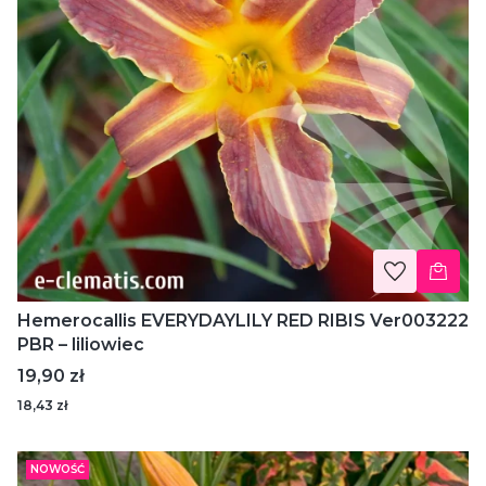
Hemerocallis EVERYDAYLILY RED RIBIS Ver003222
PBR – liliowiec
Cena
19,90 zł
18,43 zł
NOWOŚĆ