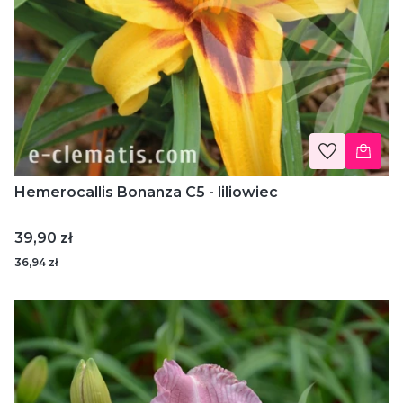
Hemerocallis Bonanza C5 - liliowiec
Cena
39,90 zł
36,94 zł