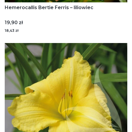
Hemerocallis Bertie Ferris – liliowiec
Cena
19,90 zł
18,43 zł