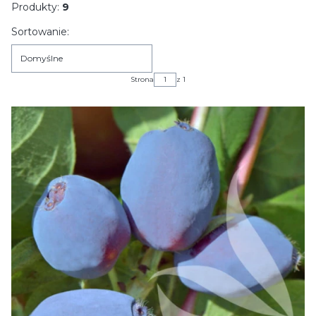
Produkty:
9
Lista produktów
Sortowanie:
Domyślne
Strona
z 1