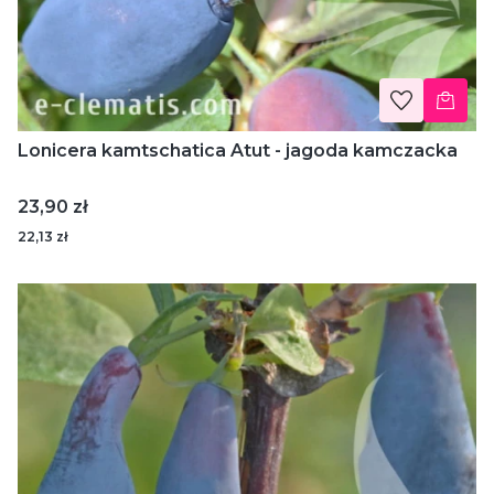
Lonicera kamtschatica Atut - jagoda kamczacka
Cena
23,90 zł
22,13 zł