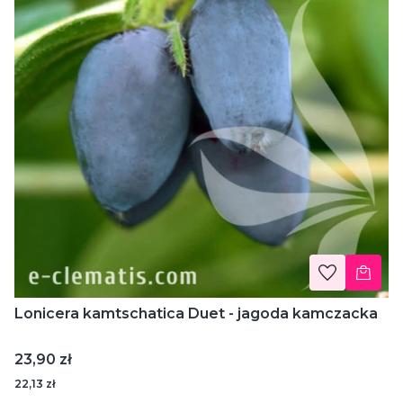
Lonicera kamtschatica Duet - jagoda kamczacka
Cena
23,90 zł
22,13 zł