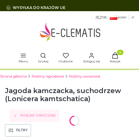
WYSYŁKA DO KRAJÓW UE
JĘZYK:
polski
zł
Otwórz wyszukiwarkę
Produkty w 
Menu
Szukaj
Ulubione
Zaloguj się
Koszyk
Strona główna
Rośliny ogrodowe
Rośliny owocowe
Jagoda kamczacka, suchodrzew
(Lonicera kamtschatica)
ROŚLINY OWOCOWE
FILTRY