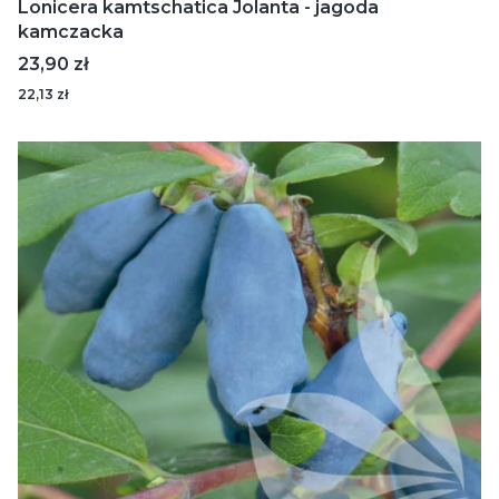
Lonicera kamtschatica Jolanta - jagoda
kamczacka
Cena
23,90 zł
22,13 zł