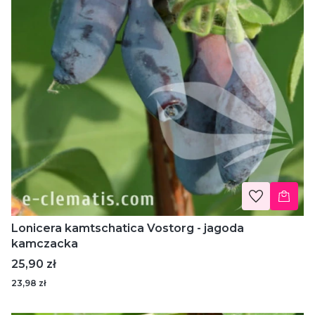
Lonicera kamtschatica Vostorg - jagoda
kamczacka
Cena
25,90 zł
23,98 zł