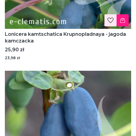
Lonicera kamtschatica Krupnopladnaya - jagoda
kamczacka
Cena
25,90 zł
23,98 zł