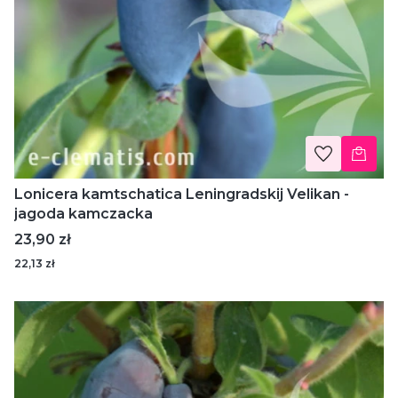
Lonicera kamtschatica Leningradskij Velikan -
jagoda kamczacka
Cena
23,90 zł
22,13 zł