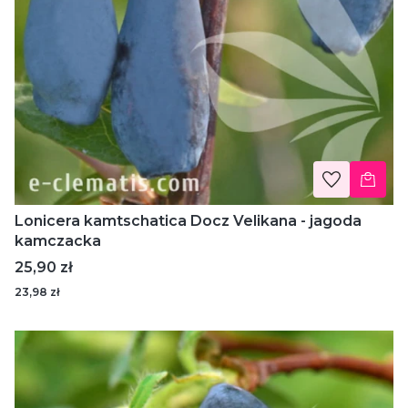
Lonicera kamtschatica Docz Velikana - jagoda
kamczacka
Cena
25,90 zł
23,98 zł