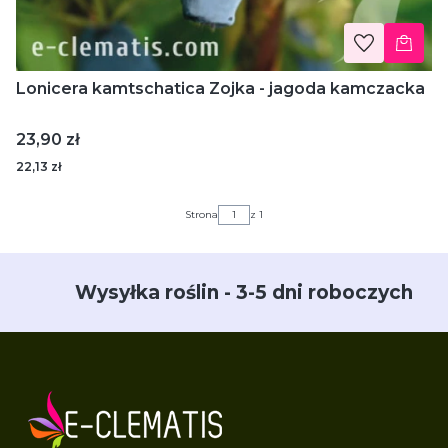
Lonicera kamtschatica Zojka - jagoda kamczacka
Cena
23,90 zł
22,13 zł
Strona
z 1
Wysyłka roślin - 3-5 dni roboczych