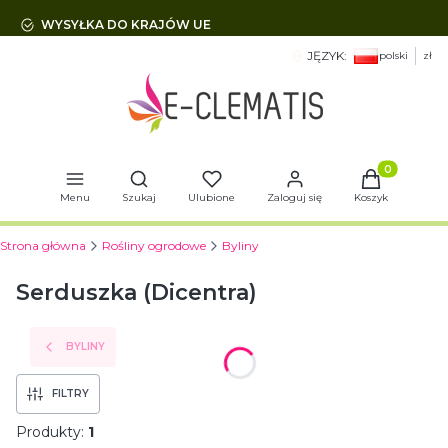
WYSYŁKA DO KRAJÓW UE
JĘZYK:
polski
zł
Otwórz wyszukiwarkę
Produkty w 
Menu
Szukaj
Ulubione
Zaloguj się
Koszyk
Strona główna
Rośliny ogrodowe
Byliny
Serduszka (Dicentra)
BYLINY
FILTRY
Produkty:
1