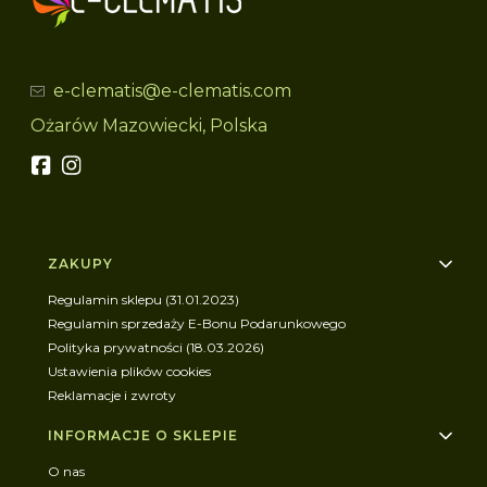
e-clematis@e-clematis.com
Ożarów Mazowiecki, Polska
Linki w stopce
ZAKUPY
Regulamin sklepu (31.01.2023)
Regulamin sprzedaży E-Bonu Podarunkowego
Polityka prywatności (18.03.2026)
Ustawienia plików cookies
Reklamacje i zwroty
INFORMACJE O SKLEPIE
O nas