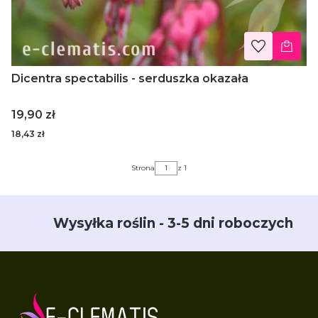
Dicentra spectabilis - serduszka okazała
Cena
19,90 zł
18,43 zł
Strona
z 1
Wysyłka roślin - 3-5 dni roboczych