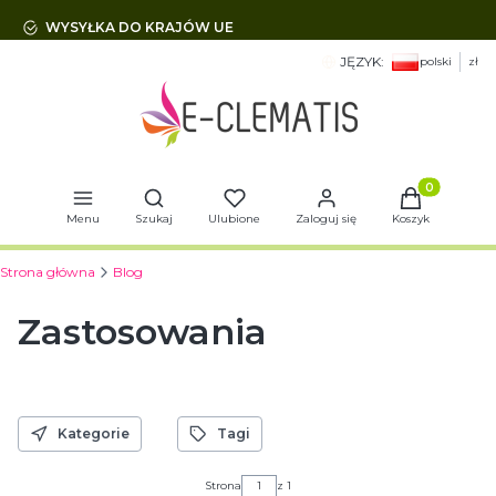
WYSYŁKA DO KRAJÓW UE
JĘZYK:
polski
zł
Otwórz wyszukiwarkę
Produkty w 
Menu
Szukaj
Ulubione
Zaloguj się
Koszyk
Strona główna
Blog
Zastosowania
Kategorie
Tagi
Strona
z 1