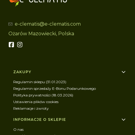
e-clematis@e-clematis.com
Ożarów Mazowiecki, Polska
Linki w stopce
ZAKUPY
Regulamin sklepu (31.01.2023)
Regulamin sprzedaży E-Bonu Podarunkowego
Polityka prywatności (18.03.2026)
Ustawienia plików cookies
Reklamacje i zwroty
INFORMACJE O SKLEPIE
O nas