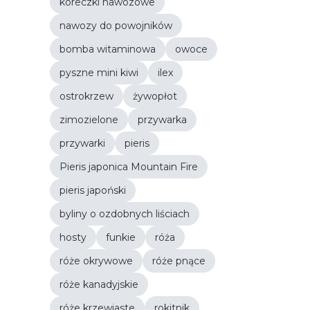
koreczki nawozowe
nawozy do powojników
bomba witaminowa
owoce
pyszne mini kiwi
ilex
ostrokrzew
żywopłot
zimozielone
przywarka
przywarki
pieris
Pieris japonica Mountain Fire
pieris japoński
byliny o ozdobnych liściach
hosty
funkie
róża
róże okrywowe
róże pnące
róże kanadyjskie
róże krzewiaste
rokitnik