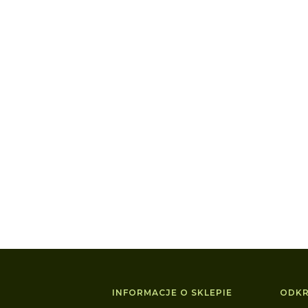
w stopce
INFORMACJE O SKLEPIE
ODKR