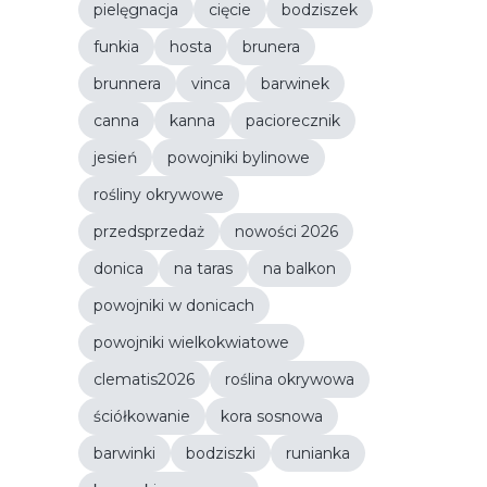
pielęgnacja
cięcie
bodziszek
funkia
hosta
brunera
brunnera
vinca
barwinek
canna
kanna
paciorecznik
jesień
powojniki bylinowe
rośliny okrywowe
przedsprzedaż
nowości 2026
donica
na taras
na balkon
powojniki w donicach
powojniki wielkokwiatowe
clematis2026
roślina okrywowa
ściółkowanie
kora sosnowa
barwinki
bodziszki
runianka