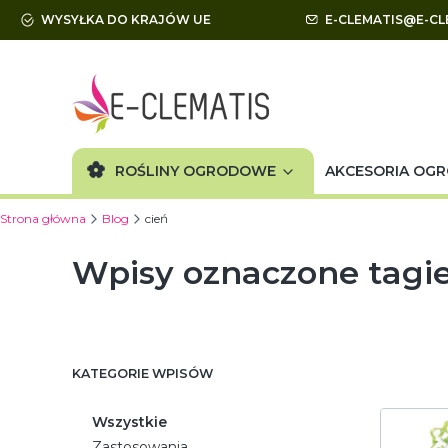
WYSYŁKA DO KRAJÓW UE
E-CLEMATIS@E-CL
ROŚLINY OGRODOWE
AKCESORIA OG
Strona główna
Blog
cień
Wpisy oznaczone tagie
KATEGORIE WPISÓW
Wszystkie
Zastosowania