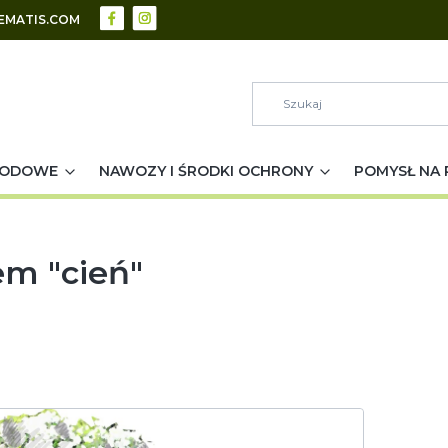
EMATIS.COM
RODOWE
NAWOZY I ŚRODKI OCHRONY
POMYSŁ NA 
m "cień"