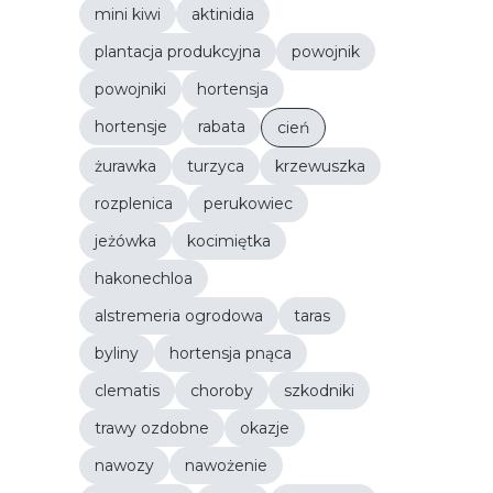
mini kiwi
aktinidia
plantacja produkcyjna
powojnik
powojniki
hortensja
hortensje
rabata
cień
żurawka
turzyca
krzewuszka
rozplenica
perukowiec
jeżówka
kocimiętka
hakonechloa
alstremeria ogrodowa
taras
byliny
hortensja pnąca
clematis
choroby
szkodniki
trawy ozdobne
okazje
nawozy
nawożenie