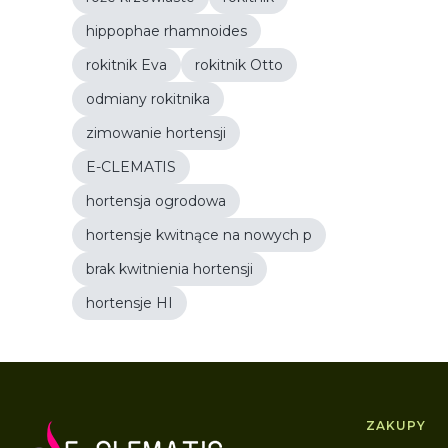
hippophae rhamnoides
rokitnik Eva
rokitnik Otto
odmiany rokitnika
zimowanie hortensji
E-CLEMATIS
hortensja ogrodowa
hortensje kwitnące na nowych p
brak kwitnienia hortensji
hortensje HI
Linki 
ZAKUPY