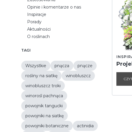
Opinie i komentarze o nas
Inspiracje
Porady
Aktualności
O roślinach
TAGI
INSPIR
Proje
Wszystkie
pnącza
pnącze
rośliny na siatkę
winobluszcz
CZY
winobluszcz troki
winorośl pachnąca
powojnik tangucki
powojniki na siatkę
powojniki botaniczne
actinidia