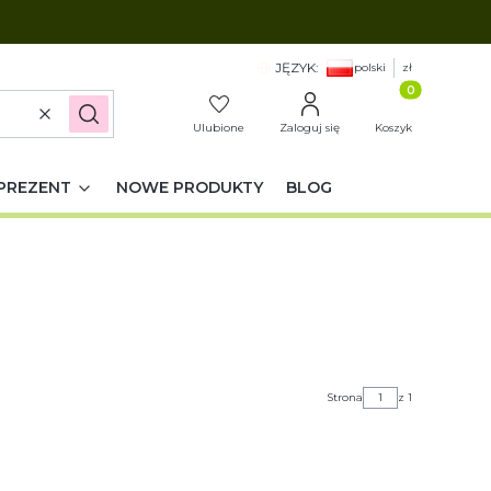
JĘZYK:
polski
zł
Produkty w k
Wyczyść
Szukaj
Ulubione
Zaloguj się
Koszyk
PREZENT
NOWE PRODUKTY
BLOG
Strona
z 1