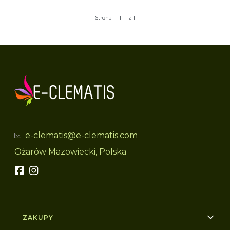
Strona
z 1
e-clematis@e-clematis.com
Ożarów Mazowiecki, Polska
Linki w stopce
ZAKUPY