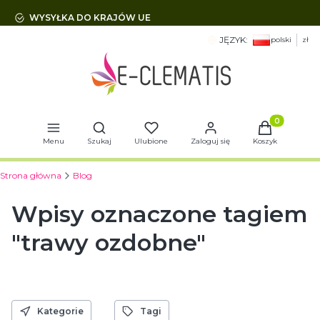
WYSYŁKA DO KRAJÓW UE
JĘZYK:
polski
zł
Otwórz wyszukiwarkę
Produkty w 
Menu
Szukaj
Ulubione
Zaloguj się
Koszyk
Strona główna
Blog
Wpisy oznaczone tagiem
"trawy ozdobne"
Kategorie
Tagi