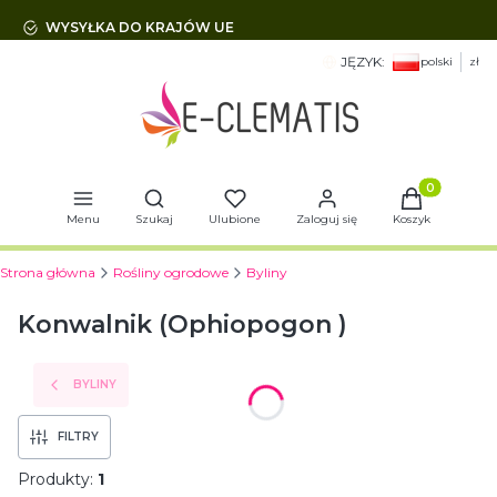
WYSYŁKA DO KRAJÓW UE
JĘZYK:
polski
zł
Otwórz wyszukiwarkę
Produkty w 
Menu
Szukaj
Ulubione
Zaloguj się
Koszyk
Strona główna
Rośliny ogrodowe
Byliny
Konwalnik (Ophiopogon )
BYLINY
FILTRY
Produkty:
1