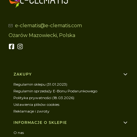
e-clematis@e-clematis.com
Ożarów Mazowiecki, Polska
Linki w stopce
ZAKUPY
Regulamin sklepu (31.01.2023)
Regulamin sprzedaży E-Bonu Podarunkowego
Polityka prywatności (18.03.2026)
Ustawienia plików cookies
Reklamacje i zwroty
INFORMACJE O SKLEPIE
O nas