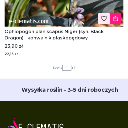
Ophiopogon planiscapus Niger (syn. Black
Dragon) - konwalnik płaskopędowy
Cena
23,90 zł
22,13 zł
Strona
z 1
Wysyłka roślin - 3-5 dni roboczych