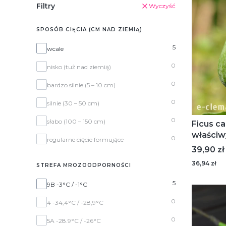
Filtry
Wyczyść
SPOSÓB CIĘCIA (CM NAD ZIEMIĄ)
Sposób cięcia (cm nad ziemią)
5
wcale
0
nisko (tuż nad ziemią)
0
bardzo silnie (5 – 10 cm)
0
silnie (30 – 50 cm)
0
słabo (100 – 150 cm)
Ficus ca
właściw
0
regularne cięcie formujące
Cena
39,90 zł
36,94 zł
STREFA MROZOODPORNOŚCI
Strefa mrozoodporności
5
9B -3°C / -1°C
0
4 -34,4°C / -28,9°C
0
5A -28.9°C / -26°C