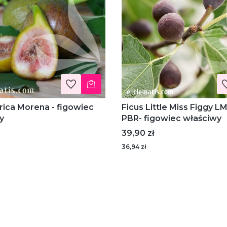
rica Morena - figowiec
Ficus Little Miss Figgy L
y
PBR- figowiec właściwy
Cena
39,90 zł
36,94 zł