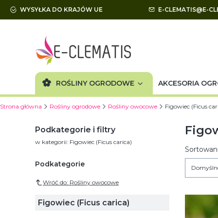
WYSYŁKA DO KRAJÓW UE
E-CLEMATIS@E-CL
ROŚLINY OGRODOWE
AKCESORIA OG
Strona główna
Rośliny ogrodowe
Rośliny owocowe
Figowiec (Ficus car
Figow
Podkategorie i filtry
w kategorii: Figowiec (Ficus carica)
Lista
Sortowani
Podkategorie
Domyśln
Wróć do: Rośliny owocowe
Figowiec (Ficus carica)