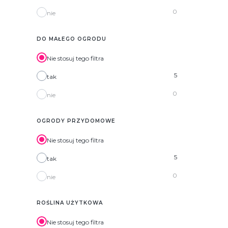
0
nie
DO MAŁEGO OGRODU
Nie stosuj tego filtra
5
tak
0
nie
OGRODY PRZYDOMOWE
Nie stosuj tego filtra
5
tak
0
nie
ROŚLINA UŻYTKOWA
Nie stosuj tego filtra