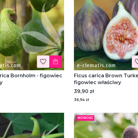
rica Bornholm - figowiec
Ficus carica Brown Turke
y
figowiec właściwy
Cena
39,90 zł
36,94 zł
NOWOŚĆ