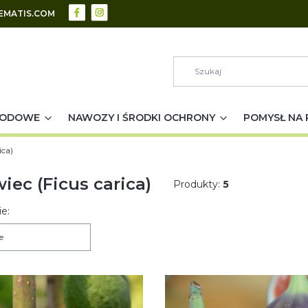
EMATIS.COM
RODOWE
NAWOZY I ŚRODKI OCHRONY
POMYSŁ NA 
ica)
iec (Ficus carica)
Produkty:
5
 produktów
e:
e