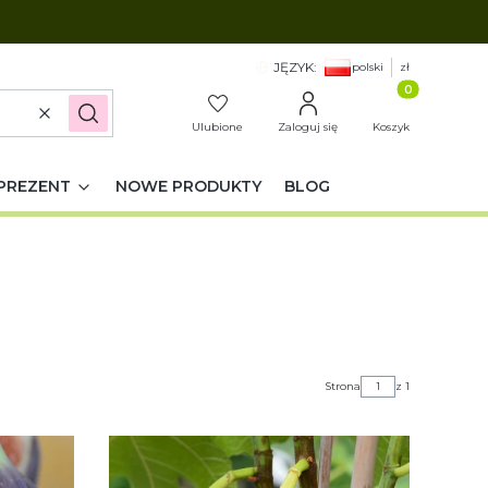
JĘZYK:
polski
zł
Produkty w k
Wyczyść
Szukaj
Ulubione
Zaloguj się
Koszyk
PREZENT
NOWE PRODUKTY
BLOG
Strona
z 1