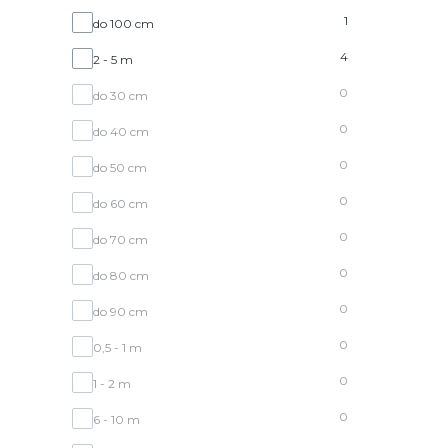
Wysokość docelowa
1
do 100 cm
4
2 - 5 m
0
do 30 cm
0
do 40 cm
0
do 50 cm
0
do 60 cm
0
do 70 cm
0
do 80 cm
0
do 90 cm
0
0,5 - 1 m
0
1 - 2 m
0
6 - 10 m