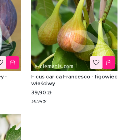
y -
Ficus carica Francesco - figowiec
właściwy
Cena
39,90 zł
36,94 zł