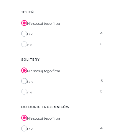
JESIEŃ
Nie stosuj tego filtra
4
tak
0
nie
SOLITERY
Nie stosuj tego filtra
5
tak
0
nie
DO DONIC I POJEMNIKÓW
Nie stosuj tego filtra
4
tak