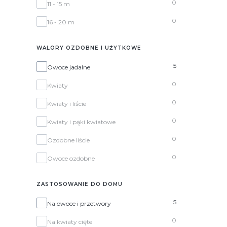
0
11 - 15 m
0
16 - 20 m
WALORY OZDOBNE I UŻYTKOWE
Walory ozdobne i użytkowe
5
Owoce jadalne
0
Kwiaty
0
Kwiaty i liście
0
Kwiaty i pąki kwiatowe
0
Ozdobne liście
0
Owoce ozdobne
ZASTOSOWANIE DO DOMU
Zastosowanie do domu
5
Na owoce i przetwory
0
Na kwiaty cięte