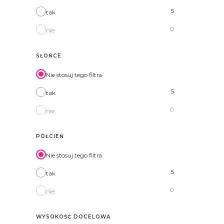
5
tak
0
nie
SŁOŃCE
Nie stosuj tego filtra
5
tak
0
nie
PÓŁCIEŃ
Nie stosuj tego filtra
5
tak
0
nie
WYSOKOŚĆ DOCELOWA