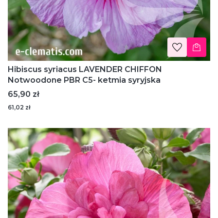
Hibiscus syriacus LAVENDER CHIFFON
Notwoodone PBR C5- ketmia syryjska
Cena
65,90 zł
61,02 zł