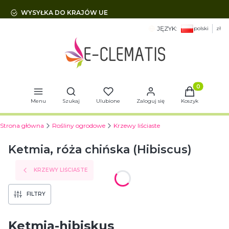
WYSYŁKA DO KRAJÓW UE
JĘZYK:
polski
zł
Otwórz wyszukiwarkę
Produkty w 
Menu
Szukaj
Ulubione
Zaloguj się
Koszyk
Strona główna
Rośliny ogrodowe
Krzewy liściaste
Ketmia, róża chińska (Hibiscus)
KRZEWY LIŚCIASTE
FILTRY
Ketmia-hibiskus