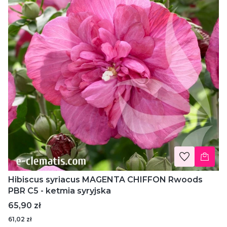
Hibiscus syriacus MAGENTA CHIFFON Rwoods
PBR C5 - ketmia syryjska
Cena
65,90 zł
61,02 zł