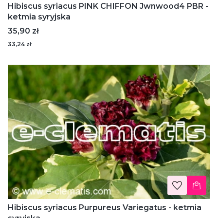
Hibiscus syriacus PINK CHIFFON Jwnwood4 PBR -
ketmia syryjska
Cena
35,90 zł
33,24 zł
Hibiscus syriacus Purpureus Variegatus - ketmia