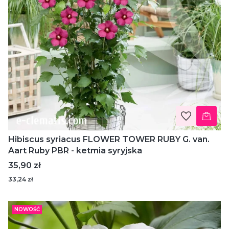
Hibiscus syriacus FLOWER TOWER RUBY G. van.
Aart Ruby PBR - ketmia syryjska
Cena
35,90 zł
33,24 zł
NOWOŚĆ