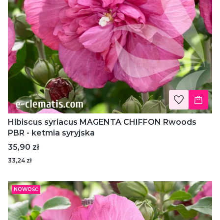
Hibiscus syriacus MAGENTA CHIFFON Rwoods
PBR - ketmia syryjska
Cena
35,90 zł
33,24 zł
NOWOŚĆ