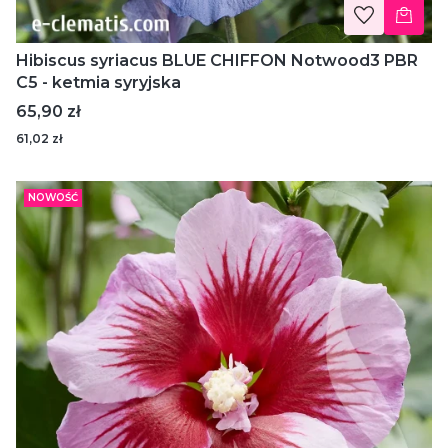
Hibiscus syriacus BLUE CHIFFON Notwood3 PBR
C5 - ketmia syryjska
Cena
65,90 zł
61,02 zł
NOWOŚĆ