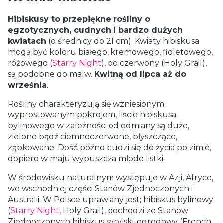
Hibiskusy to przepiękne rośliny o
egzotycznych, cudnych i bardzo dużych
kwiatach
(o średnicy do 21 cm). Kwiaty hibiskusa
mogą być koloru białego, kremowego, fioletowego,
różowego (
Starry Night
), po czerwony (Holy Grail),
są podobne do malw.
Kwitną od lipca aż do
września
.
Rośliny charakteryzują się wzniesionym
wyprostowanym pokrojem, liście hibiskusa
bylinowego w zależności od odmiany są duże,
zielone bądź ciemnoczerwone, błyszczące,
ząbkowane. Dość późno budzi się do życia po zimie,
dopiero w maju wypuszcza młode listki.
W środowisku naturalnym występuje w Azji, Afryce,
we wschodniej części Stanów Zjednoczonych i
Australii. W Polsce uprawiany jest; hibiskus bylinowy
(
Starry Night
, Holy Grail), pochodzi ze Stanów
Zjednoczonych hibiskus syryjski-ogrodowy (French