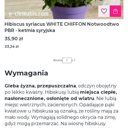
Hibiscus syriacus WHITE CHIFFON Notwoodtwo
PBR - ketmia syryjska
Cena
35,90 zł
33,24 zł
Strona
z 1
Wymagania
Gleba żyzna, przepuszczalna
, odczyn obojętny
po lekko kwaśny. Hibiskusy lubią
miejsca ciepłe,
nasłonecznione, osłonięte od wiatru
. Nie lubią
miejsc wietrznych, zacienionych. Opadające pąki
kwiatowe u hibiskusa są oznaką, że rośliny mają za
mało wody. Wymagają solidnego okrycia na zimę,
gdyż mogą przemarzać. Na wiosnę hibiskusy