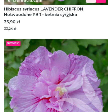
Hibiscus syriacus LAVENDER CHIFFON
Notwoodone PBR - ketmia syryjska
Cena
35,90 zł
33,24 zł
NOWOŚĆ