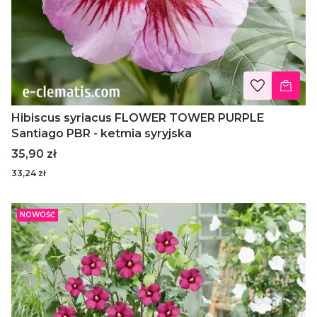
Hibiscus syriacus FLOWER TOWER PURPLE
Santiago PBR - ketmia syryjska
Cena
35,90 zł
33,24 zł
NOWOŚĆ