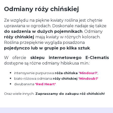
Odmiany róży chińskiej
Ze względu na piękne kwiaty roślina jest chętnie
uprawiana w ogrodach. Doskonale nadaje się także
do sadzenia w dużych pojemnikach
. Odmiany
róży chińskiej
mają kwiaty w różnych kolorach.
Roślina przepięknie wygląda posadzona
pojedynczo lub w grupie po kilka sztuk
.
W ofercie
sklepu internetowego E-Clematis
dostępne są różne odmiany hibiskusa m.in.:
intensywnie purpurowa
róża
chińska
'Mindour1'
,
biało-różowa odmiana
róży
chińskiej
'Mindoub1'
dwubarwna
'Red Heart'
Oraz wiele innych.
Zapraszamy do zakupu róż chińskich!