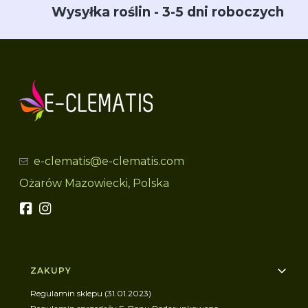
Wysyłka roślin - 3-5 dni roboczych
e-clematis@e-clematis.com
Ożarów Mazowiecki, Polska
Linki w stopce
ZAKUPY
Regulamin sklepu (31.01.2023)