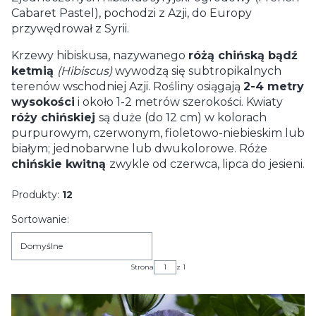
Cabaret Pastel), pochodzi z Azji, do Europy
przywędrował z Syrii.
Krzewy hibiskusa, nazywanego
różą chińską bądź
ketmią
(Hibiscus)
wywodzą się subtropikalnych
terenów wschodniej Azji. Rośliny osiągają
2-4 metry
wysokości
i około 1-2 metrów szerokości. Kwiaty
róży chińskiej
są duże (do 12 cm) w kolorach
purpurowym, czerwonym, fioletowo-niebieskim lub
białym; jednobarwne lub dwukolorowe. Róże
chińskie kwitną
zwykle od czerwca, lipca do jesieni.
Produkty:
12
Lista produktów
Sortowanie:
Domyślne
Strona
z 1