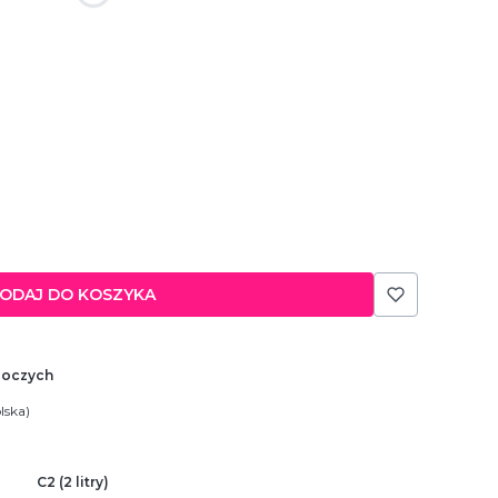
ODAJ DO KOSZYKA
boczych
lska)
C2 (2 litry)