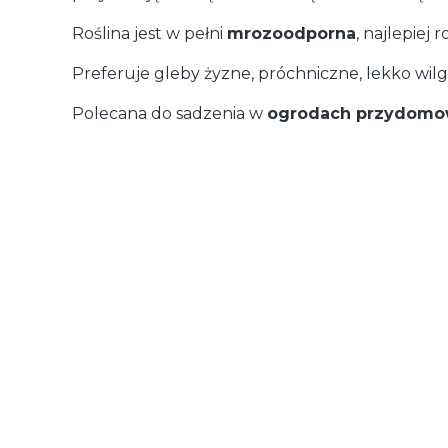
Roślina jest w pełni
mrozoodporna
, najlepiej
Preferuje gleby żyzne, próchniczne, lekko wil
Polecana do sadzenia w
ogrodach przydom
Dostawa
od 29,00 zł
- GLS (Polska)
paczka / paczki
Koszty dostawy wybranego pro
Cena dostawy dotyczy tego produktu (w wybranym wariancie - jeśli dotycz