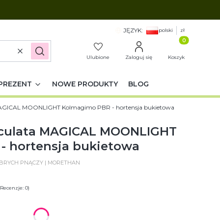
JĘZYK:
polski
zł
Produkty w k
Wyczyść
Szukaj
Ulubione
Zaloguj się
Koszyk
PREZENT
NOWE PRODUKTY
BLOG
MAGICAL MOONLIGHT Kolmagimo PBR - hortensja bukietowa
iculata MAGICAL MOONLIGHT
- hortensja bukietowa
OBRYCH PNĄCZY | MORETHAN
 Recenzje: 0)