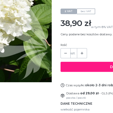
C2 (2 Litry)
z VAT
bez VAT
Cena
38,90 zł
w tym
8%
VAT
Ceny podane bez kosztów dostawy.
Ilość
szt.
D
Czas wysyłki:
około 2-3 dni ro
Dostawa
od 29,00 zł
- GLS (Po
paczka / paczki
DANE TECHNICZNE
wielkość pojemnika