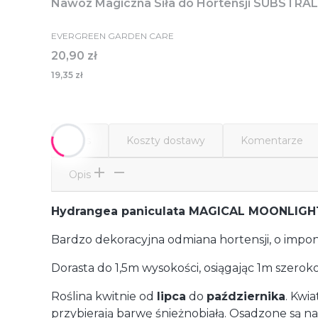
Nawóz Magiczna Siła do Hortensji SUBSTRAL
EVERGREEN GARDEN CARE
Cena
20,90 zł
19,35 zł
Opis
Koszty dostawy
Komentarze
Opis
Hydrangea paniculata MAGICAL MOONLIG
Bardzo dekoracyjna odmiana hortensji, o impo
Dorasta do 1,5m wysokości, osiągając 1m szeroko
Roślina kwitnie od
lipca
do
października
. Kwi
przybierają barwę śnieżnobiałą. Osadzone są n