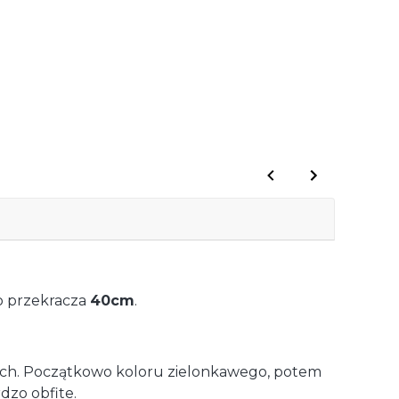
to przekracza
40cm
.
nych. Początkowo koloru zielonkawego, potem
dzo obfite.