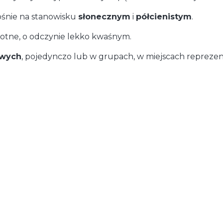
 rośnie na stanowisku
słonecznym
i
półcienistym
.
gotne, o odczynie lekko kwaśnym.
owych
, pojedynczo lub w grupach, w miejscach reprezen
duktu
y). Może się ona zmienić po dodaniu innych produktów do koszyka.
3.00