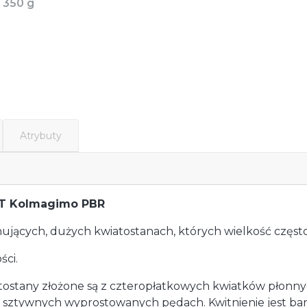
 350 g
Atrybuty
HT Kolmagimo PBR
nujących, dużych kwiatostanach, których wielkość częs
ści.
atostany złożone są z czteropłatkowych kwiatków płon
a sztywnych wyprostowanych pędach. Kwitnienie jest bar