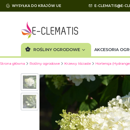
WYSYŁKA DO KRAJÓW UE
E-CLEMATIS@E-CL
ROŚLINY OGRODOWE
AKCESORIA OG
Strona główna
Rośliny ogrodowe
Krzewy liściaste
Hortensja (Hydrange