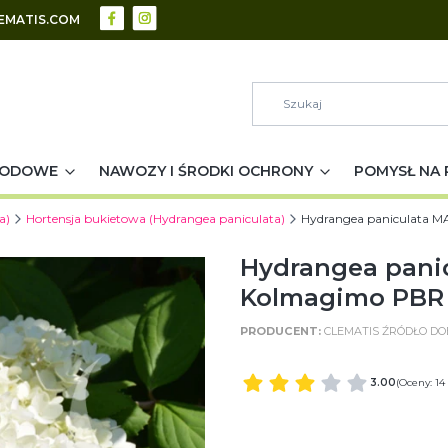
EMATIS.COM
RODOWE
NAWOZY I ŚRODKI OCHRONY
POMYSŁ NA 
a)
Hortensja bukietowa (Hydrangea paniculata)
Hydrangea paniculata 
Hydrangea pan
Kolmagimo PBR 
CLEMATIS ŹRÓDŁO D
3.00
(Oceny: 14
WIELKOŚĆ POJEMNIKA