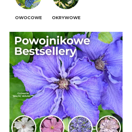
OWOCOWE
OKRYWOWE