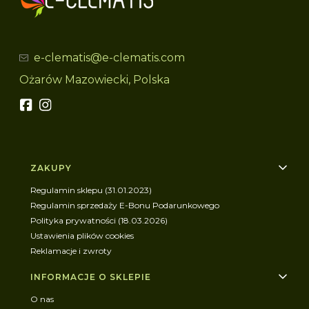
e-clematis@e-clematis.com
Ożarów Mazowiecki, Polska
Linki w stopce
ZAKUPY
Regulamin sklepu (31.01.2023)
Regulamin sprzedaży E-Bonu Podarunkowego
Polityka prywatności (18.03.2026)
Ustawienia plików cookies
Reklamacje i zwroty
INFORMACJE O SKLEPIE
O nas