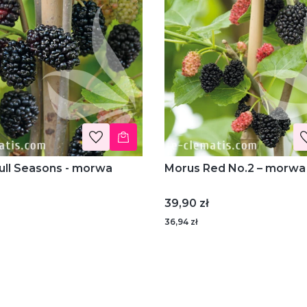
ull Seasons - morwa
Morus Red No.2 – morwa
Cena
39,90 zł
36,94 zł