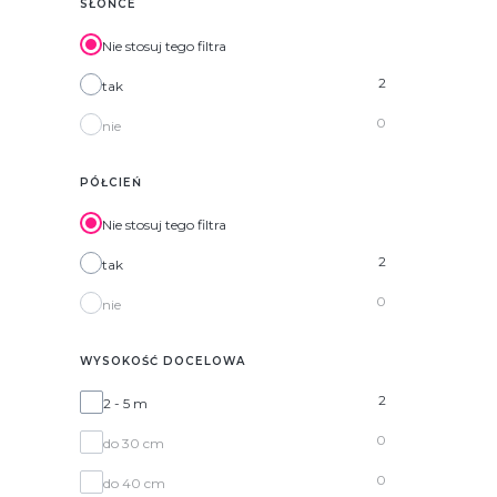
SŁOŃCE
Nie stosuj tego filtra
2
tak
0
nie
PÓŁCIEŃ
Nie stosuj tego filtra
2
tak
0
nie
WYSOKOŚĆ DOCELOWA
Wysokość docelowa
2
2 - 5 m
0
do 30 cm
0
do 40 cm