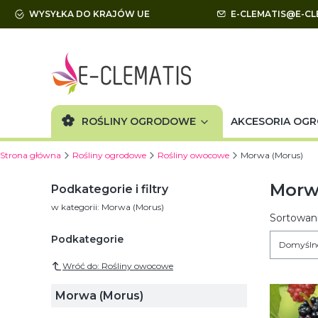
WYSYŁKA DO KRAJÓW UE
E-CLEMATIS@E-CL
ROŚLINY OGRODOWE
AKCESORIA OG
Strona główna
Rośliny ogrodowe
Rośliny owocowe
Morwa (Morus)
Morw
Podkategorie i filtry
w kategorii: Morwa (Morus)
Lista
Sortowani
Podkategorie
Domyśln
Wróć do: Rośliny owocowe
Morwa (Morus)