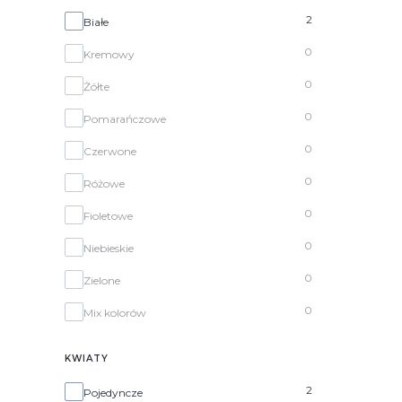
Kolor kwiatów
2
Białe
0
Kremowy
0
Żółte
0
Pomarańczowe
0
Czerwone
0
Różowe
0
Fioletowe
0
Niebieskie
0
Zielone
0
Mix kolorów
KWIATY
Kwiaty
2
Pojedyncze