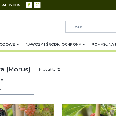
EMATIS.COM
RODOWE
NAWOZY I ŚRODKI OCHRONY
POMYSŁ NA 
a (Morus)
Produkty:
2
 produktów
e:
e