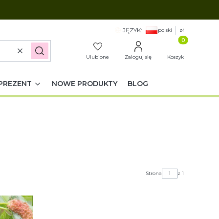
JĘZYK:
polski
zł
Produkty w k
Wyczyść
Szukaj
Ulubione
Zaloguj się
Koszyk
PREZENT
NOWE PRODUKTY
BLOG
Strona
z 1