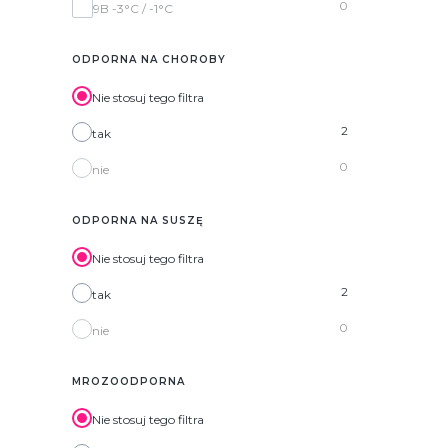
0
9B -3°C / -1°C
ODPORNA NA CHOROBY
Nie stosuj tego filtra
2
tak
0
nie
ODPORNA NA SUSZĘ
Nie stosuj tego filtra
2
tak
0
nie
MROZOODPORNA
Nie stosuj tego filtra