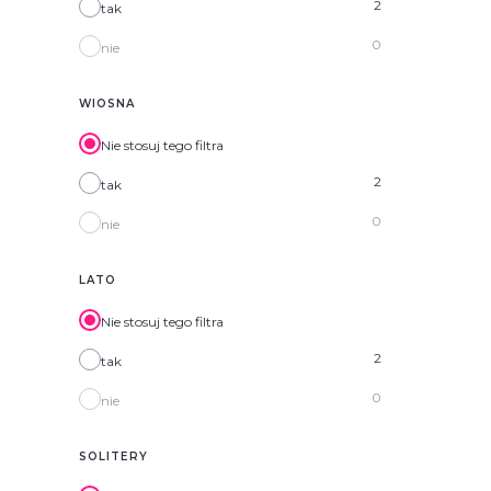
2
tak
0
nie
WIOSNA
Nie stosuj tego filtra
2
tak
0
nie
LATO
Nie stosuj tego filtra
2
tak
0
nie
SOLITERY