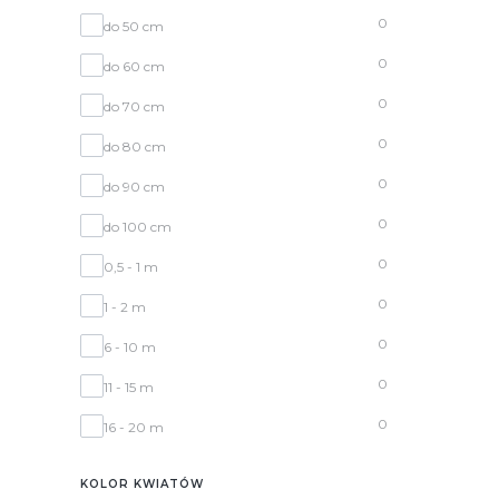
0
do 50 cm
0
do 60 cm
0
do 70 cm
0
do 80 cm
0
do 90 cm
0
do 100 cm
0
0,5 - 1 m
0
1 - 2 m
0
6 - 10 m
0
11 - 15 m
0
16 - 20 m
KOLOR KWIATÓW