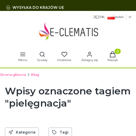
WYSYŁKA DO KRAJÓW UE
JĘZYK:
polski
zł
Otwórz wyszukiwarkę
Produkty w 
Menu
Szukaj
Ulubione
Zaloguj się
Koszyk
Strona główna
Blog
Wpisy oznaczone tagiem
"pielęgnacja"
Kategorie
Tagi