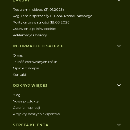
Linki w stopce
ZAKUPY
Regulamin sklepu (31.01.2023)
Regulamin sprzedaży E-Bonu Podarunkowego
Polityka prywatności (18.03.2026)
Ustawienia plików cookies
Reklamacje i zwroty
INFORMACJE O SKLEPIE
O nas
Jakość oferowanych roślin
Opinie o sklepie
Kontakt
ODKRYJ WIĘCEJ
Blog
Nowe produkty
Galeria inspiracji
Projekty naszych ekspertów
STREFA KLIENTA