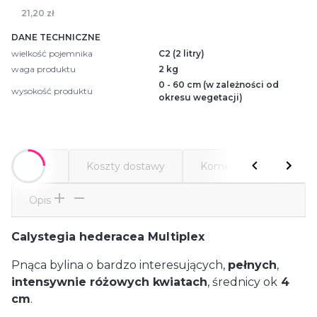
21,20 zł
DANE TECHNICZNE
wielkość pojemnika
C2 (2 litry)
waga produktu
2 kg
0 - 60 cm (w zależności od
wysokość produktu
okresu wegetacji)
Opis
Koszty dostawy
Komentarze
Atr
Opis
Calystegia hederacea Multiplex
Pnąca bylina o bardzo interesujących,
pełnych
,
intensywnie różowych kwiatach
, średnicy ok
4
cm
.