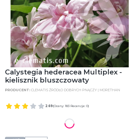
Calystegia hederacea Multiplex -
kielisznik bluszczowaty
CLEMATIS ŹRÓDŁO DOBRYCH PNĄCZY | MORETHAN
2.69
(Oceny: 183 Recenzje: 0)
WIELKOŚĆ POJEMNIKA
C2 (2 Litry)