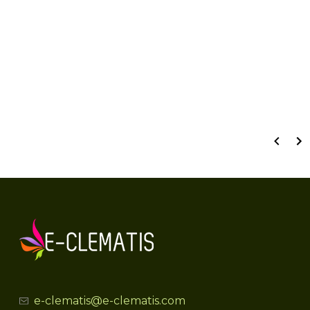
Dane techniczne:
wielkość pojemnika
C2 (2 litry)
waga produktu
2 kg
wysokość produktu
0 - 60 cm (w zależności od
okresu wegetacji)
e-clematis@e-clematis.com