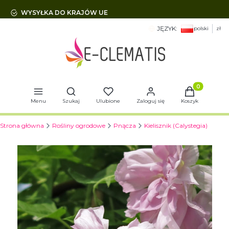
WYSYŁKA DO KRAJÓW UE
JĘZYK:
polski
zł
Otwórz wyszukiwarkę
Produkty w 
Menu
Szukaj
Ulubione
Zaloguj się
Koszyk
Strona główna
Rośliny ogrodowe
Pnącza
Kielisznik (Calystegia)