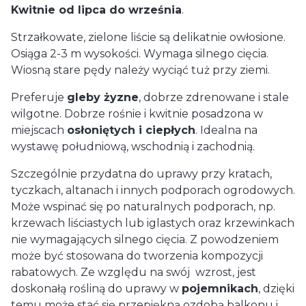
Kwitnie od lipca do września
.
Strzałkowate, zielone liście są delikatnie owłosione.
Osiąga 2-3 m wysokości. Wymaga silnego cięcia.
Wiosną stare pędy należy wyciąć tuż przy ziemi.
Preferuje
gleby żyzne
, dobrze zdrenowane i stale
wilgotne. Dobrze rośnie i kwitnie posadzona w
miejscach
osłoniętych i ciepłych
. Idealna na
wystawę południową, wschodnią i zachodnią.
Szczególnie przydatna do uprawy przy kratach,
tyczkach, altanach i innych podporach ogrodowych.
Może wspinać się po naturalnych podporach, np.
krzewach liściastych lub iglastych oraz krzewinkach
nie wymagających silnego cięcia. Z powodzeniem
może być stosowana do tworzenia kompozycji
rabatowych. Ze względu na swój wzrost, jest
doskonałą rośliną do uprawy w
pojemnikach
, dzięki
temu może stać się przepiękną ozdobą balkonu i