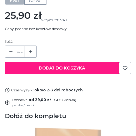
z VAT
bez VAT
Cena
25,90 zł
w tym
8%
VAT
Ceny podane bez kosztów dostawy.
Ilość
szt.
DODAJ DO KOSZYKA
Czas wysyłki:
około 2-3 dni roboczych
Dostawa
od 29,00 zł
- GLS (Polska)
paczka / paczki
Dołóż do kompletu