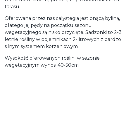
tarasu.
Oferowana przez nas calystegia jest pnącą byliną,
dlatego jej pędy na początku sezonu
wegetacyjnego są nisko przycięte. Sadzonki to 2-3
letnie rośliny w pojemnikach 2-litrowych z bardzo
silnym systemem korzeniowym.
Wysokość oferowanych roślin w sezonie
wegetacyjnym wynosi 40-50cm.
Dostawa
od 29,00 zł
- GLS (Polska)
paczka / paczki
Koszty dostawy wybranego
produktu