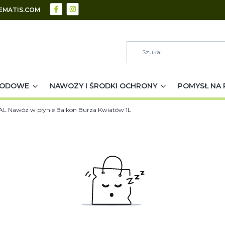
EMATIS.COM
RODOWE
NAWOZY I ŚRODKI OCHRONY
POMYSŁ NA 
L Nawóz w płynie Balkon Burza Kwiatów 1L