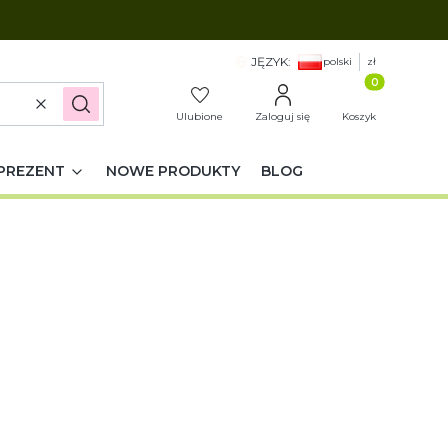
JĘZYK:
polski
zł
Produkty w k
Wyczyść
Szukaj
Ulubione
Zaloguj się
Koszyk
PREZENT
NOWE PRODUKTY
BLOG