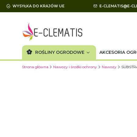
WYSYŁKA DO KRAJÓW UE
E-CLEMATIS@E-CL
ROŚLINY OGRODOWE
AKCESORIA OG
Strona główna
Nawozy i środki ochrony
Nawozy
SUBSTRA