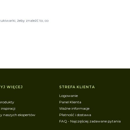
ukiwarki, żeby znaleźć to, co
YJ WIĘCEJ
STREFA KLIENTA
Logowanie
produkty
Panel Klienta
 inspiracji
Ważne informacje
ty naszych ekspertów
Płatność i dostawa
FAQ - Najczęściej zadawane pytania