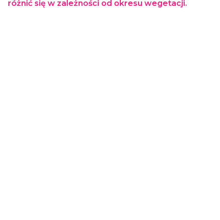
różnić się w zależności od okresu wegetacji.
Dostawa
od 29,00 zł
- GLS (Polska)
paczka / paczki
Koszty dostawy wybranego
produktu
Cena dostawy dotyczy tego produktu (w wybranym wariancie - jeśli dotyczy). Może
się ona zmienić po dodaniu innych produktów do koszyka.
0.00
Liczba ocen: 0
OCEŃ I OPISZ