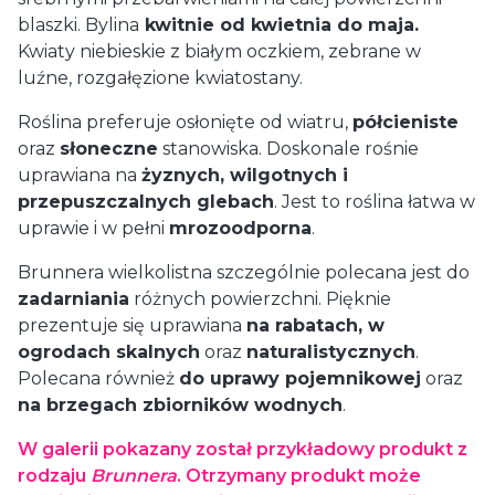
blaszki. Bylina
kwitnie od kwietnia do maja.
Kwiaty niebieskie z białym oczkiem, zebrane w
luźne, rozgałęzione kwiatostany.
Roślina preferuje osłonięte od wiatru,
półcieniste
oraz
słoneczne
stanowiska. Doskonale rośnie
uprawiana na
żyznych, wilgotnych i
przepuszczalnych glebach
. Jest to roślina łatwa w
uprawie i w pełni
mrozoodporna
.
Brunnera wielkolistna szczególnie polecana jest do
zadarniania
różnych powierzchni. Pięknie
prezentuje się uprawiana
na rabatach, w
ogrodach skalnych
oraz
naturalistycznych
.
Polecana również
do uprawy pojemnikowej
oraz
na brzegach zbiorników wodnych
.
W galerii pokazany został przykładowy produkt z
rodzaju
Brunnera
. Otrzymany produkt może