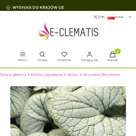
WYSYŁKA DO KRAJÓW UE
JĘZYK:
polski
zł
Otwórz wyszukiwarkę
Produkty w 
Menu
Szukaj
Ulubione
Zaloguj się
Koszyk
Strona główna
Rośliny ogrodowe
Byliny
Brunnera (Brunnera)