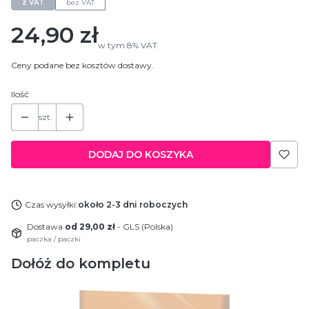
z VAT
bez VAT
Cena
24,90 zł
w tym
8%
VAT
Ceny podane bez kosztów dostawy.
Ilość
szt.
DODAJ DO KOSZYKA
Czas wysyłki:
około 2-3 dni roboczych
Dostawa
od 29,00 zł
- GLS (Polska)
paczka / paczki
Dołóż do kompletu