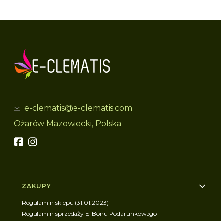
e-clematis@e-clematis.com
Ożarów Mazowiecki, Polska
Linki w stopce
ZAKUPY
Regulamin sklepu (31.01.2023)
Regulamin sprzedaży E-Bonu Podarunkowego