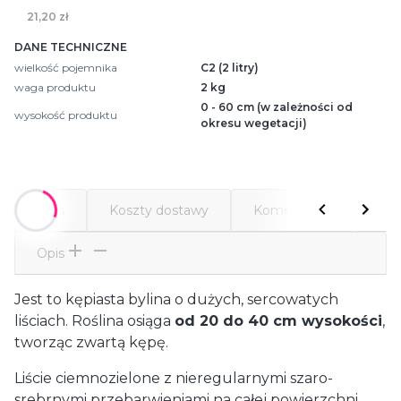
21,20 zł
DANE TECHNICZNE
wielkość pojemnika
C2 (2 litry)
waga produktu
2 kg
0 - 60 cm (w zależności od
wysokość produktu
okresu wegetacji)
Opis
Koszty dostawy
Komentarze
Atr
Opis
Jest to kępiasta bylina o dużych, sercowatych
liściach. Roślina osiąga
od 20 do 40 cm wysokości
,
tworząc zwartą kępę.
Liście ciemnozielone z nieregularnymi szaro-
srebrnymi przebarwieniami na całej powierzchni