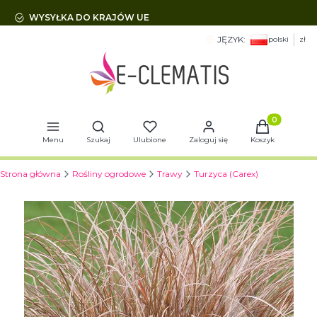
WYSYŁKA DO KRAJÓW UE
JĘZYK:
polski
zł
Otwórz wyszukiwarkę
Produkty w 
Menu
Szukaj
Ulubione
Zaloguj się
Koszyk
Strona główna
Rośliny ogrodowe
Trawy
Turzyca (Carex)