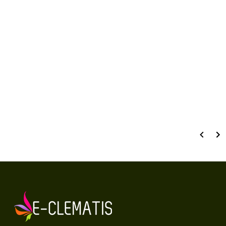
kwiatostanów
Walory ozdobne i użytkowe
Ozdobne liście
Dane techniczne:
wielkość pojemnika
C2 (2 litry)
waga produktu
2 kg
wysokość produktu
20 - 30 cm