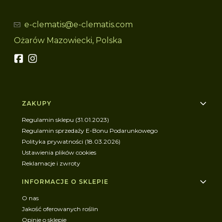
e-clematis@e-clematis.com
Ożarów Mazowiecki, Polska
Linki w stopce
ZAKUPY
Regulamin sklepu (31.01.2023)
Regulamin sprzedaży E-Bonu Podarunkowego
Polityka prywatności (18.03.2026)
Ustawienia plików cookies
Reklamacje i zwroty
INFORMACJE O SKLEPIE
O nas
Jakość oferowanych roślin
Opinie o sklepie