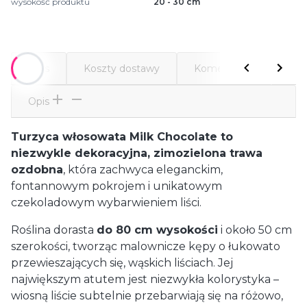
wysokość produktu
20 - 30 cm
Opis
Koszty dostawy
Komentarze
Atr
Opis
Turzyca włosowata Milk Chocolate to
niezwykle dekoracyjna, zimozielona trawa
ozdobna
, która zachwyca eleganckim,
fontannowym pokrojem i unikatowym
czekoladowym wybarwieniem liści.
Roślina dorasta
do 80 cm wysokości
i około 50 cm
szerokości, tworząc malownicze kępy o łukowato
przewieszających się, wąskich liściach. Jej
największym atutem jest niezwykła kolorystyka –
wiosną liście subtelnie przebarwiają się na różowo,