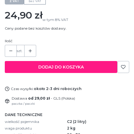
z VAT
bez VAT
Cena
24,90 zł
w tym
8%
VAT
Ceny podane bez kosztów dostawy.
Ilość
szt.
DODAJ DO KOSZYKA
Czas wysyłki:
około 2-3 dni roboczych
Dostawa
od 29,00 zł
- GLS (Polska)
paczka / paczki
DANE TECHNICZNE
wielkość pojemnika
C2 (2 litry)
waga produktu
2 kg