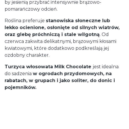
by jesienią przybrać intensywnie brązowo-
pomarańczowy odcień.
Roślina preferuje
stanowiska słoneczne lub
lekko ocienione, osłonięte od silnych wiatrów,
oraz glebę próchniczą i stale wilgotną
. Od
czerwca zakwita delikatnymi, brązowymi kłosami
kwiatowymi, które dodatkowo podkreślają jej
ozdobny charakter.
Turzyca włosowata Milk Chocolate
jest idealna
do sadzenia
w ogrodach przydomowych, na
rabatach, w grupach i jako soliter, do donic i
pojemników.
Dostawa
od 29,00 zł
- GLS (Polska)
paczka / paczki