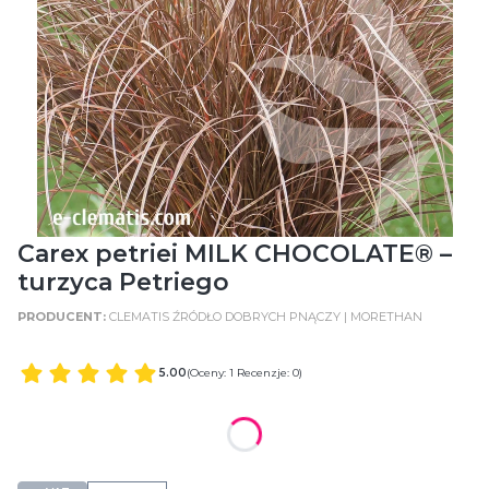
Carex petriei MILK CHOCOLATE® –
turzyca Petriego
CLEMATIS ŹRÓDŁO DOBRYCH PNĄCZY | MORETHAN
5.00
(Oceny: 1 Recenzje: 0)
WIELKOŚĆ POJEMNIKA
C2 (2 Litry)