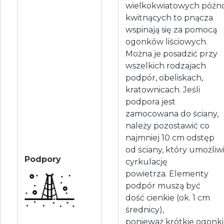
wielkokwiatowych późn
kwitnących to pnącza
wspinają się za pomocą
ogonków liściowych.
Można je posadzić przy
wszelkich rodzajach
podpór, obeliskach,
kratownicach. Jeśli
podpora jest
zamocowana do ściany,
należy pozostawić co
najmniej 10 cm odstęp
od ściany, który umożliw
Podpory
cyrkulację
powietrza. Elementy
podpór muszą być
dość cienkie (ok. 1 cm
średnicy),
ponieważ krótkie ogonki