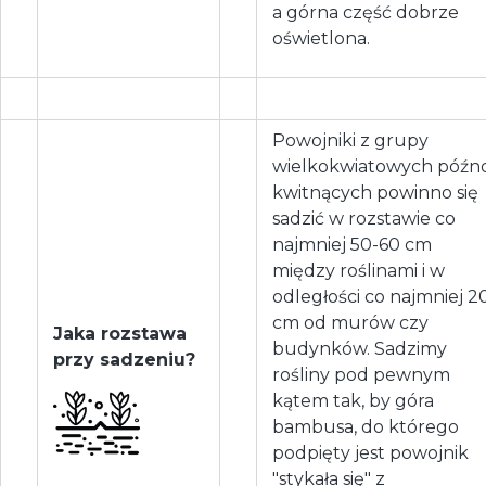
a górna część dobrze
oświetlona.
Powojniki z grupy
wielkokwiatowych późn
kwitnących powinno się
sadzić w rozstawie co
najmniej 50-60 cm
między roślinami i w
odległości co najmniej 2
cm od murów czy
Jaka rozstawa
budynków. Sadzimy
przy sadzeniu?
rośliny pod pewnym
kątem tak, by góra
bambusa, do którego
podpięty jest powojnik
"stykała się" z