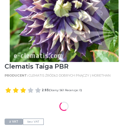
Clematis Taiga PBR
CLEMATIS ŹRÓDŁO DOBRYCH PNĄCZY | MORETHAN
2.93
(Oceny: 561 Recenzje: 0)
WIELKOŚĆ POJEMNIKA
C2 (2 Litry)
z VAT
bez VAT