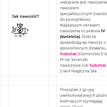
wskazane jest nawożeni
nawozem
specjalistycznym (nawóz
Jak nawozić?
do powojników).
Najlepszym okresem
nawożenia to połowa
IV
(kwietnia)
. Dobrze
sprawdzają się nawozy o
spowolnionym działaniu,
Substral
(Osmocote) 5-6
M np. koreczki
nawozowe lub
Substral
z serii Magiczna Siła.
Powojniki z grupy
wielkokwiatowych późn
kwitnących wymagają
cięcię. Cięcie