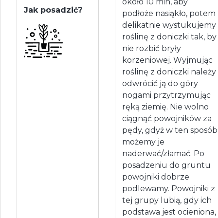
około 10 min, aby
Jak posadzić?
podłoże nasiąkło, potem
delikatnie wystukujemy
roślinę z doniczki tak, by
nie rozbić bryły
korzeniowej. Wyjmując
roślinę z doniczki należy
odwrócić ją do góry
nogami przytrzymując
ręką ziemię. Nie wolno
ciągnąć powojników za
pędy, gdyż w ten sposób
możemy je
naderwać/złamać. Po
posadzeniu do gruntu
powojniki dobrze
podlewamy. Powojniki z
tej grupy lubią, gdy ich
podstawa jest ocieniona,