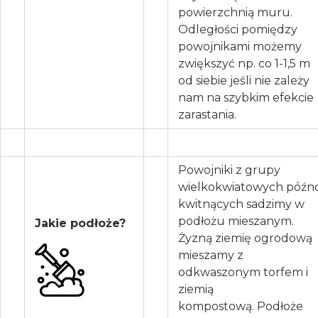
powierzchnią muru.
Odległości pomiędzy
powojnikami możemy
zwiększyć np. co 1-1,5 m
od siebie jeśli nie zależy
nam na szybkim efekcie
zarastania.
Powojniki z grupy
wielkokwiatowych późn
kwitnących sadzimy w
podłożu mieszanym.
Jakie podłoże?
Żyzną ziemię ogrodową
mieszamy z
odkwaszonym torfem i
ziemią
kompostową. Podłoże