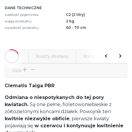
DANE TECHNICZNE
wielkość pojemnika
C2 (2 litry)
waga produktu
2 kg
wysokość produktu
60 - 70 cm
Opis
Koszty dostawy
Komentarze
Atr
Opis
Clematis Taiga PBR
Odmiana o niespotykanych do tej pory
kwiatach.
Są one pełne, fioletowoniebieskie z
żółtozielonymi końcami działek. Powojnik ten
kwitnie niezwykle obficie
, pierwsze kwiaty
pojawiają się
w czerwcu i kontynuuje kwitnienie