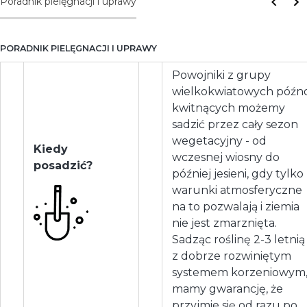
Poradnik pielęgnacji i uprawy
PORADNIK PIELĘGNACJI I UPRAWY
Powojniki z grupy
wielkokwiatowych późn
kwitnących możemy
sadzić przez cały sezon
wegetacyjny - od
Kiedy
wczesnej wiosny do
posadzić?
później jesieni, gdy tylko
warunki atmosferyczne
na to pozwalają i ziemia
nie jest zmarznięta.
Sadząc roślinę 2-3 letnią
z dobrze rozwiniętym
systemem korzeniowym
mamy gwarancję, że
przyjmie się od razu po