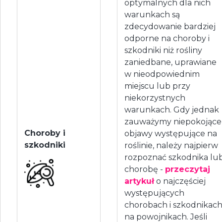
optymalnych dla nich
warunkach są
zdecydowanie bardziej
odporne na choroby i
szkodniki niż rośliny
zaniedbane, uprawiane
w nieodpowiednim
miejscu lub przy
niekorzystnych
warunkach. Gdy jednak
zauważymy niepokojące
Choroby i
objawy występujące na
szkodniki
roślinie, należy najpierw
rozpoznać szkodnika lu
chorobę -
przeczytaj
artykuł
o najczęściej
występujących
chorobach i szkodnikac
na powojnikach. Jeśli