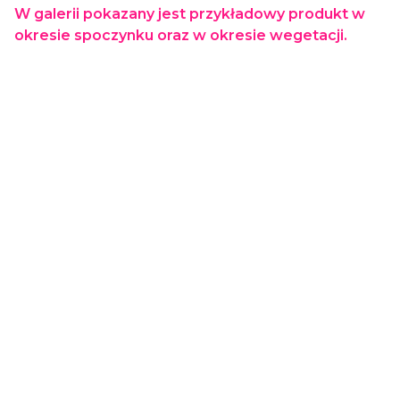
W galerii pokazany jest przykładowy produkt w
okresie spoczynku oraz w okresie wegetacji.
Dostawa
od 29,00 zł
- GLS (Polska)
paczka / paczki
Koszty dostawy wybranego
produktu
Cena dostawy dotyczy tego produktu (w wybranym wariancie - jeśli dotyczy). Może
się ona zmienić po dodaniu innych produktów do koszyka.
2.93
Liczba ocen: 561