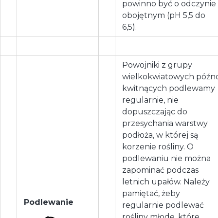
powinno być o odczynie
obojętnym (pH 5,5 do
6,5).
Powojniki z grupy
wielkokwiatowych późn
kwitnących podlewamy
regularnie, nie
dopuszczając do
przesychania warstwy
podłoża, w której są
korzenie rośliny. O
podlewaniu nie można
zapominać podczas
letnich upałów. Należy
pamiętać, żeby
Podlewanie
regularnie podlewać
rośliny młode, które