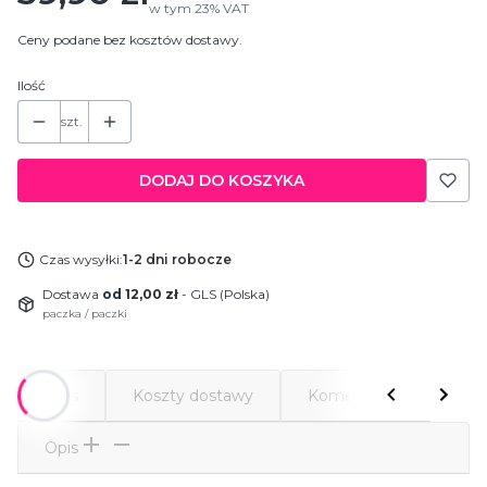
w tym
23%
VAT
Ceny podane bez kosztów dostawy.
Ilość
szt.
DODAJ DO KOSZYKA
Czas wysyłki:
1-2 dni robocze
Dostawa
od 12,00 zł
- GLS (Polska)
paczka / paczki
Opis
Koszty dostawy
Komentarze
Opis