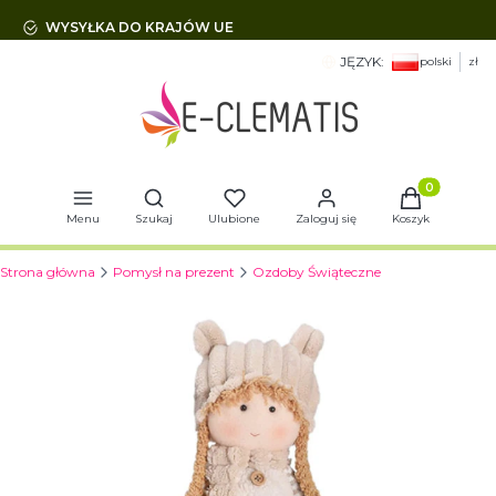
WYSYŁKA DO KRAJÓW UE
JĘZYK:
polski
zł
Otwórz wyszukiwarkę
Produkty w 
Menu
Szukaj
Ulubione
Zaloguj się
Koszyk
Strona główna
Pomysł na prezent
Ozdoby Świąteczne