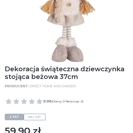
Dekoracja świąteczna dziewczynka
stojąca beżowa 37cm
DIRECT HOME AND GARDEN
0.00
(Oceny: 0 Recenzje: 0)
z VAT
bez VAT
Cena
59,90 zł