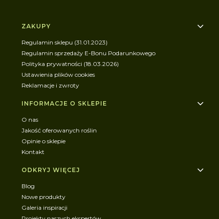
Linki w stopce
ZAKUPY
Regulamin sklepu (31.01.2023)
Regulamin sprzedaży E-Bonu Podarunkowego
Polityka prywatności (18.03.2026)
Ustawienia plików cookies
Reklamacje i zwroty
INFORMACJE O SKLEPIE
O nas
Jakość oferowanych roślin
Opinie o sklepie
Kontakt
ODKRYJ WIĘCEJ
Blog
Nowe produkty
Galeria inspiracji
Projekty naszych ekspertów