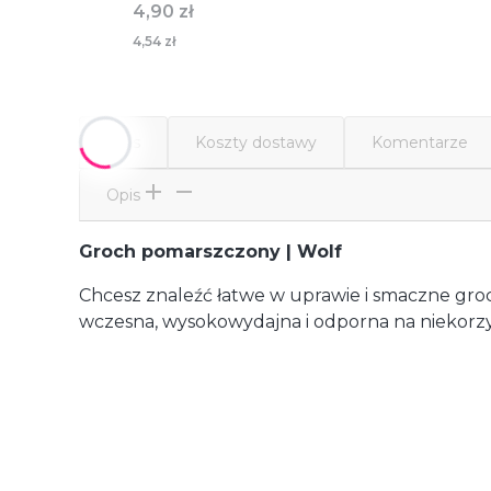
Cena
4,90 zł
4,54 zł
Opis
Koszty dostawy
Komentarze
Opis
Groch pomarszczony | Wolf
Chcesz znaleźć łatwe w uprawie i smaczne gro
wczesna, wysokowydajna i odporna na niekorzys
Dostawa
od 12,00 zł
- GLS (Polska)
paczka / paczki