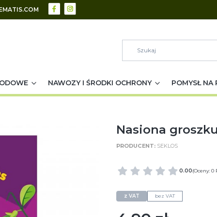
EMATIS.COM
RODOWE
NAWOZY I ŚRODKI OCHRONY
POMYSŁ NA 
Nasiona groszku
SEKLOS
0.00
(Oceny: 0 
z VAT
bez VAT