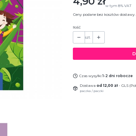
Cena
4,90 zł
w tym
8%
VAT
Ceny podane bez kosztów dostawy.
Ilość
szt.
D
Czas wysyłki:
1-2 dni robocze
Dostawa
od 12,00 zł
- GLS (Po
paczka / paczki