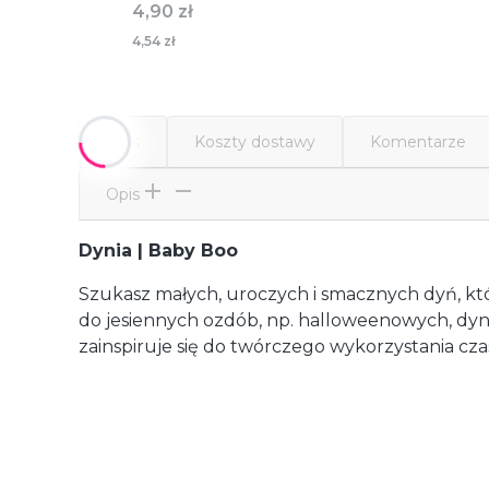
Cena
4,90 zł
4,54 zł
Opis
Koszty dostawy
Komentarze
Opis
Dynia | Baby Boo
Szukasz małych, uroczych i smacznych dyń, któ
do jesiennych ozdób, np. halloweenowych, dyn
zainspiruje się do twórczego wykorzystania cza
Dostawa
od 12,00 zł
- GLS (Polska)
paczka / paczki