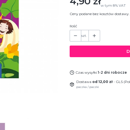
Cena
4,90 zł
w tym
8%
VAT
Ceny podane bez kosztów dostawy.
Ilość
szt.
D
Czas wysyłki:
1-2 dni robocze
Dostawa
od 12,00 zł
- GLS (Po
paczka / paczki