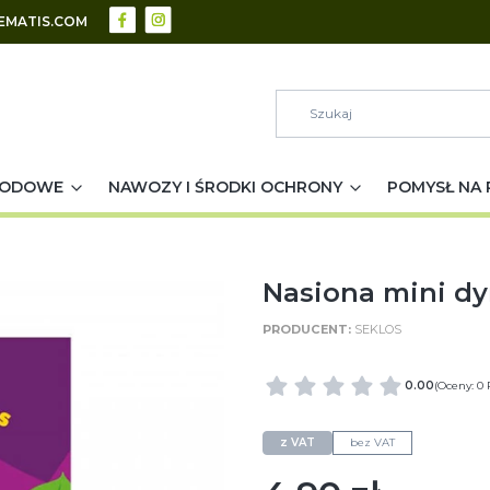
EMATIS.COM
RODOWE
NAWOZY I ŚRODKI OCHRONY
POMYSŁ NA 
Nasiona mini dy
SEKLOS
0.00
(Oceny: 0 
z VAT
bez VAT