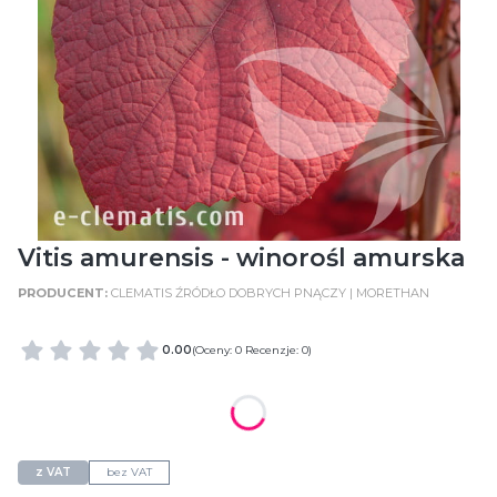
Vitis amurensis - winorośl amurska
CLEMATIS ŹRÓDŁO DOBRYCH PNĄCZY | MORETHAN
0.00
(Oceny: 0 Recenzje: 0)
WIELKOŚĆ POJEMNIKA
C2 (2 Litry)
z VAT
bez VAT