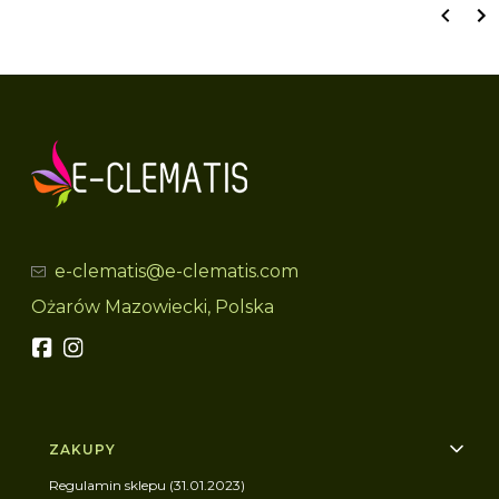
e-clematis@e-clematis.com
Ożarów Mazowiecki, Polska
Linki w stopce
ZAKUPY
Regulamin sklepu (31.01.2023)