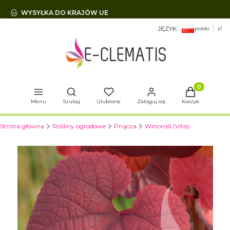
WYSYŁKA DO KRAJÓW UE
JĘZYK:
polski
zł
Otwórz wyszukiwarkę
Produkty w 
Menu
Szukaj
Ulubione
Zaloguj się
Koszyk
Strona główna
Rośliny ogrodowe
Pnącza
Winorośl (Vitis)