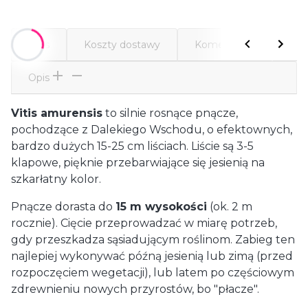
Opis
Koszty dostawy
Komentarze
Atr
Opis
Vitis amurensis
to silnie rosnące pnącze,
pochodzące z Dalekiego Wschodu, o efektownych,
bardzo dużych 15-25 cm liściach. Liście są 3-5
klapowe, pięknie przebarwiające się jesienią na
szkarłatny kolor.
Pnącze dorasta do
15 m wysokości
(ok. 2 m
rocznie). Cięcie przeprowadzać w miarę potrzeb,
gdy przeszkadza sąsiadującym roślinom. Zabieg ten
najlepiej wykonywać późną jesienią lub zimą (przed
rozpoczęciem wegetacji), lub latem po częściowym
zdrewnieniu nowych przyrostów, bo "płacze".