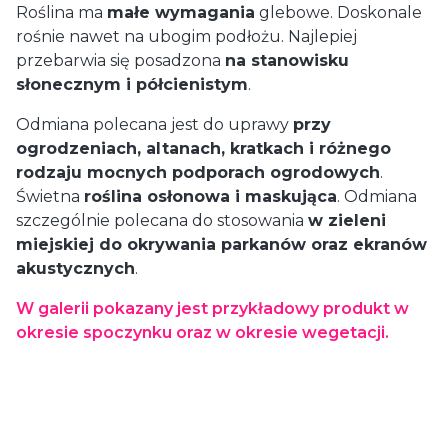
Roślina ma
małe wymagania
glebowe. Doskonale
rośnie nawet na ubogim podłożu. Najlepiej
przebarwia się posadzona
na stanowisku
słonecznym i półcienistym
.
Odmiana polecana jest do uprawy
przy
ogrodzeniach, altanach, kratkach i różnego
rodzaju mocnych podporach ogrodowych
.
Świetna
roślina osłonowa i maskująca
. Odmiana
szczególnie polecana do stosowania
w zieleni
miejskiej do okrywania parkanów oraz ekranów
akustycznych
.
W galerii pokazany jest przykładowy produkt w
okresie spoczynku oraz w okresie wegetacji.
Dostawa
od 29,00 zł
- GLS (Polska)
paczka / paczki