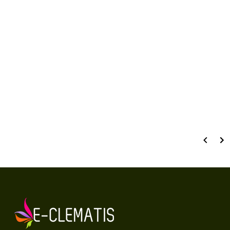
kwiatostanów
Walory ozdobne i użytkowe
Kwiaty i liście
Dane techniczne:
wielkość pojemnika
C2 (2 litry)
waga produktu
2 kg
wysokość produktu
20 - 30 cm