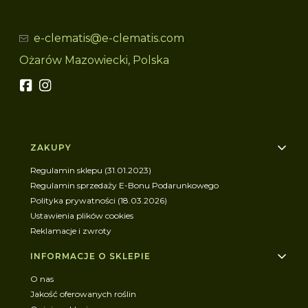
e-clematis@e-clematis.com
Ożarów Mazowiecki, Polska
Linki w stopce
ZAKUPY
Regulamin sklepu (31.01.2023)
Regulamin sprzedaży E-Bonu Podarunkowego
Polityka prywatności (18.03.2026)
Ustawienia plików cookies
Reklamacje i zwroty
INFORMACJE O SKLEPIE
O nas
Jakość oferowanych roślin