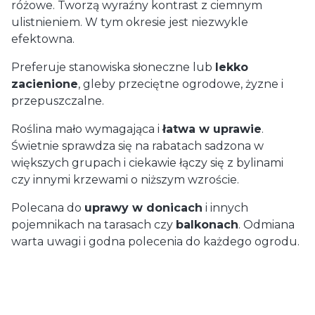
różowe. Tworzą wyraźny kontrast z ciemnym
ulistnieniem. W tym okresie jest niezwykle
efektowna.
Preferuje stanowiska słoneczne lub
lekko
zacienione
, gleby przeciętne ogrodowe, żyzne i
przepuszczalne.
Roślina mało wymagająca i
łatwa w uprawie
.
Świetnie sprawdza się na rabatach sadzona w
większych grupach i ciekawie łączy się z bylinami
czy innymi krzewami o niższym wzroście.
Polecana do
uprawy w donicach
i innych
pojemnikach na tarasach czy
balkonach
. Odmiana
warta uwagi i godna polecenia do każdego ogrodu.
Dostawa
od 29,00 zł
- GLS (Polska)
paczka / paczki