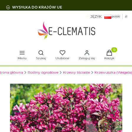
WYSYŁKA DO KRAJÓW UE
JĘZYK:
polski
zł
Otwórz wyszukiwarkę
Produkty w 
Menu
Szukaj
Ulubione
Zaloguj się
Koszyk
trona główna
Rośliny ogrodowe
Krzewy liściaste
Krzewuszka (Weigela)