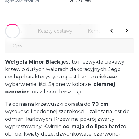
wysokość produktu
20 - 30 cm
Opis
Koszty dostawy
Komentarze
Atr
Opis
Weigela Minor Black
jest to niezwykle ciekawy
krzew o dużych walorach dekoracyjnych. Jego
cechą charakterystyczną jest bardzo ciekawe
wybarwienie liści. Są one w kolorze
ciemnej
czerwien
i oraz lekko błyszczące.
Ta odmiana krzewuszki dorasta do
70 cm
wysokości i podobnej szerokości. I zaliczana jest do
odmian karłowych. Krzew ma pokrój zwarty i
wyprostowany. Kwitnie
od maja do lipca
bardzo
obficie. Kwiaty duże, dzwonkowate, czerwono-