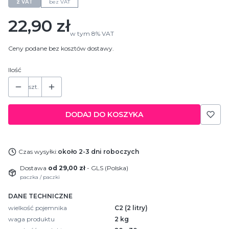
z VAT
bez VAT
Cena
22,90 zł
w tym
8%
VAT
Ceny podane bez kosztów dostawy.
Ilość
szt.
DODAJ DO KOSZYKA
Czas wysyłki:
około 2-3 dni roboczych
Dostawa
od 29,00 zł
- GLS (Polska)
paczka / paczki
DANE TECHNICZNE
wielkość pojemnika
C2 (2 litry)
waga produktu
2 kg