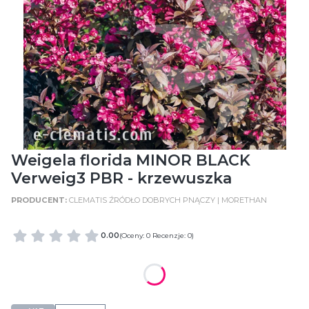
Weigela florida MINOR BLACK
Verweig3 PBR - krzewuszka
CLEMATIS ŹRÓDŁO DOBRYCH PNĄCZY | MORETHAN
0.00
(Oceny: 0 Recenzje: 0)
WIELKOŚĆ POJEMNIKA
C2 (2 Litry)