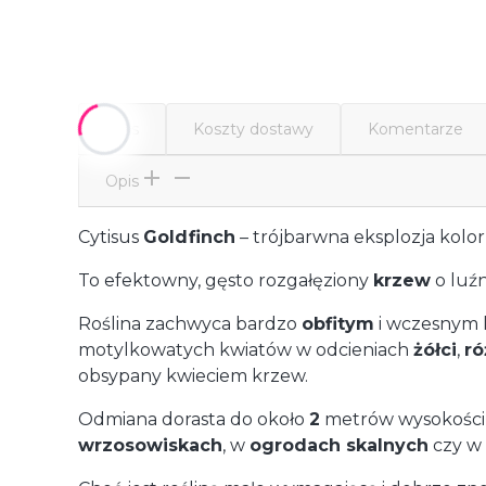
Opis
Koszty dostawy
Komentarze
Opis
Cytisus
Goldfinch
– trójbarwna eksplozja kolor
To efektowny, gęsto rozgałęziony
krzew
o luźn
Roślina zachwyca bardzo
obfitym
i wczesnym 
motylkowatych kwiatów w odcieniach
żółci
,
ró
obsypany kwieciem krzew.
Odmiana dorasta do około
2
metrów wysokości i
wrzosowiskach
, w
ogrodach skalnych
czy w 