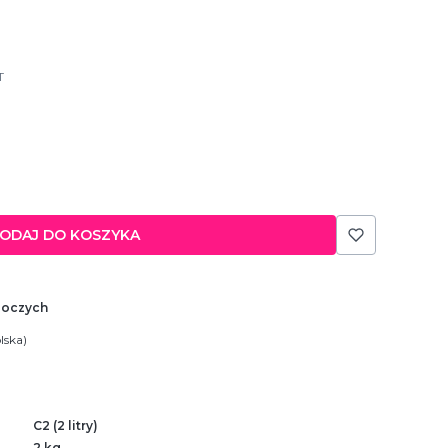
T
ODAJ DO KOSZYKA
boczych
lska)
C2 (2 litry)
2 kg