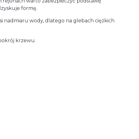
ych rejonach warto zabezpieczyć podstawę
dzyskuje formę.
si nadmiaru wody, dlatego na glebach ciężkich
 pokrój krzewu.