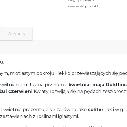
wysokość produktu
Atrybuty
u.
ym, miotlastym pokroju i lekko przewieszających się pę
kwitnieniem. Już na przełomie
kwietnia
i
maja Goldfin
żu
i
czerwien
i. Kwiaty rozwijają się na pędach zeszłoro
 świetnie prezentuje się zarówno jako
soliter
, jak i w 
zestawieniach z roślinami iglastymi.