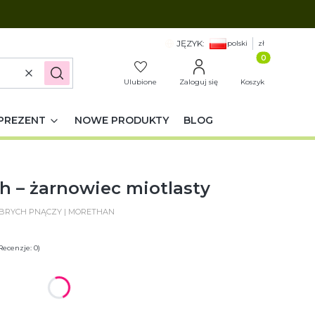
JĘZYK:
polski
zł
Produkty w k
Wyczyść
Szukaj
Ulubione
Zaloguj się
Koszyk
PREZENT
NOWE PRODUKTY
BLOG
h – żarnowiec miotlasty
OBRYCH PNĄCZY | MORETHAN
Recenzje: 0)