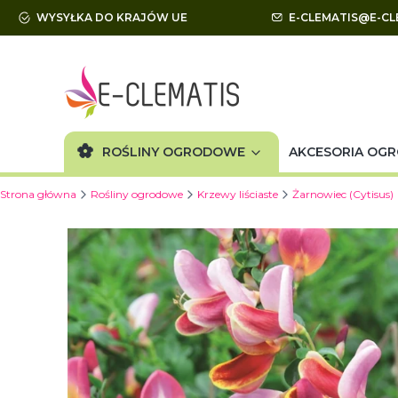
WYSYŁKA DO KRAJÓW UE
E-CLEMATIS@E-CL
ROŚLINY OGRODOWE
AKCESORIA OG
Strona główna
Rośliny ogrodowe
Krzewy liściaste
Żarnowiec (Cytisus)