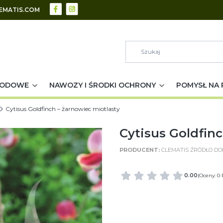
EMATIS.COM
RODOWE
NAWOZY I ŚRODKI OCHRONY
POMYSŁ NA 
Cytisus Goldfinch – żarnowiec miotlasty
Cytisus Goldfinc
CLEMATIS ŹRÓDŁO D
0.00
(Oceny: 0 
WIELKOŚĆ POJEMNIKA
C2 (2 Litry)