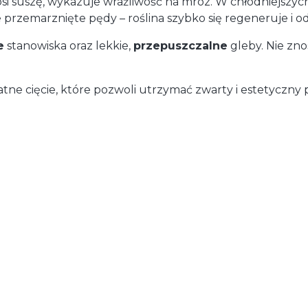
osi suszę, wykazuje wrażliwość na mróz. W chłodniejsz
 przemarznięte pędy – roślina szybko się regeneruje i o
e
stanowiska oraz lekkie,
przepuszczalne
gleby. Nie zno
tne cięcie, które pozwoli utrzymać zwarty i estetyczny
duktu
y). Może się ona zmienić po dodaniu innych produktów do koszyka.
0.00