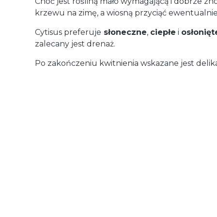
Choć jest rośliną mało wymagającą i dobrze zn
krzewu na zimę, a wiosną przyciąć ewentualnie
Cytisus preferuje
słoneczne
,
ciepłe
i
osłonięt
zalecany jest drenaż.
Po zakończeniu kwitnienia wskazane jest delika
Dostawa
od 29,00 zł
- GLS (Polska)
paczka / paczki
Koszty dostawy wybranego pro
Cena dostawy dotyczy tego produktu (w wybranym wariancie - jeśli dotycz