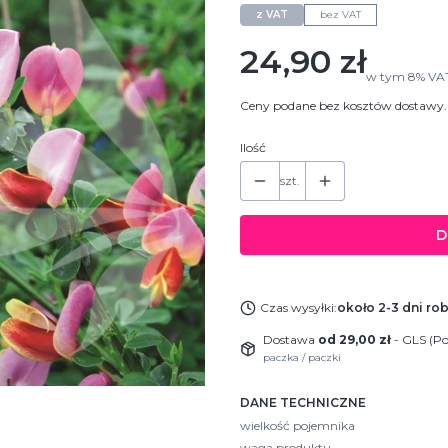
z VAT
bez VAT
Cena
24,90 zł
w tym
8%
VA
Ceny podane bez kosztów dostawy.
Ilość
szt.
D
Czas wysyłki:
około 2-3 dni ro
Dostawa
od 29,00 zł
- GLS (Po
paczka / paczki
DANE TECHNICZNE
wielkość pojemnika
waga produktu